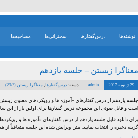
نوشته‌ها
درس‌گفتارها
سخنرانی‌ها
مصاحبه‌ها
عناگرا زیستن – جلسه یازدهم
29 ژانویه 2017
admin
دسته:
درس‌گفتارها
,
معناگرا زیستن (?/23)
ست و فایل صوتی این مجموعه درس گفتارها برای اولین بار از این سای
رای دانلود فایل جلسه یازدهم از درس گفتارهای «آموزه ها و رویکر
زینه ذخیره را انتخاب نمایید. متن ویرایش شده این جلسه متعاقباً از