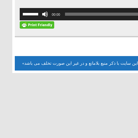
برای
00:00
افزایش
یا
کاهش
صدا
از
کلیدهای
این سایت با ذکر منبع بلامانع و در غیر این صورت تخلف می باشد»
بالا
و
پایین
استفاده
کنید.