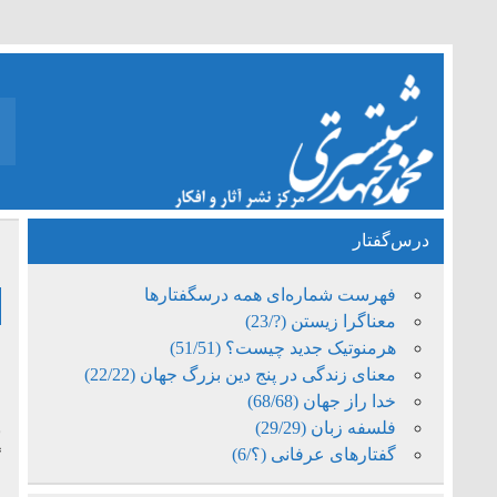
درس‌گفتار
م
فهرست شماره‌ای همه درسگفتارها
معناگرا زیستن (?/23)
هرمنوتیک جدید چیست؟ (51/51)
معنای زندگی در پنج دین بزرگ جهان (22/22)
ا
خدا راز جهان (68/68)
فلسفه زبان (29/29)
ب
گفتارهای عرفانی (؟/6)
گ