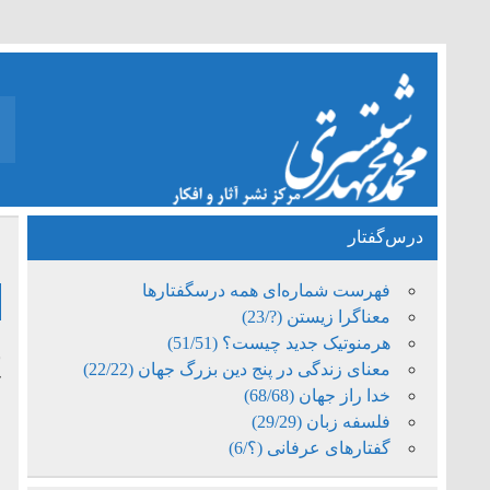
درس‌گفتار
ا
فهرست شماره‌ای همه درسگفتارها
معناگرا زیستن (?/23)
هرمنوتیک جدید چیست؟ (51/51)
معنای زندگی در پنج دین بزرگ جهان (22/22)
ک
خدا راز جهان (68/68)
ا
فلسفه زبان (29/29)
گفتارهای عرفانی (؟/6)
ا
ع