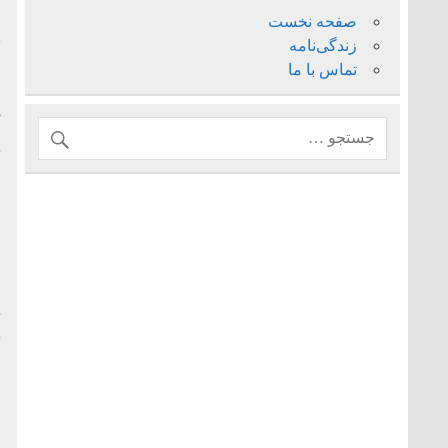
ا
صفحه نخست
ب
زندگی‌نامه
تماس با ما
ظ
ق
م
ا
«
د
ش
ا
«
ط
م