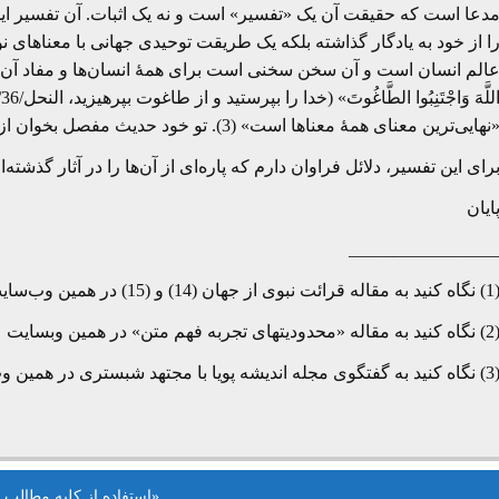
دعا است که حقیقت آن یک «تفسیر» است و نه یک اثبات. آن تفسیر ای
ا از خود به یادگار گذاشته بلکه یک طریقت توحیدی جهانی با معناهای ن
الم انسان است و آن سخن سخنی است برای همۀ انسان‌ها و مفاد آن چنان
نهایی‌ترین معنای همۀ معناها است» (3). تو خود حدیث مفصل بخوان از این مجمل!
رای این تفسیر، دلائل فراوان دارم که پاره‌ای از آن‌ها را در آثار گذشته‌ا
ایان
________________
ه قرائت نبوی از جهان (14) و (15) در همین وب‌سایت
اله «محدودیتهای تجربه فهم متن» در همین وبسایت
یشه پویا با مجتهد شبستری در همین وب‌سایت تحت عنوان «در جستجوی معنای معناها»
«استفاده از کلیه مطالب 