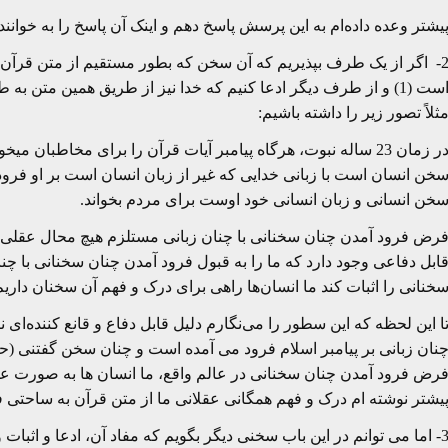
یشتر وعده داده‌ام به این پرسش پاسخ دهم و اینک آن پاسخ را به خوان
2- اگر از یک طرف بپذیریم که آن سخن که بطور مستقیم از متن قرآن
است (1) و از طرف دیگر ادعا کنیم که خدا نیز از طریق همین متن ب
ثلاً تصور زیر را داشته باشیم:
در زمان 23 ساله نبوت، هرگاه پیامبر آیات قرآن را برای مخاطبان
خن انسان است با زبانی خدایی که غیر از زبان انسان است بر او فرود 
خن انسانی و زبان انسانی خود اوست برای مردم بخواند.
رض فرود آمدن چنان سخنانی با چنان زبانی مستلزم هیچ محال عقلی ن
ابل دفاعی وجود دارد که ما را به قبول فرود آمدن چنان سخنانی با چنان
خنانی را اثبات کند ما انسان‌ها راهی برای درک و فهم آن سخنان داری
ا این لحظه که این سطور را می‌نگارم دلیل قابل دفاع و قانع کننده‌ای نیا
نان زبانی بر پیامبر اسلام فرود می آمده است و چنان سخن گفتنی (ح
رض فرود آمدن چنان سخنانی در عالم واقع، ما انسان ها به صورت عقلا
یشتر نوشته ام درک و فهم همگانی عقلانی ما از متن قرآن به ساحتی فرا
3- اما می توانم در این باب سخنی دیگر بگویم که مفاد آن، ادعا و اثبا