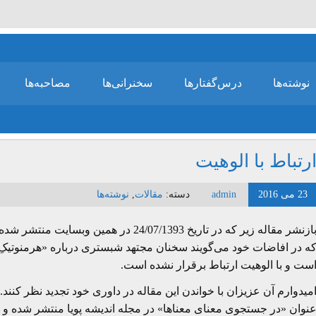
نوشته‌ها
درس‌گفتارها
سخنرانی‌ها
مصاحبه‌ها
رتباط با الوهیت
23 می 2016
admin
دسته:
مقالات
,
نوشته‌ها
بازنشر مقاله زیر که در تاریخ 24/07/1393 
ه در افاضات خود می‌گویند سخنان مجتهد شبستری درباره «هرمنوتیکِ ن
ست و با الوهیت ارتباط برقرار نشده است.
میدوارم آن عزیزان با خواندن این مقاله در داوری خود تجدید نظر کنند.
نوان «در جستجوی معنای معناها» در مجله اندیشه پویا منتشر شده و ض