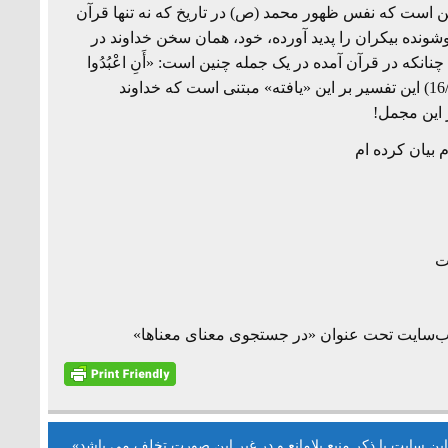
ن است که نفس ظهور محمد (ص) در تاریخ که نه تنها قرآن
وشونده بیکران را پدید آورده، خود، همان سخن خداوند در
که در قرآن آمده در یک جمله چنین است: «أَنِ اعْبُدُوا
اللَّهَ وَاجْتَنِبُوا الطَّاغُوتَ» (خدا را بپرستید و از طاغوت بپرهیزید، النحل/16/36) این تفسیر بر این «یافته» مبتنی است که خداوند
م بیان کرده ام
این سایت با ذکر منبع بلامانع و در غیر این صورت تخلف می باشد»