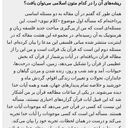
ریشه‌های آن را در کدام متون اسلامی می‌توان یافت؟
همان طور که گفتم در آن مقاله به دو مسئله اساسی
پرداخته‌ام که مسأله اول موضوع «کلام نبوی» است. این
مسئله‌ای است که من از پی‌گیری مباحث جدید فلسفه زبان و
هرمنوتیک به آن رسیده‌ام. در مجموعه این هشت مقاله که در
اینترنت منتشر شده مبانی فلسفی این مدعا را بیان کرده‌ام. اما
مسئله دوم این است که قرآن یک قرائت است و من این را از
مطاله قرآن دریافته‌ام. در آیات پرشمار از قرآن که بخش
عظیمی از قرآن را تشکیل می‌دهد، زمین، آسمان، درخت‌ها،
حیوانات، آمد و شد شب و روز، زنده شدن و مردن گیاهان و
جانداران، تحولات و تغییرات زندگی اقوام، گردش ماه و
خورشید و خلاصه تمام پدیدارهای جهان، همه و همه آیات خدا
دیده می‌شوند. در یکی از ساعات مطالعه قرآن بر من آشکار
شد که این قبیل آیات قرآن گزاره‌های اخباری نیستند، مسأله
این نیست که کسی در قرآن خبر می‌دهد که موجودات آیات خدا
هستند. مسأله این است که کسی موجودات را آیات خدا تجربه
می‌کند و درست در همان لحظات، تجربه خود را بیان می‌کند.
کسی دارد با تجربه شهودی‌اش جهان را نمودهای خداوند قرائت