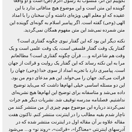
بگوییم این اثر، منسوب به رسول اکرم (ص) است و او واقعاً
گوینده این متن است و این موضوع هیچ منافاتی ندارد با این
عقیده که او معلم الهی ویژه‌ای داشته و آن سخنان را با امداد
الهی (وحی) گفته است. اگر پیامبر اسلام به گونه‌ای گوینده این
متن شمرده نمی‌شد این متن مفهوم همگان نمی‌گردید.
نکته دیگر این بود که این گفتار نبوی چگونه گفتاری است؟
گفتار یک وقت گفتار فلسفی است، یک وقت علمی است و یک
وقت هم شاعرانه و…. قرآن چگونه گفتاری است؟ مطالعاتم
مرا به این نکته رساند که این گفتار یک روایت و قرائت از جهان
است. پیامبری دارد با تجربه امداد از سوی خدا (وحی) جهان را
قرائت می‌کند. جهان را می‌خواند. این هم مدعای دوم من بود.
این دو مسئله اساسی خیلی ابهام‌ها داشت که می‌باید توضیح
داده می‌شد و متاسفانه برای توضیح این ابهام‌ها هیچ نشریه‌ای
نداشتیم. فصلنامه مدرسه توقیف شد. نشریات دیگر هم جرات
نمی‌کردند درباره این موضوع مهم چیزی از من منتشر کنند من
ناچار شدم بقیه مطالب را در اینترنت منتشر کنم. تاکنون هفت
مقاله علاوه بر آن مقاله اول در اینترنت منتشر شده که در
آدرسهای اینترنتی «معناگرا»، «قرائت»، «روند نو» و… می‌شود