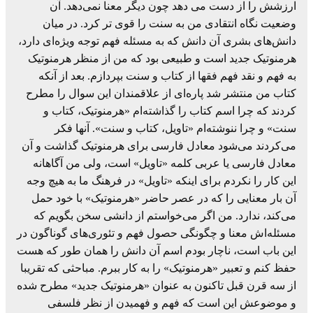
ارزشش را از دست می دهد چون دیگر معنا نمی‌دهد. آن
وضعیت نگاه انتقادی من به سنت را قوی تر کرد. در میان
دانش‌های بشری آن دانش که به مسئله فهم توجه ویژه‌ای دارد،
هرمنوتیک جدید است و طبیعی بود که من از منظر هرمنوتیک
به فهم و نقد فهم فقها از کتاب و سنت بپردازم. بعد از آنکه
کتاب من منتشر شد پاره‌ای از علاقمندان این سوال را مطرح
کردند که چرا اسم کتاب را گذاشته‌ام «هرمنوتیک، کتاب و
سنت» و چرا ننوشته‌ام «تاویل، کتاب و سنت». آنها فکر
می‌کردند می‌شود معادل فارسی برای هرمنوتیک گذاشت و آن
معادل فارسی یا عربی کلمه «تاویل» است، ولی من آگاهانه
این کار را نکردم برای اینکه «تاویل» در فرهنگ ما به هیچ وجه
آن بار معنایی را که در عصر حاضر «هرمنوتیک» با خود حمل
می‌کند، ندارد. من اگر می‌خواستم از دانشی سخن بگویم که
مسئله‌اش معنا و چگونگی حصول فهم و تئوری‌های گوناگون در
این باب است، ناچار بودم اسم آن دانش را همان طور که هست
حفظ کنم و تعبیر «هرمنوتیک» را به کار ببرم. مباحثی که تقریبا
از سه قرن قبل تاکنون به عنوان «هرمنوتیک جدید» مطرح شده
و موضوعش این است که فهم و فهمیدن از نظر فلسفی