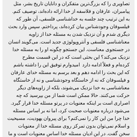
تصاویری را که بزرگ‌ترین متفکران و دانایان تاریخ بشر، مثل
پیامبران، عارفان و فلاسفه از خدا ارائه داده‌اند، توصیف کنم.
به این ترتیب چند جلسه به خداشناسی فلسفی، آن طور که
فیلسوفان وجودشناس بیان کرده‌اند، پرداختم. سپس وارد بحث
دیگری شدم و آن نزدیک شدن به مسئله خدا از زاویه
معناشناسی فلسفی و آنتروپولوژی جدید است. می‌گویند انسان
در جستجوی معناست. این جستجو چگونه او را به مسئله خدا
نزدیک می‌کند؟ این بحثی است که در این قسمت مطرح
کرده‌ام و فعلاً ادامه دارد امیدوارم توفیق این را داشته باشم
که این بحث را ادامه دهم و بعد برسم به مسئله خدای عارفان
و فیلسوفان که نه از خاستگاه وجودشناسی و نه از خاستگاه
معناشناسی به خدا نزدیک می‌شوند، بلکه از زاویه‌های دیگر
حرکت می‌کنند. حالا ممکن است شما از من بپرسید که چه
اصراری است بر اینکه معنویات در پرتو مسئله خدا قرار گیرد.
می‌شود درباره معنویات صحبت کرد، اما نه بر اساس مسئله
خدا چرا من این کار را نمی‌کنم؟ برای پیروان یهودیت، مسیحیت
و اسلام نمی‌توان بدون تمرکز روی مسئله خدا از معنویات
سخن گفت. در این ادیان مسئله خدا اساس معنویات است و ما