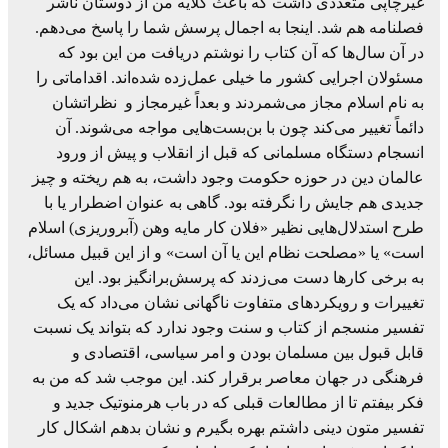
غیرچاپی متعددی داشت که باعث گلایه من از دوستان ناشر
فصلنامه هم شد. اینجا به اجمال پرسش شما را پاسخ می‌دهم.
در آن سال‌ها که آن کتاب را نوشتم دریافت من این بود که
مسئولان اجرایی کشور ما خیلی عمل‌زده شده‌اند. اقداماتی را
به نام اسلام مجاز می‌شمردند و بعداً غیرمجاز و نظراتشان
دائماً تغییر می‌کند چون با بن‌بست‌هایی مواجه می‌شوند. آن
انسجام دستگاه مسلمانی که قبل از انقلاب و پیش از ورود
عالمان دین در حوزه حکومت وجود داشت، به هم ریخته و چیز
جدیدی هم جایش را نگرفته بود. گاهی به عنوان اضطرار یا با
طرح استدلال‌هایی نظیر «فلان کار مایه وهن (آبروریزی) اسلام
است» یا «مصلحت نظام این یا آن است» و از این قبیل مسائل،
به برخی کارها دست می‌زدند که پرسش‌برانگیز بود. این
تغییرات و رویکردهای متفاوت ناگهانی نشان می‌داد که یک
تفسیر منسجم از کتاب و سنت وجود ندارد که بتواند یک نسبت
قابل قبول بین مسلمان بودن و امر سیاسی، اقتصادی و
فرهنگی در جهان معاصر برقرار کند. این موجب شد که من به
فکر بیفتم تا از مطالعات قبلی که در باب هرمنوتیک جدید و
تفسیر متون دینی داشتم بهره بگیرم و نشان بدهم اشکال کار