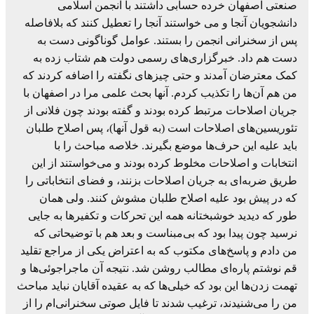
صنعتی اصفهان خرده حسابی داشتند با انجمن اسلامی
دانشجویان آنجا و می خواستند آنجا را تعطیل کنند که بلافاصله
پس از سخنرانی انجمن را بستند. عوامل گوناگونی دست به
دست هم داد. خبرگزاری‌های رسمی دولت هم شتاب زده به
کمک معترضان آمدند و حتی چیزهای نگفته را اضافه کردند که
من هم آن‌ها را تکذیب کردم. آنها بحث علمی مرا در اصفهان با
جریان اصلاحات مرتبط کرده بودند و گفته بودند چون فلانی از
تئوریسین‌های اصلاحات است (به قول آنها)، پس اصلاح طلبان
باید علیه این حرف‌ها موضع بگیرند. خلاصه مباحث را با
انتخابات و اصلاحات مخلوط کرده بودند و می‌خواستند از این
طریق ضربه‌ای به جریان اصلاحات بزنند، و فضای انتخاباتی را
که در پیش بود علیه اصلاح طلبان مشوش کنند. ولی همان
طور که دیدید خوشبختانه همه این تحرکات و تکفیرها به جایی
نرسید چون پیدا بود که بی‌مبناست و بعد هم با توضیحاتی که
من دادم و پاسخ‌های مکتوب که به اعتراض یکی از مراجع تقلید
قم نوشتم پاره‌ای مطالب روشن شد. نتیجه آن ماجراجوئی‌ها و
تهمت زدن‌ها این بود که خیلی‌ها که به عقیده آقایان نباید مباحث
من را می‌شنیدند، ترغیب شدند تا فایل صوتی سخنرانی‌ام را از