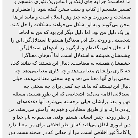
ما کجاست؛ چرا به جای اینکه بر اساس یک تئوری منسجم و
تفسیر منسجم از کتاب و سنت سخن گفته شود از اضطرار و
مصلحت و ضرورت و چه چیز وهن اسلام است و مانند این‌ها
سخن می‌گویند و به این شکل می‌خواهند مشکلات را حل کنند.
این یک دلیل من بود. اما دلیل دیگر این بود که من به لحاظ
شخصیتی و روحی یک آدم معناگرا هستم تا استدلال‌گرا. این را
تا به حال جایی نگفته‌ام و تازگی دارد. آدم‌های استدلال‌گرا
چشمشان همیشه به استدلال است، اما آدم‌های معناگرا
چشمشان همیشه به معناست. دنبال این هستند که بدانند کجا،
چه کاری برایشان معنا می‌دهد و چه کاری معنا نمی‌دهد. چه
سخنی برای آنها معنا می‌دهد و چه سخنی معنا نمی‌دهد. خیلی
دنبال این نیستند که بدانند چه کسی برای چه سخنی چه
استدلالی اقامه می‌کند. اشخاصی که این طور هستند، مسئله
فهم و معنا برایشان خیلی برجسته می‌شود. آنها دغدغه‌های
زیادی دارند و از طریق معنایابی و فهم به آرامش می‌رسند. من
از نظر روحی چنین انسانی هستم. وقتی می‌بینم به نام خدا و
دین اموری اتفاق می‌افتد که از نظر اخلاقی برای من معنا ندارد
یا کاملاً غیر اخلاقی است، مرا از خدائی که در صحنه هست دور