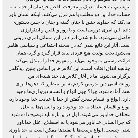
بنویسیم، به حساب درک و معرفت ناقص خودمان از خدا، نه به
حساب خدا. این دو مطلب با هم فرق می‌کنند. اینکه انسان باور
می‌کند که خداوند چنین یا چنان گفته و چنان یا چنین دستوری
داده، این امری درونی است و با زور و تلقین و ایدئولوژی
حاصل نمی‌شود. قانع شدن افراد در این مسائل امری درونی
است. آثار این قانع شدن که در صحنه اجتماعی و سیاسی ظاهر
می‌شود تحت تولیت هیچ فردی نباید قرار ‌گیرد و گرنه همان
قرائت رسمی به وجود می‌آید و مفهوم خدا را مبتذل می‌کند
چنانچه اتفاق افتاده است. این کلاس‌ها بر اساس چنین دیدگاهی
برگزار می‌شود. اما در آغاز کلاس‌ها، چند هفته‌ای من
روانشناسی دین تدریس کردم به این منظور که ذهن‌ها برای
بحث آماده شود. چرا؟ چون انواع و اقسام دین‌داری‌ها وجود
دارد، انواع و اقسام سخن گفتن از خدا یا عبادت خدا وجود دارد،
انواع و اقسام اعتقاد به خدا وجود دارد و انسان‌ها به علل
مختلفی خداباور می‌شوند. اول دراین‌باره باید توضیح داده شود
که چرا انسانی خداباور می‌شود یا به اصطلاح، علل خداباور
شدن چیست. انواع تربیت‌ها یا تقلیدها ممکن است به خداباوری
منتهی شود. ممکن است یک دگرگونی ناگهانی درونی در انسان