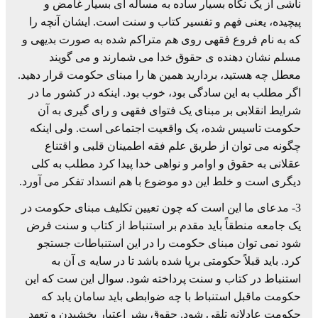
ناشی از یک نگاه بسیار ساده به مساله ای بسیار غامض و
پیچیده، یعنی فهم و تفسیر کتاب و سنت است. ایشان آنچه را
که به نام فروع فقهی روی هم متراکم شده به صورت بدیهی و
مسلم نشان دهنده ی حقوق خدا می شمارند و می گویند
معطل چه هستید، بردارید همین ها را مبنای حکومت قرار دهید.
اگر مطلب به این سادگی بود، خوب بود. اینکه در کشور ما در
شرایط انقلابی بر مبنای یک فتوای فقهی و رای گیری به آن
حکومت تاسیس شده، یک واقعیت اجتماعی است. ولی اینکه
چگونه می توان از طریق علم فقه اطمینان قلبی و اقتناع
عقلانی به حقوق و اوامر و نواهی خدا پیدا کرد مطلب به کلی
دیگری است و خلط این دو موضوع با هم انسداد تفکر می آورد.
3- مدعای ما این است که چون تعیین تکلیف مبنای حکومت در
یک جامعه منطقاً باید مقدم بر استنباط از کتاب و سنت فرض
شود نمی توان مبنای حکومت را در این استنباطات جستجو
کرد. باید قبلاً حکومتی برپا شده باشد تا در سایه ی آن به
استنباط در کتاب و سنت پرداخته شود. سوال این ست که این
حکومت ماقبل استنباط با چه ضوابطی باید سامان یابد که
حکومت عادلانه تلقی شود. حقوق بشر اعتبار بخشیدن و تعهد