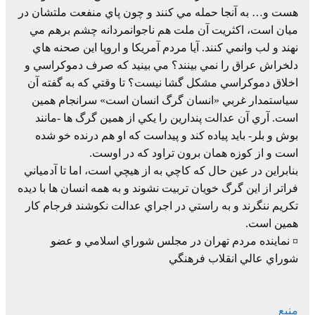
هست و… به آنجا حمله مي كنند و چون پاي منفعت ملتشان در
ميان است، اكثريت آن ملت هم ناجوانمردانه چشم برهم مي
نهند و لب وانمي كنند. آيا مردم آمريكا و اروپا اين صحنه هاي
دلخراش عراق را نمي بينند؟ مي بينيد كه صرف دموكراسي و
اخلاق دموكراسي مشكل گشا نيست؟ تا وقتي كه به گفته آن
سياستمدار غربي «انسان گرگ انسان است» سرانجام همين
است. آري آن عدالت پندارين را يكي از همين گرگ ها -مانند
بوش و بلر- بايد پياده كند و پيداست كه او هم درنده خو شده
است و از كوزه همان برون تراود كه در اوست.
بنابراين در عين حال كه كاچي به از هيچي است، اما تا آدمياني
فراتر از اين گرگ خويان تربيت نشوند و به همه انسان ها با ديده
تكريم ننگرند و به راستي در اجراي عدالت نكوشند فرجام كار
همين است.
¤ نماينده مردم تهران در مجلس شوراي اسلامي و عضو
شوراي عالي انقلاب فرهنگي
منبع