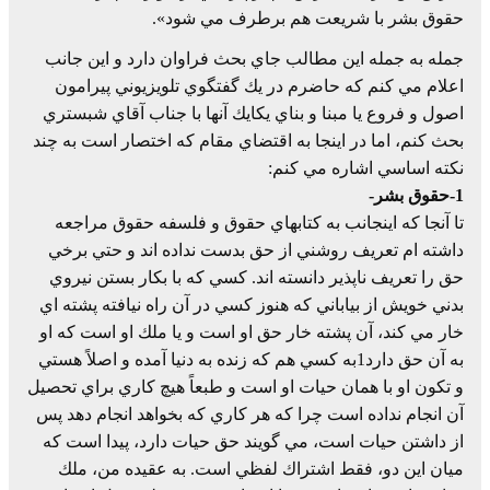
حقوق بشر با شريعت هم برطرف مي شود».
جمله به جمله اين مطالب جاي بحث فراوان دارد و اين جانب
اعلام مي كنم كه حاضرم در يك گفتگوي تلويزيوني پيرامون
اصول و فروع يا مبنا و بناي يكايك آنها با جناب آقاي شبستري
بحث كنم، اما در اينجا به اقتضاي مقام كه اختصار است به چند
نكته اساسي اشاره مي كنم:
1-
حقوق بشر-
تا آنجا كه اينجانب به كتابهاي حقوق و فلسفه حقوق مراجعه
داشته ام تعريف روشني از حق بدست نداده اند و حتي برخي
حق را تعريف ناپذير دانسته اند. كسي كه با بكار بستن نيروي
بدني خويش از بياباني كه هنوز كسي در آن راه نيافته پشته اي
خار مي كند، آن پشته خار حق او است و يا ملك او است كه او
به آن حق دارد1به كسي هم كه زنده به دنيا آمده و اصلاً هستي
و تكون او با همان حيات او است و طبعاً هيچ كاري براي تحصيل
آن انجام نداده است چرا كه هر كاري كه بخواهد انجام دهد پس
از داشتن حيات است، مي گويند حق حيات دارد، پيدا است كه
ميان اين دو، فقط اشتراك لفظي است. به عقيده من، ملك