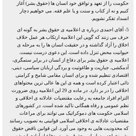
حکومت را از تعهد و توافق خود انسان ها (حقوق بشر) آغاز
کنیم و نه از کتاب و سنت و یا علم فقه. می خواهیم دچار
انسداد تفکر نشویم.
5- آقای احمدی درباره ی اعلامیه ی حقوق بشر به گونه ای
حرف می زنند که گویی این اعلامیه ارتکاب هر عمل خلاف
اخلاق را آزاد گذاشته و در حقیقت انسان ها را به مرحله ی
حیوانیت محض تنزل داده است. این دعوی درست نیست.
اعلامیه ی حقوق بشر برای دفاع از انسان در برابر ستمگری،
آدمکشی، جباریت و طاغوتیت و بردگی اربابان سیاسی، دینی،
اقتصادی تنظیم شده و برای انسان مقامی شامخ و کرامتی
ذاتی اعتبار کرده است و همه ی این ها عالی ترین محتواهای
اخلاقی را در بر دارد. در ماده ی 29 این اعلامیه روی ضرورت
التزام افراد جامعه به رعایت مقتضیات عادلانه ی اخلاقی و
نظم عمومی و رفاه همگانی تاکید شده است. در کشورهای
اسلامی حکومت های دموکراتیک می توانند برای مراعات
مقتضیات عادلانه ی اخلاقی اسلامی قوانینی به تصویب رسانند
که محدودیت هایی به وجود می آورد. این قوانین ناقض حقوق
بشر نخواهد بود. اساس حقوق بشر در دفاع از آزادی اندیشه و