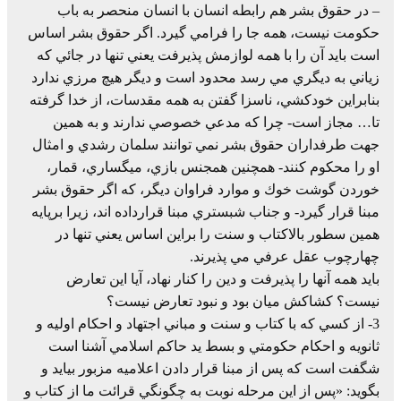
– در حقوق بشر هم رابطه انسان با انسان منحصر به باب
حكومت نيست، همه جا را فرامي گيرد. اگر حقوق بشر اساس
است بايد آن را با همه لوازمش پذيرفت يعني تنها در جائي كه
زياني به ديگري مي رسد محدود است و ديگر هيچ مرزي ندارد
بنابراين خودكشي، ناسزا گفتن به همه مقدسات، از خدا گرفته
تا… مجاز است- چرا كه مدعي خصوصي ندارند و به همين
جهت طرفداران حقوق بشر نمي توانند سلمان رشدي و امثال
او را محكوم كنند- همچنين همجنس بازي، ميگساري، قمار،
خوردن گوشت خوك و موارد فراوان ديگر، كه اگر حقوق بشر
مبنا قرار گيرد- و جناب شبستري مبنا قرارداده اند، زيرا برپايه
همين سطور بالاكتاب و سنت را براين اساس يعني تنها در
چهارچوب عقل عرفي مي پذيرند.
بايد همه آنها را پذيرفت و دين را كنار نهاد، آيا اين تعارض
نيست؟ كشاكش ميان بود و نبود تعارض نيست؟
3- از كسي كه با كتاب و سنت و مباني اجتهاد و احكام اوليه و
ثانويه و احكام حكومتي و بسط يد حاكم اسلامي آشنا است
شگفت است كه پس از مبنا قرار دادن اعلاميه مزبور بيايد و
بگويد: «پس از اين مرحله نوبت به چگونگي قرائت ما از كتاب و