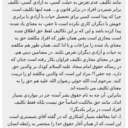
مانند تكليف عدم تعرض به حيلت كسي، به آزادي كسي، تكليف
برابر شمردن افراد در برابر قانون و… همه اينها تكليف است
چرا كه پيدا است كسي براي تحصيل حيات يا آزادي يا برابري
خويش با ديگران كاري نكرده است تا حقي- به معناي ياد شده-
پيدا كرده باشد و اين كه بر اين تكاليف لفظ حق اطلاق شده
است مجازي است يعني همان طور كه افراد مكلفند حق به
معناي ياد شده را مراعات و يا ادا كنند، همان طور هم مكلفند
به حيات و آزادي ديگران تعرض نكنند. در مضامين ديني هم،
حق در معناي مجازي تكليف فراوان بكار رفته است چنان كه
در رساله حقوق امام سجاد عليه السلام كودك بر والدين حق
دارد، چه حقي؟! مراد اين است كه والدين مكلفند او را تربيت
كنند. مرحوم آيت الله خوئي رضوان الله عليه هم حق را به
معناي تكليف مي دانسته اند.
بنابراين، آن چه به نام حقوق بشر آمده- جز در مواردي بسيار
اندك، مانند حق مالكيت-اساساً حق نيست بلكه فقط تكليف
افراد است در برابر يكديگر!!
2- اما مغالطه بسيار آشكاري كه در گفته آقاي شبستري است
اين است كه از همان آغاز حقوق خدا را منحصر به رابطه انسان