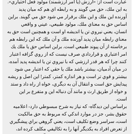
عبارت است از: «ارزش (يا امر ارزشمند) مولود فعل اختياري».
به اين ملك، حق مي گويند و به رابطه اي هم كه ميان پديد
آورنده اين ملك و اين ملك برقرار مي شود حق مي گويند. براين
اساس حق به معناي ملك، مولود طبيعي، عيني و واقعي
انسان، يعني نيروي تن يا انديشه او است و همچنين است حق به
معناي رابطه ميان پديد آورنده ملك و آن ملك كه اين رابطه هم
برخاسته از آن پيوند طبيعي است. براين اساس حق يا ملك يك
امر اعتباري و قراردادي صرف نيست كه از روي گزافه اعتبار
كنند چرا كه هر قدر ارزشي كه با نيروي تن يا انديشه پديد آمده،
در ميان آدميان، بيشتر باشد ملك يا حقي كه اعتبار مي شود
بيشتر و قوي تر است و هر اندازه كمتر، كمتر! اين اصل و ريشه
پيدايش حق است و انتقال آن به ديگري، خواه از راه داد و ستد
و خواه از طريق ارث و مانند آن دنباله اين و متفرع بر اين
است.
براساس اين ديدگاه- كه نياز به شرح مبسوطي دارد- اعلاميه
حقوق بشر، جز در موارد اندكي كه مربوط به حق مالكيت
است، سراسر وضع تكليف است، يعني گروهي براي پيشگيري
از تعرض افراد به يكديگر آنها را به تكاليفي مكلف كرده اند،