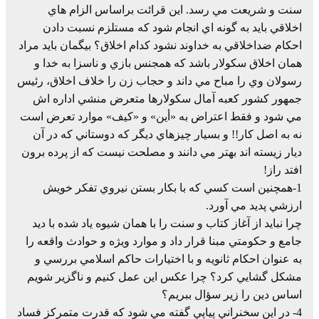
سنت و شريعت مي رسد. اين قرائت براساس الزام هاي
اخلاقي بايد به گونه اي انجام شود كه مستلزم نسبت دادن
احكام ضداخلاقي به خداوند نشود كدام اخلاق؟ بيگمان بايد مراد
همان اخلاق سكولار باشد كه همجنس بازي و ناسزا به خدا و
رسولان وي را مباح مي داند و حجاب زن را خلاف اخلاق، رئيس
جمهور كشور كعبه آمال سكولارها متعرض منشي اداره اش
مي شود و فقط اعتراض به «أين» و «كيف» موارد تعرض است
نه به اصل كار!! و بسيار چيزهاي ديگر كه دوستاني كه در آن
ديار زيسته اند بهتر مي دانند و مصلحت نيست كه از پرده برون
افتد راز!
1-همچنين است كسي كه با بكار بستن نيروي تفكر خويش
ارزشي پديد مي آورد.
چرا نبايد از آغاز كتاب و سنت را با همان شيوه ياد شده با ديد
جامع و حكومتي مبنا قرار داد و موارد ويژه و حوادث واقعه را
به عنوان احكام ثانويه و با اختيارات حاكم اسلامي بررسي و
مشكل گشايي كرد؟ چرا عكس اين عمل كنيم و ناگزير شويم
اساس دين را زير سؤال ببريم؟
4- در اين سخنراني پياپي گفته مي شود كه قدرت متمركز فساد