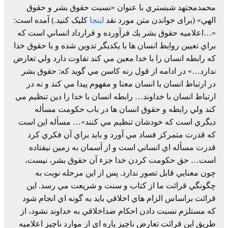
محمدمجتهد شبستري با عنوان «نسبت حقوق بشر و حقوق
الهي» (برای خواندن متن مورد نقد
اینجا
کلیک کنید.) آمده است:
«…اعلاميه حقوق بشر يك فرآورده و قرارداد انساني است كه
براي تعيين روابط انسان ها با يكديگر تدوين شده و با حقوق خدا
كه رابطه انسان را با خدا معين مي كند تفاوت دارد ولي تعارض
ندارد…» در ادامه از قول رنه كاسن مي گويد كه: حقوق بشر
در ارتباط انسان با انسان معنا و مفهوم پيدا مي كند و نه در
ارتباط انسان با خداوند… رابطه انسان با خدا را دين تنظيم مي
كند ولي رابطه و حقوق انسان ها در باب حكومت مسأله
ديگري است كه خودشان تنظيم مي كنند»… مسأله اين است
كه قدرت متمركز فساد مي آورد و بايد براي آن فكري كرد
قدرت مسأله اي انساني است و از آسمان به زمين نيفتاده
است… حق حكومت كردن خدا جزء آن حقوق بشر، نيست،
چون معنايي قابل تصور ندارد. پس از اين مرحله نوبت به
چگونگي قرائت ما از كتاب و سنت و شريعت مي رسد. اين
قرائت براساس الزام هاي اخلاقي بايد به گونه اي انجام شود
كه مستلزم نسبت دادن احكام ضداخلاقي به خداوند نشود، از
طريق اين قرائت تعارض ناچيز پاره اي از موارد ناچيز اعلاميه