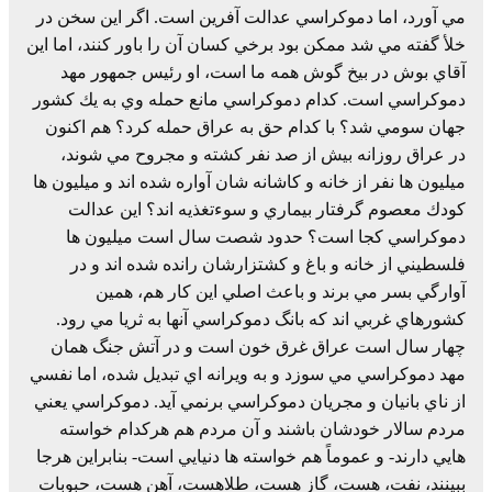
مي آورد، اما دموكراسي عدالت آفرين است. اگر اين سخن در
خلأ گفته مي شد ممكن بود برخي كسان آن را باور كنند، اما اين
آقاي بوش در بيخ گوش همه ما است، او رئيس جمهور مهد
دموكراسي است. كدام دموكراسي مانع حمله وي به يك كشور
جهان سومي شد؟ با كدام حق به عراق حمله كرد؟ هم اكنون
در عراق روزانه بيش از صد نفر كشته و مجروح مي شوند،
ميليون ها نفر از خانه و كاشانه شان آواره شده اند و ميليون ها
كودك معصوم گرفتار بيماري و سوءتغذيه اند؟ اين عدالت
دموكراسي كجا است؟ حدود شصت سال است ميليون ها
فلسطيني از خانه و باغ و كشتزارشان رانده شده اند و در
آوارگي بسر مي برند و باعث اصلي اين كار هم، همين
كشورهاي غربي اند كه بانگ دموكراسي آنها به ثريا مي رود.
چهار سال است عراق غرق خون است و در آتش جنگ همان
مهد دموكراسي مي سوزد و به ويرانه اي تبديل شده، اما نفسي
از ناي بانيان و مجريان دموكراسي برنمي آيد. دموكراسي يعني
مردم سالار خودشان باشند و آن مردم هم هركدام خواسته
هايي دارند- و عموماً هم خواسته ها دنيايي است- بنابراين هرجا
ببينند، نفت، هست، گاز هست، طلاهست، آهن هست، حبوبات