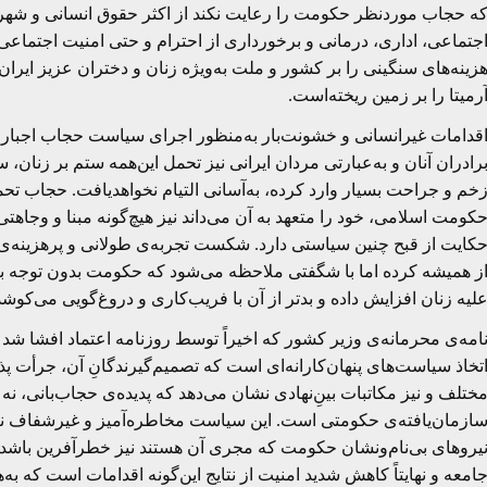
ه حجاب موردنظر حکومت را رعایت نکند از اکثر حقوق انسانی و شهر
جتماعی، اداری، درمانی و برخورداری از احترام و حتی امنیت اجتماعی
زینه‌های سنگینی را بر کشور و ملت به‌ویژه زنان و دختران عزیز ایرا
رمیتا را بر زمین ریخته‌است.
قدامات غیرانسانی و خشونت‌بار به‌منظور اجرای سیاست حجاب اجباری، ن
رادران آنان و به‌عبارتی مردان ایرانی نیز تحمل این‌همه ستم بر زنان
خم و جراحت بسیار وارد کرده، به‌آسانی التیام نخواهدیافت. حجاب تح
کومت اسلامی، خود را متعهد به آن می‌داند نیز هیچ‌گونه مبنا و وجاهتی 
کایت از قبح چنین سیاستی دارد. شکست تجربه‌ی طولانی و پرهزینه‌ی 
ز همیشه کرده اما با شگفتی ملاحظه می‌شود که حکومت بدون توجه به 
لیه زنان افزایش داده و بدتر از آن با فریب‌کاری و دروغ‌گویی می‌کوش
امه‌ی محرمانه‌ی وزیر کشور که اخیراً توسط روزنامه اعتماد افشا شد ف
تخاذ سیاست‌های پنهان‌کارانه‌ای است که تصمیم‌گیرندگانِ آن، جرأت 
ختلف و نیز مکاتبات بینِ‌نهادی نشان می‌دهد که پدیده‌ی حجاب‌بان
ازمان‌یافته‌ی حکومتی است. این سیاست مخاطره‌آمیز و غیرشفاف نه‌تنه
یروهای بی‌نام‌ونشان حکومت که مجری آن هستند نیز خطرآفرین باشد.
امعه و نهایتاً کاهش شدید امنیت از نتایج این‌گونه اقدامات است که به