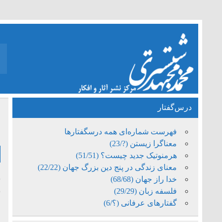
درس‌گفتار
ز
فهرست شماره‌ای همه درسگفتارها
معناگرا زیستن (?/23)
هرمنوتیک جدید چیست؟ (51/51)
معنای زندگی در پنج دین بزرگ جهان (22/22)
س
خدا راز جهان (68/68)
س
فلسفه زبان (29/29)
گفتارهای عرفانی (؟/6)
ا
م