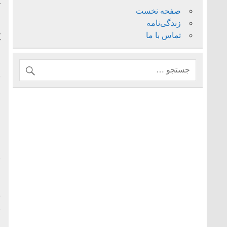
ک
صفحه نخست
ا
زندگی‌نامه
ه
تماس با ما
آ
ا
ب
ز
ح
ح
ا
ع
ن
ا
م
س
ن
ج