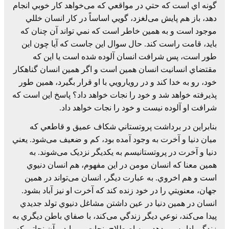
گونه اي است که حتي در مواقعي که می‌خواهد کار خوبي انجام
دهد، باز هم پايش می‌لغزد، گويي اساساً در کار انسان خللي
موجود است و به همين خاطر است که نمي تواند آن چنان که
بايد، قامت راست کند. حال سوال اين جاست که آيا چون اين
طور است، پس شرافت انسان آلوده شده است يا اين که
مقتضاي انسانيت انسان همين است و اگر همين انسان گناهکار
خود، رو به خدا کند و در رويارويي با او قرار بگيرد، همين طور
پذيرفته خواهد شد و خود را نجات خواهد داد؟ پاسخ اين است که
شرافت او آلوده نيست و خود را نجات خواهد داد.
بنابراين در برداشت پروتستاني شکاف عميق و قاطعي که
ميان دنيا و آخرت به وجود آمده بود، کم و ضعيف می‌شود. يعني
دنيا و آخرت در پروتستانيسم به يکديگر نزديک می‌شوند. به
همين معنا که انسان مومن در اين مفهوم، هم انسان دنيوي
است و هم اخروي. به عبارت ديگر، انسان می‌تواند در همين
جهان، معنويتي را در خود زنده کند که آخرت او نيز آباد بشود.
انسان در همين دنيا در عين داشتن مشاغل دنيوي تولد جديدي
پيدا می‌کند، نوعي ديگر زندگي می‌کند، با صفاي باطن ديگري به
زندگي ادامه می‌دهد و به اصطلاح، نجات می‌يابد و آن نجاتي که