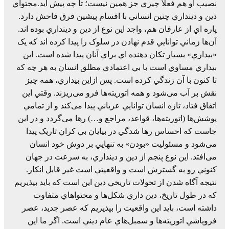
نصيب او هم فعلاً چيزي جز همين نيست؛ تا چه پيش آيد.محتواي
دين و دينداري چنين انساني با اقسام پيشين فرق فاحش دارد.
پاره اي از عارفان هم، واجد اين نوع از دين و دينداري بوده اند.
آن‌ها زماني توانايي قدم نهادن در سلوک را پيدا کرده اند که يک
«بيداري» بسيار تکان دهنده اي براي آنان پيدا شده است. اين
بيداري مساوي است با بي اعتمادي مطلق انسان به هر چه که
تا کنون با آن زندگي کرده است. پس ازاين بيداري، همه چيز
نقش بر آب می‌شود و همه اتوريته‌ها فرو می‌ريزند. وقتي اين
اتفاق فتاد، تازه انسان توانايي عرياني پيدا می‌کند و از تمامي
پوشش‌ها (اتوريته‌ها، قواعد، مراجع و…) رها می‌گردد و در اين
جاست که احساس رها شدگي در بيايان بي کران تاريک پيدا
می‌شود و مسئوليت «بودن» به تنهايي بر دوش خود انسان
می‌افتد. اين نوع پنجم از دين و دينداري، به سرعت در جهان
کنوني رو به گسترش است و واقعيتي است غير قابل انکار.
نتيجه آگاه شدن از تحولات تاريخي دين اين است که بايد بپذيريم
که در طول تاريخ، دين داري شکل‌ها و محتواهاي متفاوت
داشته است، بايد اين واقعيت را بپذيريم که عصر جديد، عصر
فروپاشي اتوريته‌ها و سمبل‌هاي عام ديني است. اگر ما اين