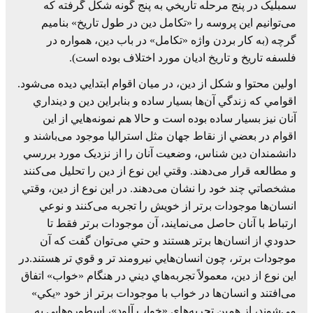
سمبليک در پنج مرحله تاريخي به پنج گونه شکل گرفته که
می‌توانيم اين پروسه را «تکامل دين در طول تاريخ» بناميم
گرچه (به کار بردن واژه «تکامل» در باب دين، همواره در
فلسفه تاريخ و تاريخ اديان مورد اختلاف بوده است).
اولين محتوا و شکل از دين، در ميان اقوام ابتدايي ديده می‌شود.
اقوامي که زندگي آن‌ها بسيار ساده و بنابراين دين و دينداري
آنان نيز بسيار ساده بوده است و حالا هم نمونه‌هايي از اين
اقوام در بعضي از نقاط جهان مثل استراليا موجود می‌باشند و
دانشمندان دين شناس، وضعيت آنان را از نزديک مورد بررسي
و مطالعه قرار می‌دهند. وقتي اين نوع از دين را تحليل می‌کنند
مشخصاتي چند خود را نشان می‌دهند. در اين نوع از دين، وقتي
انسان‌ها موجودات برتر از خويش را تجربه می‌کنند و نوعي
ارتباط با آنان حاصل می‌نمايند، آن موجودات برتر فقط تا
حدودي از انسان‌ها برتر هستند و حتي می‌توان گفت که آن
موجودات برتر، چون انسان‌هايي نيرومند تر و قوي تر هستند.در
اين نوع از دين، معمولاً تجربه‌هاي ديني در هنگام «خواب» اتفاق
می‌افتند و انسان‌ها در خواب با موجودات برتر از خود «يکي»
می‌شوند، از همين تجربه‌هاي «خواب آلود»، اسطوره‌هايي به