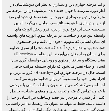
و اما مرحله چهارم دين و دينداري به نظر اين دين‌شناسان در
آغاز دوره مدرنيته يا جهان جديد ديده می‌شود. در اين مرحله نيز
تحولاتي در دين و دينداري صورت و مشخصه‌هاي جديد اين نوع
از دين و دينداري با «پروتستانتيسم» نمايان می‌گردد. اولين
مشخصه جديد اين نوع نوين از دين، فرو ريختن اتوريته‌هاي
واسطه بين فرد و خداست. در مرحله سوم، اتوريته‌هاي واسطه
اي ميان انساني که مفهوم «خود» را يافته و در جستجوي
«نجات» بود و خداوند پديد آمدند که «نجات» را از سوي خداوند
براي انسان به ارمغان می‌آوردند. اين نظام به «Hierarchy»
يعني دستگاه و ساختار معنوي و روحاني «واسطه گري ميان
انسان و خدا» تعبير می‌شود که داراي سلسله مراتب خاصي
است. حال در مرحله چهارم، اين «Hierarchy» فرو می‌ريزد و
افراد بشر، خود را مستقيماً در برابر خداوند تجربه می‌کنند.
احساس می‌کنند که می‌توانند بدون وساطت کسي يا مرجعي،
با خداوند تماس گرفته و تجربه ديني و معنوي «نجات» حاصل
کنند. اگر کسي يا مرجعي نيز قصد وساطت بين انسان و خدا را
داشته باشد، فقط می‌تواند به عنوان يک راهنما، به امر راهنمايي
همت گمارد و نه بيشتر. به عبارت ديگر، امکان اين که واسطه