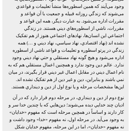
وجود می‌آيند که همين اسطوره‌ها منشأ تعليمات و قواعدي
می‌شوند که زندگي روزانه قبيله و جمعيت با آن قواعد و
مقررات اداره می‌شود. به عبارت ديگر، همه اين قواعد و
مقررات، ناشي از اسطوره‌هاي ديني هستند. در زندگي
اجتماعي اين انسان‌ها، نهادهاي اجتماعي هنوز از هم تفکيک
نشده اند (نهاد اقتصادي، نهاد سياسي، نهاد ديني و …) همه
زندگي در پرتو اسطوره و تعليمات و قواعد ناشي از اسطوره
اداره می‌شود و هيچ گونه نهاد مستقلي و حتي نهاد ديني وجود
ندارد. عالم دين وجود ندارد و همچنين اعمال مستقلي هم که به
نام اعمال ديني در مقابل اعمال غير ديني قرار بگيرند، در ميان
نمي باشند و بنابراين، دين و غير دين از هم تفکيک نشده اند.
اين‌ها مشخصات مرحله و يا نوع اول از دين و دينداري هستند.
نوع دوم از دين و دينداري، در مرحله دوم قرار دارد که در آن
اديان چند خدايي ديده می‌شوند؛ دين‌هايي که با چندين خدا سر و
کار دارند و اساساً در همچين مرحله است که مفهوم «خدايان»
به وجود می‌آيد. در مرحله اول، نه مفهوم «خدا» وجود داشت و
نه مفهوم «خدايان»، اما در اين مرحله، مفهوم خدايان شکل