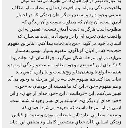
به عبارت ديگر در اين اديان آدمي تجربه می‌کند که ميان
واقعيت زندگي روزانه و واقعيت ايده آل و مطلوب او شکاف
عميقي وجود دارد و به تعبير ديگر: «آن زندگي که در اختيار
آدمي است، آن چنان که مطلوب نيست و آن زندگي که
مطلوب است هرگز به دست آمدني نيست.» تفطن به اين
واقعيت چنان تجربه اي را در وجود آدمي پديد می‌سازد که
انسان با خود می‌گويد: «من بايد نجات پيدا کنم.» بنابراين مفهوم
«نجات» که در اديان گوناگون، مفهوم بسيار مهمي به شمار
می‌آيد، در اين مرحله شکل می‌گيرد. چرا انسان بايد نجات پيدا
کند؟ براي اين که وضع موجود مطلوب نيست و زندگي او، تهديد
شده به انواع نابودشدن‌ها و رنج‌هاست و بنابراين، آدمي بايد
نجات پيدا کند. هم مفهوم «نجات» در اين مرحله به وجود می‌آيد
و هم مفهوم «خود». اين که ما هميشه از خودمان به «خود»
تعبير می‌کنيم، اين «فردانيت»، اين «خود جداي از جهان» و اين
«خود جداي از ديگران»، هميشه براي بشر وجود نداشته است.
آدمي در اين مرحله است که «خود» می‌شود؛ خودي که
وضعيت مطلوبي ندارد (اين نامطلوب بودن وضعيت از قياس
زندگي انساني با آن خداي متشخص کامل و نامتناهي اين اديان