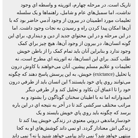
تاريک است. در مرحله چهارم، اتوريته و واسطه اي وجود
نداشت، اما سمبل‌هاي عام و شامل، راهنماها و يک سلسله
تعليمات مورد اطمينان در بيرون از وجود آدمي حاضر بود که با
آن‌ها امکان پيدا کردن راه و رسيدن به نجات وجود داشت. اما
در اين مرحله و در اين محتواي جديد از دين و دينداري، براي اين
گونه انسان‌ها، در بيرون از وجود آن‌ها، هيچ چيز براي کمک
وجود ندارد و بنابراين آنان بايد تمام کمک را از باطن خويش
طلب کنند. براي اين انسان‌ها، نه اتوريته اي مطرح است، نه
تعليمات و علايم مسلم پيشين. آنان می‌خواهند با کاوش درون
يا تحليل (exictance) خويش، به اين پرسش پاسخ دهند که چگونه
می‌توانند روي پاي خود بايستند؟ اين انسان بايد از طرفي درون
خود را تا اعماق آن بکاود و تحليل کند و از طرفي ديگر
اميدوارانه اما نه با اطينان سخنان گوناگون را بشنود و به
مراتب مختلف سرکشي کند تا در آخر به نتيجه اي در اين باره
برسد که چگونه بايد روي پاي خويش بايستد و يک
خودسازماندهي دروني معنوي در زندگي خويش پيدا کند تا
زندگي اش معنادار گردد. او نمي داند کوشش‌هاي او به کجا
منتهي خواهد شد؟ نمي داند پيامي خواهد شنيد يا نه؟ نمي داند