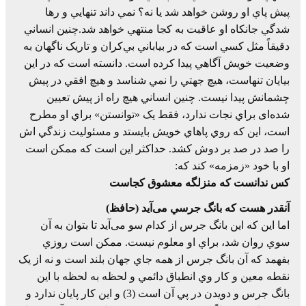
پيش پاي او روشن خواهد شد يا نه؟ نمي داند تنهايي و رها
شدگي جانکاه او عاقبت به کجا منتهي خواهد شد.چنين انساني
دقيقاً مثل کسي است که در بياباني بي‌کران و تاريک ناگهان به
وضعيت خويش آگاهي پيدا کرده است. دانسته است که در اين
بيايان تنهاست، هيچ جهتي را نمي شناسد و هيچ افقي در پيش
چشمانش پيدا نيست. چنين انساني هيچ راه از پيش تعيين
شده‌ای براي نجات ندارد، فقط يک «توانستن» براي او مطرح
است، اين که روي پاهاي خويش بايستد و مسئوليت زندگي اش
را صد در صد بر دوش کشد. حداکثر اين است که ممکن است
او با خود «زمزمه» کند که:
کس ندانست که منزلگه معشوق کجاست
آنقدر هست که بانگ جرسي می‌آيد (حافظ)
اما اين که اين بانگ جرس از کدام سو می‌آيد تا بتوان به آن
سوي روان شد، براي او معلوم نيست. ممکن است روزي
بفهمد که آن بانگ جرس از همه جاي جهان بلند است و نه از يک
نقطه معين و کار وي انطباق دائمي و لحظه به لحظه با اين
بانگ جرس و دويدن در پي آن است (3) و اين کار پايان ندارد و