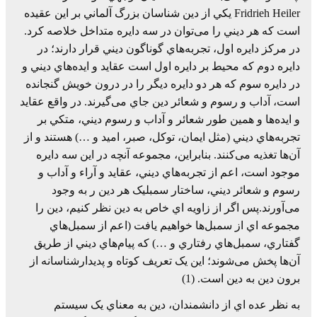
Fridrieh Heiler يکي از دين شناسان بزرگ آلماني بر اين عقيده
است که هر ديني را می‌توان در سه دايره متداخل خلاصه کرد.
در مرکز دايره اول، تجربه‌هاي گوناگون ديني قرار دارند؛ در
دايره دوم که محيط بر دايره اول است عقايد و ايده‌هاي ديني و
در دايره سوم که هر دو دايره ديگر را در درون خويش گنجانده
است، آداب و رسوم و شعائر دين جاي می‌گيرند. در واقع عقايد
و ايده‌ها و همين طور شعائر و آداب و رسوم ديني، متکي بر
تجربه‌هاي ديني (مثل ايمان، توکل، صبر، اميد و …) هستند و از
آن‌ها تغذيه می‌کنند. بنابراين، مجموعه آنچه در اين سه دايره
موجود است، اعم از تجربه‌هاي ديني، عقايد و آراء و آداب و
رسوم و شعائر ديني، ساختار سمبليک هر دين ر به وجود
می‌آورند.پس اگر از زاويه اي خاص به دين نظر کنيم، دين را
مجموعه اي از سمبل‌ها خواهيم يافت (اعم از سمبل‌هاي
گفتاري، سمبل‌هاي رفتاري و …) که پيام‌هاي ديني از طريق
آن‌ها پخش می‌شوند؛ اين يک تعريف کوتاه و پديدارشناسانه از
برون دين به دين است. (1)
به نظر عده اي از دانشمندان، دين به معناي يک سيستم