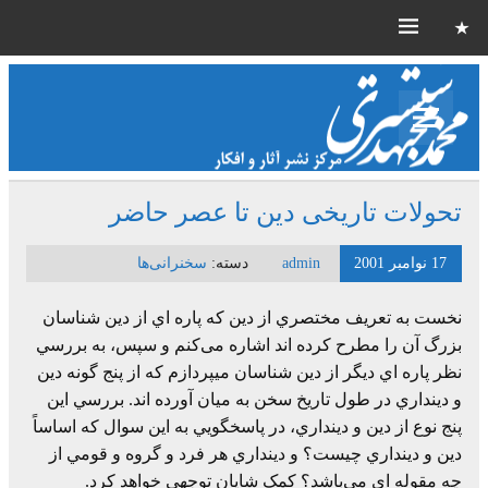
تحولات تاریخی دین تا عصر حاضر
17 نوامبر 2001
admin
دسته:
سخنرانی‌ها
نخست به تعريف مختصري از دين که پاره اي از دين شناسان
بزرگ آن را مطرح کرده اند اشاره می‌کنم و سپس، به بررسي
نظر پاره اي ديگر از دين شناسان ميپردازم که از پنج گونه دين
و دينداري در طول تاريخ سخن به ميان آورده اند. بررسي اين
پنج نوع از دين و دينداري، در پاسخگويي به اين سوال که اساساً
دين و دينداري چيست؟ و دينداري هر فرد و گروه و قومي از
چه مقوله اي می‌باشد؟ کمک شايان توجهي خواهد کرد.