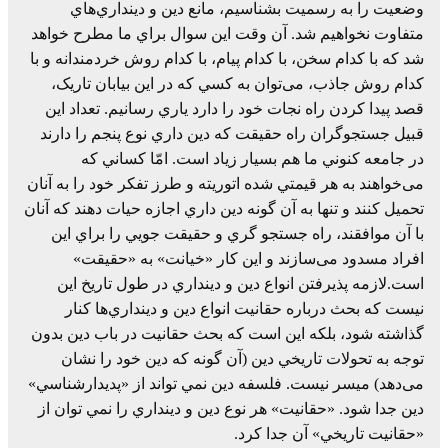
وضعيت را به رسميت بشناسيم، مانع دين و دينداري‌هاي
متفاوت نخواهيم شد. آن وقت اين سوال براي ما مطرح خواهد
شد که با کدام سخن، با کدام پيام، با کدام روش خردمندانه و با
کدام روش جاذب، می‌توان به کسي که در اين بيابان تاريک،
قصد پيدا کردن راه نجات خود را دارد ياري رسانيم. تعداد اين
قبيل جستجوگران راه حقيقت که دين داري نوع پنجم را دارند
در جامعه کنوني ما هم بسيار زياد است. امّا کساني که
می‌خواهند به هر قيمتي شده اتوريته و طرز تفکر خود را به آنان
تحميل کنند و تنها به آن گونه دين داري اجازه حيات دهند که آنان
با آن موافقند، راه جستجو گري و حقيقت جويي را براي اين
افراد مسدود می‌سازند و اين کار «خيانت» به «حقيقت»
است.لازمه پذيرفتن انواع دين و دينداري در طول تاريخ اين
نيست که بحث درباره حقانيت انواع دين و دينداري‌ها کنار
گذاشته شود، بلکه اين است که بحث حقانيت در باب دين بدون
توجه به تحولات تاريخي دين (آن گونه که دين خود را نشان
می‌دهد) ميسر نيست. فلسفه دين نمي تواند از «پديدارشناسي»
دين جدا شود. «حقانيت» هر نوع دين و دينداري را نمي توان از
«حقانيت تاريخي» آن جدا کرد.