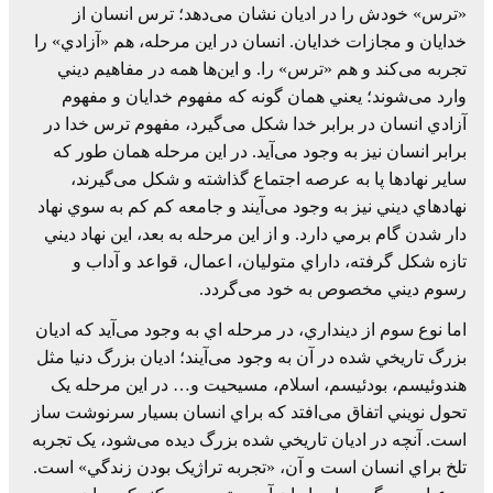
«ترس» خودش را در اديان نشان می‌دهد؛ ترس انسان از
خدايان و مجازات خدايان. انسان در اين مرحله، هم «آزادي» را
تجربه می‌کند و هم «ترس» را. و اين‌ها همه در مفاهيم ديني
وارد می‌شوند؛ يعني همان گونه که مفهوم خدايان و مفهوم
آزادي انسان در برابر خدا شکل می‌گيرد، مفهوم ترس خدا در
برابر انسان نيز به وجود می‌آيد. در اين مرحله همان طور که
ساير نهادها پا به عرصه اجتماع گذاشته و شکل می‌گيرند،
نهادهاي ديني نيز به وجود می‌آيند و جامعه کم کم به سوي نهاد
دار شدن گام برمي دارد. و از اين مرحله به بعد، اين نهاد ديني
تازه شکل گرفته، داراي متوليان، اعمال، قواعد و آداب و
رسوم ديني مخصوص به خود می‌گردد.
اما نوع سوم از دينداري، در مرحله اي به وجود می‌آيد که اديان
بزرگ تاريخي شده در آن به وجود می‌آيند؛ اديان بزرگ دنيا مثل
هندوئيسم، بودئيسم، اسلام، مسيحيت و… در اين مرحله يک
تحول نويني اتفاق می‌افتد که براي انسان بسيار سرنوشت ساز
است. آنچه در اديان تاريخي شده بزرگ ديده می‌شود، يک تجربه
تلخ براي انسان است و آن، «تجربه تراژيک بودن زندگي» است.