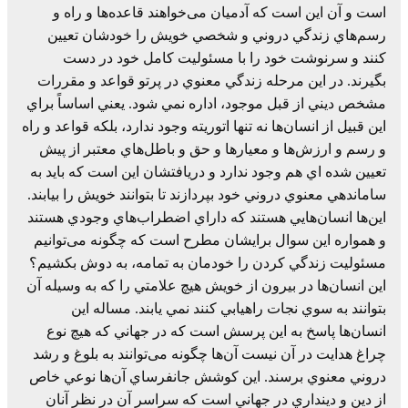
است و آن اين است که آدميان می‌خواهند قاعده‌ها و راه و
رسم‌هاي زندگي دروني و شخصي خويش را خودشان تعيين
کنند و سرنوشت خود را با مسئوليت کامل خود در دست
بگيرند. در اين مرحله زندگي معنوي در پرتو قواعد و مقررات
مشخص ديني از قبل موجود، اداره نمي شود. يعني اساساً براي
اين قبيل از انسان‌ها نه تنها اتوريته وجود ندارد، بلکه قواعد و راه
و رسم و ارزش‌ها و معيارها و حق و باطل‌هاي معتبر از پيش
تعيين شده اي هم وجود ندارد و دريافتشان اين است که بايد به
ساماندهي معنوي دروني خود بپردازند تا بتوانند خويش را بيابند.
اين‌ها انسان‌هايي هستند که داراي اضطراب‌هاي وجودي هستند
و همواره اين سوال برايشان مطرح است که چگونه می‌توانيم
مسئوليت زندگي کردن را خودمان به تمامه، به دوش بکشيم؟
اين انسان‌ها در بيرون از خويش هيچ علامتي را که به وسيله آن
بتوانند به سوي نجات راهيابي کنند نمي يابند. مساله اين
انسان‌ها پاسخ به اين پرسش است که در جهاني که هيچ نوع
چراغ هدايت در آن نيست آن‌ها چگونه می‌توانند به بلوغ و رشد
دروني معنوي برسند. اين کوشش جانفرساي آن‌ها نوعي خاص
از دين و دينداري در جهاني است که سراسر آن در نظر آنان