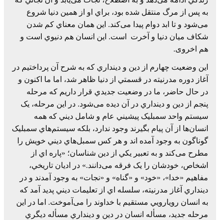
به پس از مرگ منتقل شده بود، براي او از همين دنيا شروع
می‌شود و تا ابد دوام پيدا می‌کند. اين همان معناي کم شدن
شکاف ميان دنيا و آخرت است. اين انسان هم دنيوي است و
هم اخروی.
اين وضعيت چهارم از دين و دينداري که به شرح آن پرداختيم در
آغاز دوره مدرنيته در قسمتي از دنيا ظاهر شد، اما ما اکنون و
در حال حاضر، ما در وضعيت جديدي قرار داريم که مرحله
پنجم از دين و دينداري در آن ديده می‌شود. در اين مرحله، يک
سيستم واحد سمبليک پيشيني عام و شامل ديني که همه
انسان‌ها از آن پيام بگيرند وجود ندارد، بلکه سيستم‌هاي سمبليک
گوناگون به وجود آمده اند و هر کس سمبل‌هاي ديني خويش را
مطرح می‌کند و به تعبير يکي از دين شناسان؛ «پاره اي از
اشخاص، خودشان را يک فرقه می‌دانند.» در اديان تاريخي،
مفاهيم «خدا»، «خود» و «گناه» و «نجات» به وجود آمدند و در
دينداري آغاز مدرنيته، سلسله اي از تعليمات ديني پديد آمد که
به انسان رويارويي مستقيم با خداوند را می‌آموخت. اما در اين
مرحله جديد، مسأله انسان در دين و دينداري مسأله ديگري