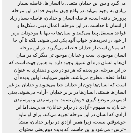
می‌گيرد و بين اين خدايان متعدد، با انسان‌ها، فاصله بسيار
زيادي به وجود می‌آيد. در واقع چون مفهوم خدا در اين مرحله
پرورش يافته است، فاصله انسان و خدايان، فاصله بسيار زياد
از انسان تا خداست. در اين مرحله، اعمال ديني، شکل‌ها و
قواعد مستقل پيدا می‌کنند و انسان‌ها نه تنها با موجودات برتر
از خود در تجربه‌هاي خواب آلود يکي نمي شوند، بلکه تا آن جا
که ممکن است از خدايان فاصله می‌گيرند. در اين مرحله،
انسان موجودي است و خدايان موجوداتي ديگر که در ميان
آن‌ها و انسان دره اي عميق وجود دارد. به همين جهت است که
در اين مرحله، دو پديده که هر دو در دين و دينداري به عنوان
نقاط عطف مطرح می‌باشند، ظهور می‌يابند. اولين پديده آن
است که انسان‌ها چون از خدايان جدا می‌شوند و خدايان نيز غير
انسان‌ها هستند، انسان‌ها در برابر خدايان «آزاد» می‌شوند. يعني
آدمي در موضع گيري خويش نسبت به پرستيدن و نپرستيدن
خدايان، به مفهوم «آزادي در برابر خدايان» می‌رسد. اما اين
آزادي که انسان در اين مرحله تجربه می‌کند، براي او مايه
خوشوقتي نيست، زيرا همين آزادي در برابر خدايان، منشأ
«ترس» می‌شود و اين جاست که پديده دوم يعني محتواي