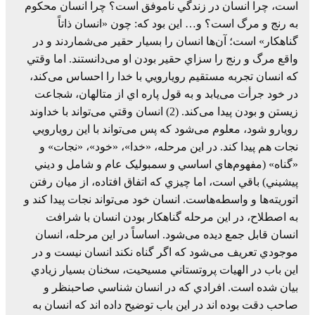
است، چرا انسان در زندگي ناموفق است؟ چرا انسان محکوم
به رنج و مرگ است؟ و… اين بود که: چون «انسان ذاتاً
گناهکار» است؛ آن‌ها انسان را بسيار حقير می‌شماردند و در
واقع مرگ و رنج را سزاي حقير بودن او می‌دانستند. اما وقتي
که انسان تجربه مستقيم رويارويي با خدا را احساس می‌کند،
در خود جرأت می‌يابد و به قول پاره اي از متالهان، شجاعت
زيستن و بودن پيدا می‌کند. (2) انسان وقتي می‌تواند با خداوند
رويارو شود، معلوم می‌شود که پس می‌تواند با اين رويارويي
نجات هم پيدا کند. در اين مرحله، «خدا»، «خود»، «نجات» و
«گناه» (مفهوم‌هاي اساسي و سمبوليک عام و شامل و ديني
پيشيني) باقي است، اما چيزي که اتفاق افتاده، از ميان رفتن
اتوريته‌ها و واسطه‌هاست. انسان خود می‌تواند نجات پيدا کند و
به اصطلاح، در اين مرحله گناهکار بودن انسان با شرافت
انسان قابل جمع ديده می‌شود. اساساً در اين مرحله، انسان
موجودي تعريف می‌شود که اگر گناه نکند انسان نيست و در
اين باب در الهيات پروتستاني مسيحيت، سخنان بسيار زيادي
بيان شده است. افرادي که در انسان شناسي صاحبنظر و
صاحب دقت بوده اند در اين باب توضيح داده اند که انسان به