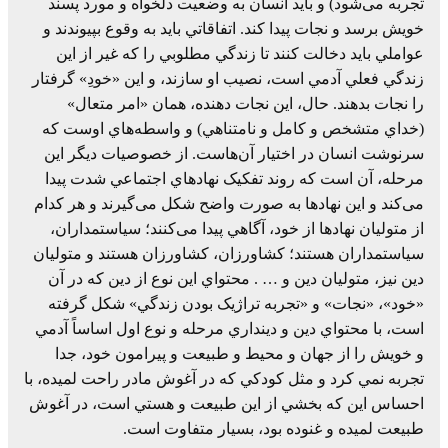
تجربه می‌شود) و بايد انسان به وضعيت دلخواه و مورد پسند
خويش برسد و نجات پيدا کند. اتفاقاتي بايد به وقوع بپيوندند و
عواملي بايد دخالت کنند تا زندگي مطلوبي را که غير از اين
زندگي فعلي آدمي است، نصيب او سازند، و اين «خودِ» گرفتار
را نجات بدهند. حال، اين نجات دهنده، همان «امر متعال»
(خداي متشخص و کامل و نامتناهي) و واسطه‌هاي اوست که
سرنوشت انسان در اختيار آن‌هاست. از خصوصيات ديگر اين
مرحله، آن است که روند تفکيک نهادهاي اجتماعي شدت پيدا
می‌کند و اين نهادها به صورت واضح شکل می‌گيرند و هر کدام
از متوليان نهادها از خود، آگاهي پيدا می‌کنند؛ سياستمداران،
سياستمداران هستند؛ کشاورزان، کشاورزان هستند و متوليان
دين نيز، متوليان دين و … . محتواي اين نوع از دين که در آن
«خود»، «نجات» و «تجربه تراژيک بودن زندگي» شکل گرفته
است، با محتواي دين و دينداري مرحله و نوع اول اساساً آدمي
و خويش را از جهان و محيط و طبيعت و پيرامون خود، جدا
تجربه نمي کرد و مثل کودکي که در آغوش مادر راحت لميده، با
احساس اين که بخشي از اين طبيعت و هستي است، در آغوش
طبيعت لميده و غنوده بود، بسيار متفاوت است.