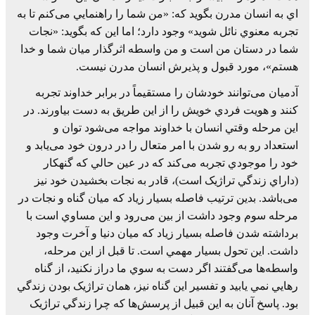
اي به انسان مدرن بگويد که: «من شما را راهنمايي می‌کنم تا به
تجربه معنوي نائل شويد» وجود دارد؛ اما اين که بگويد: «نجات
شما در دستان من است و من واسطه اثرگذار ميان شما و خدا
هستم»، مورد قبول و پذيرش انسان مدرن نيست.
آدميان می‌توانند خودشان را مستقيماً در برابر خداوند تجربه
کنند و هويت فردي خويش را از اين طريق به دست بياورند. در
اين مرحله وقتي انسان با خداوند مواجه می‌شود توان و
استعداد رو به رو شدن با امر متعال را در درون خود می‌يابد و
خود را موجودي تجربه می‌کند که در عين حالي که گنهکار
(داراي زندگي تراژيک است)، قادر به نجات بخشيدن خود نيز
می‌باشد. بدين ترتيب فاصله بسيار زياد که ميان گناه و نجات در
مرحله سوم وجود داشت از بين می‌رود و اين مساوي است با
برداشته شدن فاصله بسيار زياد که ميان دنيا و آخرت وجود
داشت. اين تحول بسيار مهمي است. تا قبل از اين مرحله،
واسطه‌ها می‌گفتند اگر دست به سوي ما دراز نکنيد، از گناه
رهايي نمي يابيد و تفسير اين گناه نيز، همان تراژيک بودن زندگي
بود. پاسخ آنان به اين قبيل از پرسش‌ها که چرا زندگي تراژيک