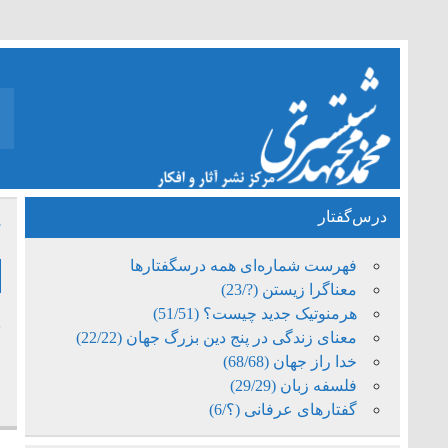
درس‌گفتار
ت
فهرست شماره‌ای همه درسگفتارها
معناگرا زیستن (?/23)
هرمنوتیک جدید چیست؟ (51/51)
معنای زندگی در پنج دین بزرگ جهان (22/22)
م
خدا راز جهان (68/68)
فلسفه زبان (29/29)
گفتارهای عرفانی (؟/6)