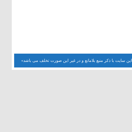
این سایت با ذکر منبع بلامانع و در غیر این صورت تخلف می باشد»