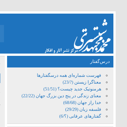
درس‌گفتار
ت
فهرست شماره‌ای همه درسگفتارها
معناگرا زیستن (?/23)
هرمنوتیک جدید چیست؟ (51/51)
ش
معنای زندگی در پنج دین بزرگ جهان (22/22)
م
خدا راز جهان (68/68)
ک
فلسفه زبان (29/29)
و
گفتارهای عرفانی (؟/6)
ر