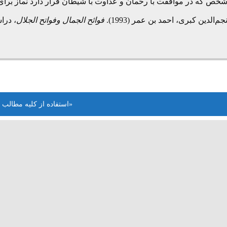
خص که در موافقت با رحمان و عداوت با شیطان قرار دارد نماز برای ا
جم‌الدین کبری، احمد بن عمر (1993).
فوائح الجمال وفواتح الجلال
، درا
«استفاده از کلیه مطالب 