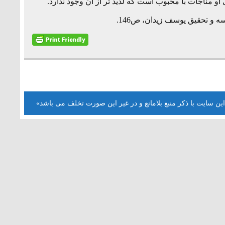
و مناجات با محبوب است که لذید تر از آن وجود ندارد.
سه و تحقیق یوسف زیدان، ص146.
این سایت با ذکر منبع بلامانع و در غیر این صورت تخلف می باشد»