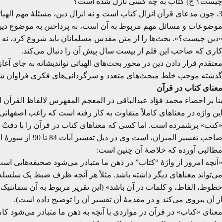
یست؟ ج) کتاب به چه کسی نازل شده است؟
3. چون مدعای قرآن انزال کتاب است و نه انزال دین، مسئلۀ مهم الهیا
وضوعات و مسائل مهم مربوط به آن است، نه پرداختن به موضوع دی
دین چیست؟». بحث‌ها را از متن مقدس مسلمانان باید شروع کرد، نه ا
اری که صاحب این قلم از بیست سال پیش آن را دنبال می‌کند.
عتقدم قرار دادن دین در محور بحث‌های الهیاتی نواندیشانه به جای آ
ذشته موجب خلط مبحث‌های متعدد و سرگردانی‌های فکری فراوان شده
عنای کتاب در قرآن
ین واژه در معناهای کاملاً متفاوت به کار رفته است که راغب اصفهانی پ
کتب» برشمرده است. اما کسی که معناهای کتاب در قرآن را با دقتْ ا
صاحب تفسیر المیزان
طالبی آورده که خلاصۀ آن چنین است:
آنچه امروز از واژۀ “کتاب” در ذهن ما متبادر می‌شود صحیفه‌هایی است
ی‌تواند معناهای دیگر داشته باشد. مثلاً هر آنچه ظرف ضبط یک سلسله
طوط، الفاظ، و کلمات در آن باشد» (این تقریر مربوط به آن سمانتی
ز آن پیروی می‌کند و در مقدمۀ آن تفسیر آن را توضیح داده است).
عنای «کتاب» در قرآن در مواردی با آنچه به ذهن ما متبادر می‌شود کام