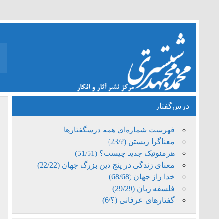
درس‌گفتار
خ
فهرست شماره‌ای همه درسگفتارها
معناگرا زیستن (?/23)
هرمنوتیک جدید چیست؟ (51/51)
معنای زندگی در پنج دین بزرگ جهان (22/22)
خدا راز جهان (68/68)
«
فلسفه زبان (29/29)
ک
گفتارهای عرفانی (؟/6)