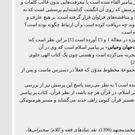
پیامبر القاء شده است یا معرفت‌هایی بدون قالب کلمات و
ن پرسش که روی آن انگشت گذاشته‌ایم پرسشی است که نه
 و مناقشه‌های فراوان قرار گرفته است. بر هیچ عارف و
وند چه دریافت کرده است و آن ارتباط چگونه بوده است؟
ه است.
2. صاحب این قلم بر مبنای آنچه در مقالات «قرائت نبوی از جهان» به ویژه در مقالۀ 1 و 15 آورده است [1] بر این نظر است که:
جهان وحیانی
» بر پیامبر اسلام است که وی در آن
د) تجربه می‌کرده است و هستی چون یک کتاب الهی جلوی
ین مجموعۀ مخطوط مدوّن که فعلاً در دسترس ماست و پس از
شده است؟ به نظر می‌رسد پاسخ این پرسش نیز از بررسی
اسلام، در قرآن هر چه باشد، از نظر قرآن، کتاب بر پیامبر
 تفسیر قرآن کنونی راهی جدید می‌گشاید و مسیر هرمنوتیکی
نقد بنیادهای فقه و کلام؛ سخنرانی‌ها،