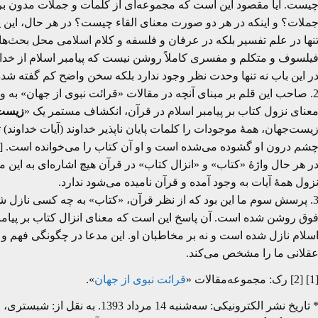
یست. آیا مقصود این است که مجموعه‌ای از کلمات و جملات مدون بر 
ملات؟ و اینکه در هر دو صورت معنای القاء چیست؟ در هر حال، ای
نها در علم تفسیر بلکه در عرفان و فلسفه و کلام اسلامی محل بحث‌ها
یلسوف و متکلم و مفسری کاملاً روشن نیست که پیامبر اسلام از خدا
ر این باب نه تنها وحدت نظر وجود ندارد بلکه سخن واضح کم گفته شد
عنای نزول کتاب بر پیامبر اسلام در قرآن، انکشاف مستمر یک «
زیست‌
یست‌جهان، همۀ موجودات را کلمات پایان ناپذیر خداوند (آیات خداون
شم درون او گشوده می‌شده است و او آن کتاب را می‌خوانده است. [2]
ر هر حال واژۀ «کتاب» و «انزال کتاب» در قرآن هیچ اشاره‌ای به ا
زول همۀ آیات به وجود آمده و قرآن نامیده می‌شود ندارد.
3. پرسش سوم ما این بود که از نظر قرآن، «کتاب» به چه کسی نازل 
وق روشن شده است. آن پاسخ این است که معنای انزال کتاب بر پیامبر 
سلام نازل شده است و نه بر مخاطبان او. این مدعا در چگونگی فهم و
قلانی ما را مشخص می‌کند.
رک: مجموعه‌مقالات «
قرائت نبوی از جهان
».
 تاریخ نشر الکترونیکی: سه‌شنبه 14 مرداد 1393. به نقل از: شبستری، محمدمجتهد (1396).