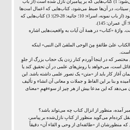
برای غیر از ملفوظات و مخطوطات به کار رفته به سه دسته تقسیم می‌شود: 1) کتاب‌هایی که بر پیامبران نازل شده است (از باب
 از حسنات و سیئات، در آن‌ها ضبط می‌شود، کتاب‌هایی که اعمال امت‌ها
در آن‌ها ضبط می‌شود، کتابی که اعمال همۀ انسان‌ها در آن ضبط می‌شود (از باب نمونه، اسراء: 10؛ جاثیه: 28-29)؛ 3) کتاب‌هایی که
ت. واژۀ «کتاب» در همۀ آن آیات به واقعیت‌هایی اشاره
لکتاب علیٰ طائفةٍ مِنَ الوحی الملقیٰ الیٰ النبی» اینکه
 است.
مختصر که در اینجا آوردم کنار زدن یک حجاب بزرگ از جلوِ
ل است، می‌خواهد با روش‌های علمی در آن تحقیق کند یا
ن آغاز کار باید از «متن» یک تصور علمی داشته باشد. این
یده و بنا بر این الفاظ و جملات و معانی آن انشاء و تألیف
می‌دهد که این مدعا بیش از هر چیز از سوءفهمِ «معنای
ر آمده، منظور از انزال کتاب چه می‌تواند باشد؟
ل کرده‌ام می‌گوید منظور از کتابِ نازل‌شده بر پیامبر،
که منظورشان از «طائفه‌ای از وحی و القاء آن» دقیقاً