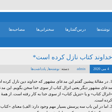
نوشته‌ها
درس‌گفتارها
سخنرانی‌ها
مصاحبه‌ها
داوند کتاب نازل کرده است*
4 می 2020
admin
دسته:
نوشته‌ها
,
یادداشت‌ها
1. در مقالۀ پیشین گفتم این مدعای مشهور که خداوند دین نازل کرده ا
انزال کتاب» و یا «تنزیل کتاب» از سوی خدا به کار رفته است. از همۀ
رده است.
2. اما در این باب سه پرسش بسیار مهم وجود دارد: الف) معنای «کت