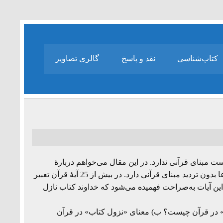
کتاب‌شناسی
نقد و پاسخ
گالری تصاویر
ست مبنای قرآنی ندارد. در این مقال می‌خواهم دربارۀ
مدعای مشهور دیگر یعنی انزال کتاب از سوی خدا سخن بگویم. این مدعا بدون تردید مبنای قرآنی دارد. در بیش از 25 آیۀ قرآن تعبیر
 این آیات به‌صراحت فهمیده می‌شود که خداوند کتاب نازل
اب» در قرآن چیست؟ ب) معنای «نزول کتاب» در قرآن