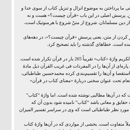
تی ما پرداختن به موضوع انزال و تنزیل کتاب از سوی خدا و
ن. پرسش اصلی در این باب «قرآن چیست؟» هست و نه
ز دین مسلمانان. شروع از متنْ شروع با هرمنوتیک است،
غاز کردن از متن، یعنی پرسشِ «قرآن چیست؟»، در دهه‌های
 است. خطاهای گذشته را باید تصحیح کرد.
بنا بر احصاء محمد فؤاد عبدالباقی در المعجم المفهرس لالفاظ القرآن الکریم واژۀ «کتاب» تقریباً 265 بار در قرآن تکرار شده است.
اره‌ای از آن‌ها را در المفردات فی غریب القرآن ذیل مادۀ
ستقصا و آن‌ها را تقسیم‌بندی کرده محمدحسین طباطبائی،
، است وی در ذیل تفسیر آیات 84 تا 90 از سورۀ انعام تحت عنوان سخنی دربارۀ «معنای کتاب در قرآن»
 که در آن‌ها مطالبی نوشته شده است. اما واژۀ “کتاب”
 حقایق و معانی باشد “کتاب” نامیده شود بدون آن که
ک مورد نظر طباطبائی است که وی در سراسر تفسیر المیزان
لاً متفاوت است. بخشی از مواردی که در آن‌ها واژۀ کتاب