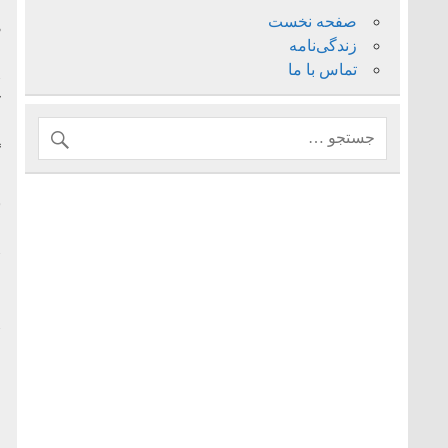
چ
صفحه نخست
زندگی‌نامه
م
تماس با ما
«
ک
م
گ
م
ا
«
م
«
م
خ
ا
م