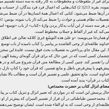
نمونه، بقره: 213)؛ 2) کتاب‌هایی که اعمال فرد فرد بندگان،
فصیلات نظام هستی و حوادث را ضبط می‌کند (از باب نمونه، یونس: 61؛ آل عمران: 145).
ر هر سه دسته از این آیات به‌کار بردن واژۀ «کتاب» از باب «توسع» اس
ی‌کند که غیر از الفاظ و جملاتِ مخطوط است.
و همان‌جا می‌نویسد: «و علیٰ هذه التوسُعِ جَریٰ کلامُه تعالیٰ فی اطلاق ا
داوند طائفه‌ای از وحی القاشده بر پیامبر را کتاب نامیده از باب توسع
3. این مقال جای پرداختن به تفصیلات بحث فوق نیست. فایدۀ این سخن 
شمان کسی است که در عین حال که برای قرآن گونه‌ای ریشۀ الهی قائ
ن را تفسیر کند. چنین کسی از مطالعۀ متن قرآن شروع می‌کند و در هما
یش‌فهم یا پیش‌فرض باطل و مانع تفسیر، که قرآن خود را کتابِ نازل نام
داوند است، مانع تحقیق علمی و تفسیر قرآن است و مطالب بالا نشان 
تاب در قرآن» پدید آمده است.
عنای انزال کتاب بر حضرت محمد(ص)
ال پرسش این است که در مواردی که تعبیر انزال و تنزیل کتاب بر پیامب
1. محمدحسین طباطبائی در آن فراز از تفسیر المیزان که پیش‌تر از او نق
ایفه‌ای از وحی است که به او القاء شده است. ایشان توضیح نمی‌دهند 