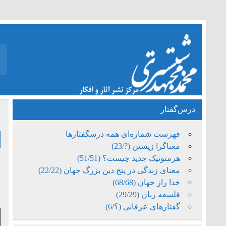
درس‌گفتار
خ
فهرست شماره‌ای همه درسگفتارها
معناگرا زیستن (?/23)
هرمنوتیک جدید چیست؟ (51/51)
ب
معنای زندگی در پنج دین بزرگ جهان (22/22)
و
خدا راز جهان (68/68)
فلسفه زبان (29/29)
ف
گفتارهای عرفانی (؟/6)
پ