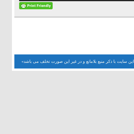
افزایش
یا
کاهش
صدا
از
کلیدهای
بالا
و
پایین
این سایت با ذکر منبع بلامانع و در غیر این صورت تخلف می باشد»
استفاده
کنید.