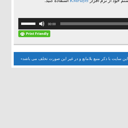
تم خود از نرم افزار
KMPlayer
استفاده کنید.
برای
00:00
افزایش
یا
کاهش
صدا
از
این سایت با ذکر منبع بلامانع و در غیر این صورت تخلف می باشد»
کلیدهای
بالا
و
پایین
استفاده
کنید.