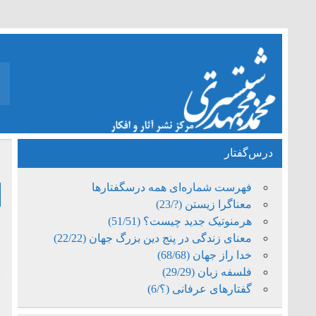
درس‌گفتار
خ
فهرست شماره‌ای همه درسگفتارها
معناگرا زیستن (?/23)
هرمنوتیک جدید چیست؟ (51/51)
معنای زندگی در پنج دین بزرگ جهان (22/22)
م
خدا راز جهان (68/68)
فلسفه زبان (29/29)
ب
گفتارهای عرفانی (؟/6)
م