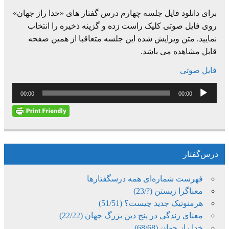
برای دانلود فایل جلسه چهارم درس گفتار های «خدا راز جهان»
روی فایل صوتی کلیک راست زده و گزینه ذخیره را انتخاب
نمایید. متن ویرایش شده این جلسه متعاقبا از همین صفحه
قابل مشاهده می باشد.
فایل صوتی
پخش‌کننده
00:00
00:00
صوت
درس‌گفتار
فهرست شماره‌ای همه درسگفتارها
معناگرا زیستن (?/23)
هرمنوتیک جدید چیست؟ (51/51)
معنای زندگی در پنج دین بزرگ جهان (22/22)
خدا راز جهان (68/68)