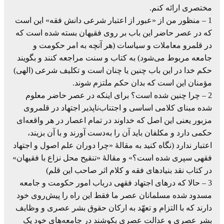
مختصری ارائه کنم.
1 – منظور من از «عبور از اعتبار شرعی دانش فقه» این است
که در عصر حاضر این باب بر روی فقیهان بسته شده است که
در قلمرو معاملات و سیاسات (هر آنچه به امر حکومت و
جامعه مربوط می‌شود) به کتاب و سنت مراجعه کنند و بگویند
حکم خدا در این باب چنین یا چنان است و تکلیف شرعی (الهی)
مؤمنان این است که بدان حکم ملتزم شوند.
2 – چرا چنین شده است؟ برای اینکه در عصر حاضر معلوم
شده مبنای کلامی اساسی و اجتناب‌ناپذیر اجتهاد در قلمروی
مزبور یعنی این اصل که خداوند در تمام اعصار در هر واقعه‌ای
حکمی دارد و مکلفان باید آن را به‌دست آورند و با آن بزیند،
اعتبار ندارد (نگاه کنید به مقالۀ «چرا دوران علم اصول و اجتهاد
فقهی سپری شده است؟» و مقالۀ «تنقیح محل نزاع با فقیهان»
در کتاب نقد بنیادهای فقه و کلام اثر صاحب این قلم)
3 – حالا که درهای اجتهاد فقهی درباب امور حکومت و جامعه
مسدود شده مسلمانان عصر ما فقط این راه را پیش‌روی خود
دارند که با التزام و تعهّد به ارکان حقوق بشر عصری و وظایف
بشر عصری و عدالت عصری بکوشند در جامعه‌های خود یک