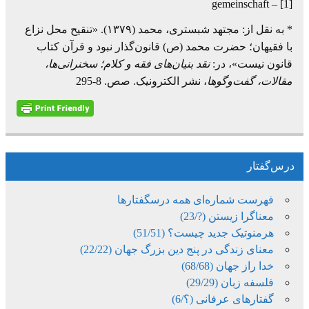
[1] – gemeinschaft
* به نقل از: مجتهد شبستری، محمد (۱۳۷۹). «تنقیح محل نزاع
با فقیهان؛ حضرت محمد (ص) قانون‌گذار نبود و قرآن کتاب
قانون نیست»، در:
نقد بنیان‌های فقه و کلام؛ سخنرانی‌ها،
مقالات، گفت‌وگوها
، نشر الکترونیک. صص. 8-295
درس‌گفتار
فهرست شماره‌ای همه درسگفتارها
معناگرا زیستن (?/23)
هرمنوتیک جدید چیست؟ (51/51)
معنای زندگی در پنج دین بزرگ جهان (22/22)
خدا راز جهان (68/68)
فلسفه زبان (29/29)
گفتارهای عرفانی (؟/6)