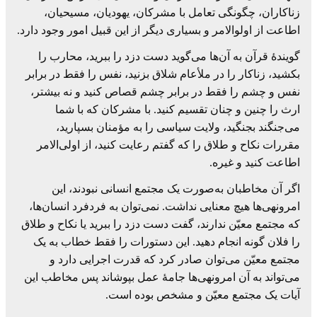
زناکاران، چگونگی تعامل با مشرکان، یهودیان، مسیحیان،
‏اطاعت از اولوالامر و بسیاری دیگر از این قبیل امور وجود دارد.‏
گویندۀ قرآن به آن‌ها می‌گوید دست دزد را ببرید، محارب را
بکشید، زناکار را در ملأعام ‏شلاق بزنید، نفس را فقط در برابر
نفس و چشم را فقط در برابر چشم قصاص کنید و نه ‏بیشتر،
ارث را چنین و چنان تقسیم کنید. با مشرکان که با شما
می‌جنگند بجنگید، ولایت ‏سیاسی را به مؤمنان بسپارید،
مقررات نکاح و طلاق را که گفتم رعایت کنید، از اولی‌الامر
‏اطاعت کنید و غیره.‏
اگر آن مخاطبان به‌صورت یک مجتمع انسانی نبودند، این
امرونهی‌ها هیچ معنایی نداشت. ‏نمی‌توان به فردفرد انسان‌ها،
که مجتمع معیّن ندارند، گفت دست دزد را ببرید یا نکاح و طلاق
‏را فلان گونه انجام دهید. این دستورات را فقط خطاب به یک
مجتمع معیّن می‌توان صادر کرد ‏که قدرت اجرایی دارد و
می‌تواند به آن امرونهی‌ها جامۀ عمل بپوشاند پس مخاطب این
‏آیات یک مجتمع معیّن و مشخص بوده است.‏