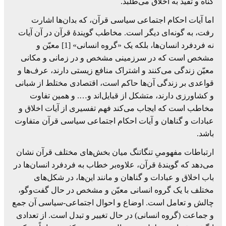
گناه و تقید به اخلاق می‌طلبد.‏
‏اما آیات احکام اجتماعی سیاسی قرآن، که بدان‌ها اشارت
رفت، به گونه‌ای دیگر است. ‏مخاطب گویندۀ قرآن در آن آیات
نه فردفرد انسان‌ها، بلکه یک «گروه انسانی» [1] معیّن و
مشخص است که در سرزمینی مشخص و در زمانی و مکانی
‏معیّن زندگی می‌کنند و اشتراک منافع زیستی دارند، عرف‌ها و
قواعدی بر زندگی آن‌ها حاکم ‏است، اقتصادی مختلط از شبانی
و کشا‌ورزی دارند، متشکل از قبایل‌اند و…. و همین تفاوت
‏مخاطب است که ایجاب می‌کند فهم تفسیری از آیات اخلاق و
عبادات و گناهان و آیات ‏احکام اجتماعی سیاسی قرآن متفاوت
باشد.‏
‏‏ارتباطات مفهومیِ تنگاتنگ میان بخش‌های مختلف قرآن نشان
می‌دهد که گویندۀ قرآن، ‏علاوه‌بر خطاب به فردفرد انسان‌ها در
باب اخلاق و عبادات و گناهان و مانند این‌ها، در ‏شکل‌های
مختلف با یک گروه انسانی معیّن و مشخص در حال ‏گفت‌وگو،
چالش و تعامل است. اوضاع و احوال اجتماعی-سیاسی آن جمع
و جماعت (گروه ‏انسانی) در حال تغییر و تبدل است. از تعدادی