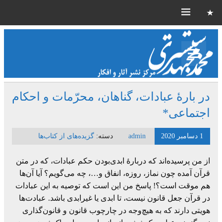
در بارۀ عبادات، گناهان، محرّمات و احکام
اجتماعی*
1 دسامبر 2020
admin
دسته:
گزیده‌های از کتاب‌ها
از من پرسیده‌اند که دربارۀ ابدی‌بودن حکم عبادات، که در متن
قرآن آمده چون نماز، روزه، ‏انفاق و…، چه می‌گویم؟ آیا آن‌ها
هم موقت است؟! پاسخ من این است که توصیه به این ‏عبادات
در قرآن جعل قانون نیست، تا ابدی یا غیرابدی باشد. عبادت‌ها
هویتی دارند که به هیچ‌وجه در چارچوب قانون و قانون‌گذاری