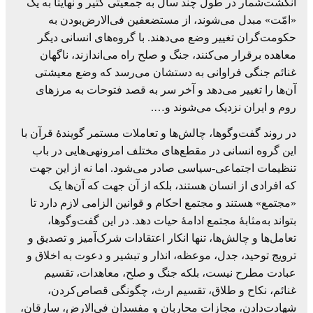
انگشت‌شمار در طول چند سال به جمعیتی ‏کثیر و نهایتاً به یک
«امّت» مبدل می‌شوند، از مستضعفین فی‌الارض‌بودن به
حکومت‌گران ‏تغییر وضع می‌دهند. با گروه‌های انسانی دیگر
معاهده برقرار می‌کنند، جنگ و صلح راه ‏می‌اندازند، ناگهان
غنائم جنگی فراوانی به دستشان می‌رسد که وضع معیشتی
آن‌ها را تغییر ‏می‌دهد و آخر سر به قصد فتوحات به مرزهای
روم و ایران نزدیک می‌شوند و….‏
در روند گفت‌وگوها، چالش‌ها و تعاملات مستمر گویندۀ قرآن با
این گروه انسانی در مقطع‌های ‏مختلف امرونهی‌هایی در باب
تنظیمات اجتماعی-سیاسی صادر می‌شود. اما نه از این جهت
‏که افرادی از انسان هستند، بلکه از آن جهت که آن‌ها یک
«مجتمع» هستند و مجتمع احکام و ‏قوانین الزامی لازم دارد تا
بتواند به‌مثابۀ مجتمع ادامۀ حیات دهد. در این گفت‌وگو‌ها،
تعامل‌ها و ‏چالش‌ها، تنها انکار اعتقادات شرک‌آمیز و تصدیق و
ترویج توحید، جدل، موعظه، انذار و ‏تبشیر و دعوت به اخلاق و
عبادت مطرح نیست، بلکه جنگ و صلح، معاهدات، تقسیم
‏غنائم، نکاح و طلاق، تقسیم ارث، چگونگی قصاص‌کردن،
شهادت‌دادن، مجازات محاربان ‏و مفسدان فی‌الارض، سارقان،