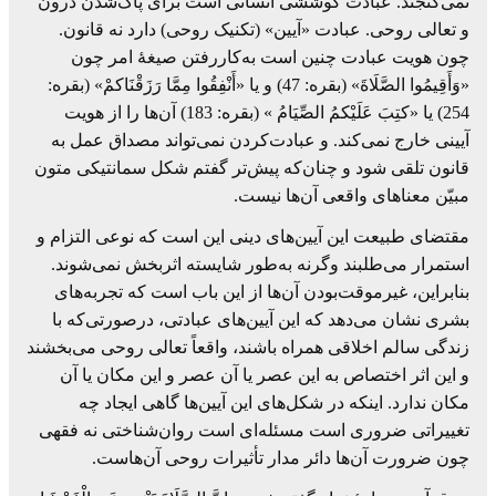
نمی‌گنجند. عبادت کوششی انسانی است برای ‏پاک‌شدن درون
و تعالی روحی. عبادت «آیین» (تکنیک روحی) دارد نه قانون.
چون هویت ‏عبادت چنین است به‌کاررفتن صیغۀ امر چون
«وَأَقِيمُوا الصَّلَاةَ» (بقره: 47) و یا «أَنْفِقُوا ‏مِمَّا رَزَقْنَاکمْ» (بقره:
254) یا «کتِبَ عَلَيْکمُ الصِّيَامُ » (بقره: 183) آن‌ها را از هویت
‏آیینی خارج نمی‌کند. و عبادت‌کردن نمی‌تواند مصداق عمل به
قانون تلقی شود و چنان‌که ‏پیش‌تر گفتم شکل سمانتیکی متون
مبیّن معناهای واقعی آن‌ها نیست.‏
مقتضای طبیعت این آیین‌های دینی این است که نوعی التزام و
استمرار می‌طلبند وگرنه به‌‏طور شایسته اثربخش نمی‌شوند.
بنابراین، غیرموقت‌بودن آن‌ها از این باب است که ‏تجربه‌های
بشری نشان می‌دهد که این آیین‌های عبادتی، درصورتی‌که با
زندگی سالم اخلاقی ‏همراه باشند، واقعاً تعالی روحی می‌بخشند
و این اثر اختصاص به این عصر یا آن عصر و این ‏مکان یا آن
مکان ندارد. اینکه در شکل‌های این آیین‌ها گاهی ایجاد چه
تغییراتی ضروری ‏است مسئله‌ای است روان‌شناختی نه فقهی
چون ضرورت آن‌ها دائر مدار تأثیرات روحی آن‌هاست.‏