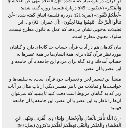
در قرآن، در بارۀ نماز گفته شده: «إِنَّ الصَّلَاةَ تَنْهَى عَنِ الْفَحْشَاءِ
وَالْمُنْکرِ» (عنکبوت: 45)؛ ‏دربارۀ فلسفۀ روزه گفته شده:
«لَعَلَّکمْ تَتَّقُونَ» (بقره: 21)؛ دربارۀ فلسفۀ انفاق گفته شده: «لَنْ
‏تَنَالُوا الْبِرَّ حَتَّى تُنْفِقُوا مِمَّا تُحِبُّونَ» (آل عمران: 92) و… این
تعلیلات به‌خوبی نشان ‏می‌دهد که عمل به قانون مطرح نیست،
سلوک معنوی مطرح است.‏
بیان گناهان هم در آیات قرآن حساب جداگانه‌ای دارد و گناهان
‏مورد نظر قرآن گناه برای همۀ انسان‌ها در همۀ عصر‌ها به
حساب آمده‌اند و نه گناه برای مردم ‏این جامعه یا آن جامعه و
این عصر یا آن عصر.‏
‏منشأ این تفسیر لحن و تعبیرات خود قرآن است، نه سلیقه‌ها و
خواست‌ها و ‏تمایلات من یا هر مفسر دیگر. از باب مثال در آیات
زیر که به گناهان مربوط است دقت کنید تا ببینید که نمی‌توان
آن‌ها را ناظر به این عصر یا آن عصر، این جامعه یا آن جامعه
‏فهمید:‏
‏- إِنَّ اللَّهَ يَأْمُرُ بِالْعَدْلِ وَالْإِحْسَانِ وَإِيتَاءِ ذِي الْقُرْبَى وَيَنْهَى عَنِ
الْفَحْشَاءِ وَالْمُنْکرِ وَالْبَغْيِ ‏يَعِظُکمْ لَعَلَّکمْ تَذَکرُونَ (نحل: 90)؛‏