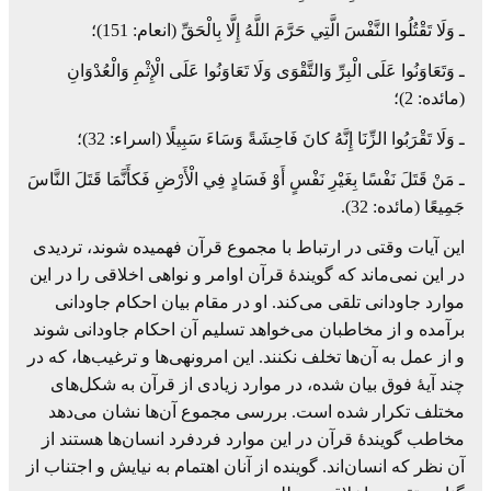
‏ـ وَلَا تَقْتُلُوا النَّفْسَ الَّتِي حَرَّمَ اللَّهُ إِلَّا بِالْحَقِّ (انعام: 151)؛‏
‏ـ وَتَعَاوَنُوا عَلَى الْبِرِّ وَالتَّقْوَى وَلَا تَعَاوَنُوا عَلَى الْإِثْمِ وَالْعُدْوَانِ
(مائده: 2)؛
‏ـ وَلَا تَقْرَبُوا الزِّنَا إِنَّهُ کانَ فَاحِشَةً وَسَاءَ سَبِيلًا (اسراء: 32)؛
‏ـ مَنْ قَتَلَ نَفْسًا بِغَيْرِ نَفْسٍ أَوْ فَسَادٍ فِي الْأَرْضِ فَکأَنَّمَا قَتَلَ النَّاسَ
جَمِيعًا (مائده: 32).
این آیات وقتی در ارتباط با مجموع قرآن فهمیده شوند، تردیدی
در این نمی‌ماند که گویندۀ ‏قرآن اوامر و نواهی اخلاقی را در این
موارد جاودانی تلقی می‌کند. او در مقام بیان احکام جاودانی
‏برآمده و از مخاطبان می‌خواهد تسلیم آن احکام جاودانی شوند
و از عمل به آن‌ها تخلف ‏نکنند. این امرونهی‌ها و ترغیب‌ها، که در
چند آیۀ فوق بیان شده، در موارد زیادی از قرآن به ‏شکل‌های
مختلف تکرار شده است. بررسی مجموع آن‌ها نشان می‌دهد
مخاطب گویندۀ قرآن ‏در این موارد فردفرد انسان‌ها هستند از
آن نظر که انسان‌اند. گوینده از آنان اهتمام به نیایش ‏و اجتناب از