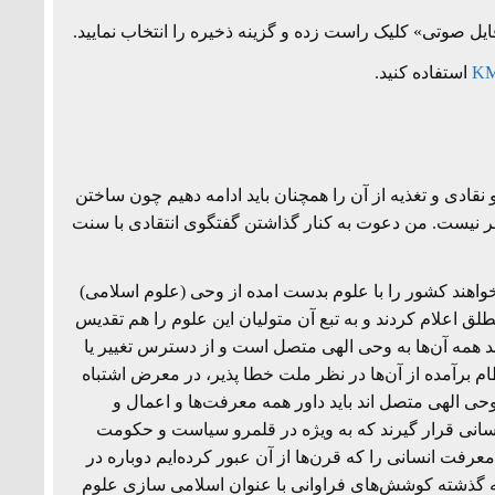
صدا
ل صوتی» کلیک راست زده و گزینه ذخیره را انتخاب نمایید.
از
کلیدهای
KM
استفاده کنید.
بالا
و
پایین
استفاده
نقادی و تغذیه از آن را همچنان باید ادامه دهیم چون ساختن
کنید.
میسر نیست. من دعوت به کنار گذاشتن گفتگوی انتقادی با سنت
عی شدند که می‌خواهند کشور را با علوم بدست امده از وحی (علوم اسلامی)
طلق اعلام کردند و به تبع آن متولیان این علوم را هم تقدیس
ند همه آن‌ها به وحی الهی متصل است و از دسترس تغییر یا
م برآمده از آن‌ها در نظر ملت خطا پذیر، در معرض اشتباه
 وحی الهی متصل اند باید داور همه معرفت‌ها و اعمال و
انسانی قرار گیرند که به ویژه در قلمرو سیاست و حکومت
عرفت انسانی را که قرن‌ها از آن عبور کرده‌ایم دوباره در
دهه گذشته کوشش‌های فراوانی با عنوان اسلامی سازی علوم