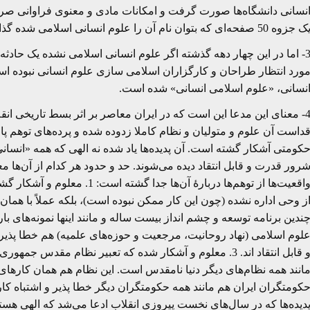
نسانی دانشگاه‌ها صورت گرفت و امکانات مادی و معنوی فراوانی صرف آ
جزوه 50 صفحه‌ای که بتوان نام آن را علوم انسانی اسلامی شده گذاشت تولید نشده است، چون این کار ممکن نبوده است.
3- اما در این چهار دهه گذشته اگر علوم انسانی اسلامی نشده یک حادثه 
ورد انتظار طراحان و کارگزاران اسلامی سازی علوم انسانی نبوده ا
نسانی، «علوم اسلامی انسانی» شده است.
4- معنای این مدعا این است که در ایران معاصر بر اثر بسط تاریخی ان
داست آن علوم و متولیان و نظام کاملا زدوده شده و پرده‌های توهم پا
کومتی آشکار گشته است. آن پدیده‌ها یاد شده نه الهی که همه «انسانی
رور قدرت و قابل انتقاد دیده می‌شوند. حد و حدود هر کدام از آن‌ها معلو
واقعیت‌ها از توهم‌ها دربارۀ آن‌
ز وحی اداره نشده (چون این کار ممکن نبوده است)، بلکه عملاً با همان
لوم اسلامی (نهاد روحانیت، مرجعیت و حوزه‌های علمیه) هم خطا پذیر
و قابل انتقاد اند. 3. معلوم و آشکار شده که تعبیر نظام مقد
انند همه نظام‌های دیگر دنیا نامقدس است. این نظام هم همان کارهای خو
کومتگران ایران هم مانند همه حکومتگران دیگر خطا پذیر و اشتباه کار و
دیده‌ها که در سال‌های نخست پیروزی انقلاب ادعا می‌شد که الهی هستند 