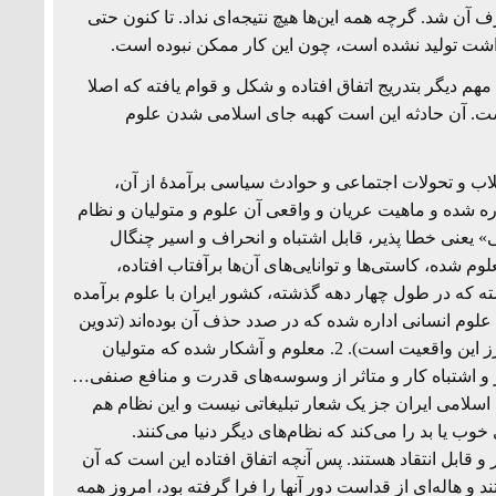
ن شد. گرچه همه این‌ها هیچ نتیجه‌ای نداد. تا کنون حتی
مهم دیگر بتدریج اتفاق افتاده و شکل و قوام یافته که اصلا
ست. آن حادثه این است کهبه جای اسلامی شدن علوم
قلاب و تحولات اجتماعی و حوادث سیاسی برآمدۀ از آن،
ره شده و ماهیت عریان و واقعی آن علوم و متولیان و نظام
» یعنی خطا پذیر، قابل اشتباه و انحراف و اسیر چنگال
م شده، کاستی‌ها و توانایی‌های آن‌ها برآفتاب افتاده،
ها جدا گشته است: 1. معلوم و آشکار گشته که در طول چهار دهه گذشته، کشور ایران با علوم برآمده
 علوم انسانی اداره شده که در صدد حذف آن بوده‌اند (تدوین
چندین برنامه توسعه و چشم انداز بیست ساله و مانند اینها نمونه‌های بارز این واقعیت است). 2. معلوم و آشکار شده که متولیان
 و اشتباه کار و متاثر از وسوسه‌های قدرت و منافع صنفی…
س جمهوری اسلامی ایران جز یک شعار تبلیغاتی نیست و این نظام هم
ب یا بد را می‌کند که نظام‌های دیگر دنیا می‌کنند.
 قابل انتقاد هستند. پس آنچه اتفاق افتاده این است که آن
و هاله‌ای از قداست دور آنها را فرا گرفته بود، امروز همه