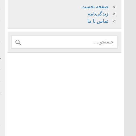
صفحه نخست
ب
زندگی‌نامه
ب
تماس با ما
چ
*
آ
د
ا
ک
ج
و
ر
ن
ا