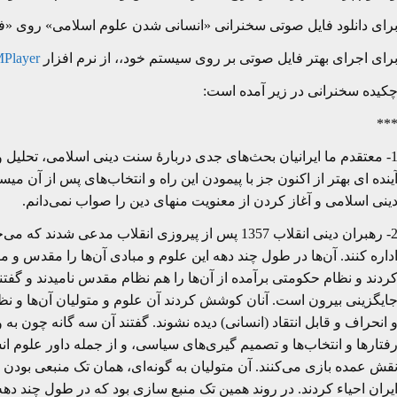
رای دانلود فایل صوتی سخنرانی «انسانی شدن علوم اسلامی» روی «فای
رای اجرای بهتر فایل صوتی بر روی سیستم خود،، از نرم افزار
Player
کیده سخنرانی در زیر آمده است:
**
1- معتقدم ما ایرانیان بحث‌های جدی دربارۀ سنت دینی اسلامی، تحلیل و 
ینده ای بهتر از اکنون جز با پیمودن این راه و انتخاب‌های پس از آن 
ینی اسلامی و آغاز کردن از معنویت منهای دین را صواب نمی‌دانم.
2- رهبران دینی انقلاب 1357 پس از پیروزی انقلاب مد
داره کنند. آن‌ها در طول چند دهه این علوم و مبادی آن‌ها را مقدس و م
ردند و نظام حکومتی برآمده از آن‌ها را هم نظام مقدس نامیدند و گفت
ایگزینی بیرون است. آنان کوشش کردند آن علوم و متولیان آن‌ها و نظا
 انحراف و قابل انتقاد (انسانی) دیده نشوند. گفتند آن سه گانه چون به
فتارها و انتخاب‌ها و تصمیم گیری‌های سیاسی، و از جمله داور علوم 
قش عمده بازی می‌کنند. آن متولیان به گونه‌ای، همان تک منبعی بودن م
یران احیاء کردند. در روند همین تک منبع سازی بود که در طول چند 