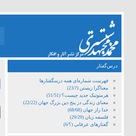
درس‌گفتار
ف
فهرست شماره‌ای همه درسگفتارها
معناگرا زیستن (?/23)
هرمنوتیک جدید چیست؟ (51/51)
ف
معنای زندگی در پنج دین بزرگ جهان (22/22)
پ
خدا راز جهان (68/68)
فلسفه زبان (29/29)
ص
گفتارهای عرفانی (؟/6)
ف
و