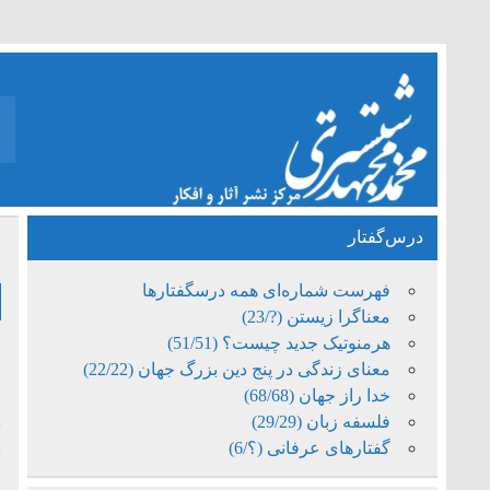
درس‌گفتار
ف
فهرست شماره‌ای همه درسگفتارها
معناگرا زیستن (?/23)
هرمنوتیک جدید چیست؟ (51/51)
معنای زندگی در پنج دین بزرگ جهان (22/22)
ص
خدا راز جهان (68/68)
فلسفه زبان (29/29)
ب
گفتارهای عرفانی (؟/6)
ن