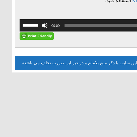
K
استفاده کنید.
برای
00:00
افزایش
یا
کاهش
صدا
از
این سایت با ذکر منبع بلامانع و در غیر این صورت تخلف می باشد»
کلیدهای
بالا
و
پایین
استفاده
کنید.