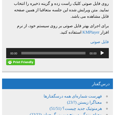
روی فایل صوتی کلیک راست زده و گزینه ذخیره را انتخاب
نمایید. متن ویرایش شده این جلسه متعاقبا از همین صفحه
قابل مشاهده می باشد.
برای اجرای بهتر فایل صوتی بر روی سیستم خود، از نرم
افزار
KMPlayer
استفاده کنید.
فایل صوتی
پخش‌کننده
00:00
00:00
صوت
درس‌گفتار
فهرست شماره‌ای همه درسگفتارها
معناگرا زیستن (?/23)
هرمنوتیک جدید چیست؟ (51/51)
معنای زندگی در پنج دین بزرگ جهان (22/22)