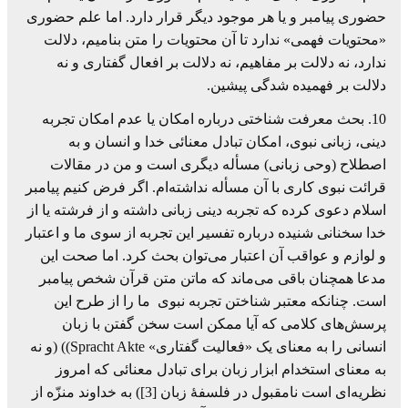
حضوری پیامبر و یا هر موجود دیگر قرار دارد. اما علم حضوری
«محتویات فهمی» ندارد تا آن محتویات را متن بنامیم، دلالت
ندارد، نه دلالت بر مفاهیم، نه دلالت بر افعال گفتاری و نه
دلالت بر فهمیده شدگی پیشین.
10. بحث معرفت شناختی درباره امکان یا عدم امکان تجربه
دینی، زبانی نبوی، امکان تبادل معنائی خدا و انسان و به
اصطلاح (وحی زبانی) مسأله دیگری است و من در مقالات
قرائت نبوی کاری با آن مسأله نداشته‌ام. اگر فرض کنیم پیامبر
اسلام دعوی کرده که تجربه دینی زبانی داشته و از فرشته یا از
خدا سخنانی شنیده درباره تفسیر این تجربه از سوی ما و اعتبار
و لوازم و عواقب آن اعتبار می‌توان بحث کرد. اما صحت این
مدعا همچنان باقی می‌ماند که ماتن متن قرآن شخص پیامبر
است. چنانکه معتبر شناختن تجربه نبوی ما را از طرح این
پرسش‌های کلامی که آیا ممکن است سخن گفتن با زبان
انسانی را به معنای یک «فعالیت گفتاری» Spracht Akte)) (و نه
به معنای استخدام ابزار زبان برای تبادل معنائی که امروز
نظریه‌ای است نامقبول در فلسفۀ زبان [3]) به خداوند منزّه از