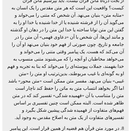
از بجث درباه ماتن قرآن نیست. باید بپرسیم ماتن قرآن
کیست؟ واقعیت این است که هر متن مقدس را یک انسان به
«مثابه متن» بنیان می‌نهد. آن شخص که متنی را می‌خواند و
می‌گوید آن را از فرشته شنیده یا از خدا شنیده یا خدا او را به
گفتن این متن توانا ساخته یا خدا این متن را در دهان او گذشته
و مانند این‌ها، آن شخص با آن «دعاوی فهمی» آن متن را در
جامعه و تاریخ. چون صورتی از فهم خود بنیان می‌نهد او آن را
آن می‌کند که هست. یک پیامبر وقتی متنی را می‌خواند و
می‌خواهد مخاطبان او آنچه را که می‌شنوند متنی منسوب به
خدا بفهمند، جملات پیوسته‌ای را می‌خواند که بنا به تجربه و فهم
او به گونه‌ای با غیب مربوطند، بدین‌ترتیب او متن را «متن
غیبی» بنیان می‌نهد. مفسر متن ممکن است «متن محور» باشد
اما اگر بخواهد انتساب متن به ماتن را حفظ کند ناچار است
متن را متناسب با آن «فهمیده شدگی» تفسیر کند که در متن
ظاهر شده است. البته ممکن است چنین تفسیری بر اساس
فهم‌های متفاوت از فهمیده شدگی پیشین شکل بگیرد و
تفسیرهای متفاوت از یک متن به اصلاح مقدس به وجود آید.
8. در مورد متن قرآن هم قضیه از همین قرار است. این پیامبر