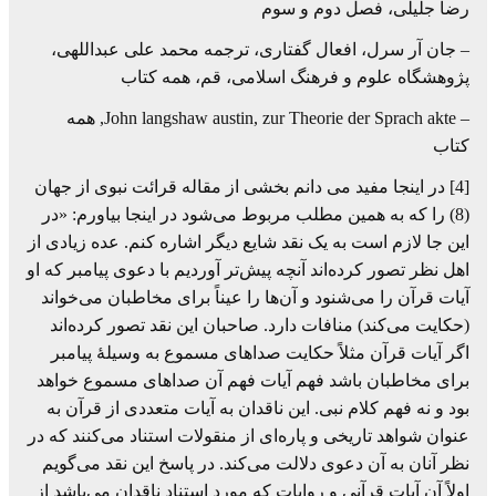
رضا جلیلی، فصل دوم و سوم
– جان آر سرل، افعال گفتاری، ترجمه محمد علی عبداللهی،
پژوهشگاه علوم و فرهنگ اسلامی، قم، همه کتاب
– John langshaw austin, zur Theorie der Sprach akte, همه
کتاب
[4] در اینجا مفید می دانم بخشی از مقاله قرائت نبوی از جهان
(8) را که به همین مطلب مربوط می‌شود در اینجا بیاورم: «در
این جا لازم است به یک نقد شایع دیگر اشاره کنم. عده زیادی از
اهل نظر تصور کرده‌اند آنچه پیش‌تر آوردیم با دعوی پیامبر که او
آیات قرآن را می‌شنود و آن‌ها را عیناً برای مخاطبان می‌خواند
(حکایت می‌کند) منافات دارد. صاحبان این نقد تصور کرده‌اند
اگر آیات قرآن مثلاً حکایت صداهای مسموع به وسیلۀ پیامبر
برای مخاطبان باشد فهم آیات فهم آن صداهای مسموع خواهد
بود و نه فهم کلام نبی. این ناقدان به آیات متعددی از قرآن به
عنوان شواهد تاریخی و پاره‌ای از منقولات استناد می‌کنند که در
نظر آنان به آن دعوی دلالت می‌کند. در پاسخ این نقد می‌گویم
اولاً آن آیات قرآنی و روایات که مورد استناد ناقدان می‌باشد از