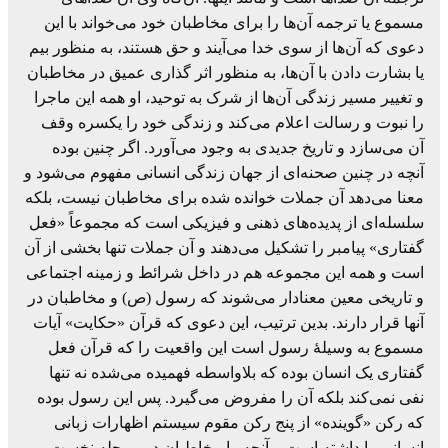
مسموع یا ترجمه آن‌ها را برای مخاطبان خود می‌خواند با این
دعوی که آن‌ها از سوی خدا می‌آیند و حق هستند، به منظور بیم
یا بشارت دادن با آن‌ها، به منظور اثر گذاری عمیق در مخاطبان
و تغییر مسیر زندگی آن‌ها از شرک به توحید، او همه این ماجرا
را نبوت و رسالت اعلام می‌کند و زندگی خود را یکسره وقف
آن می‌‌سازد و تاریخ جدیدی به وجود می‌آورد. اگر چنین بوده
آنچه در چنین صحنه‌ای از جهان زندگی انسانی مفهوم می‌شود و
معنا می‌دهد آن جملات خوانده شده برای مخاطبان نیست، بلکه
سلسله‌ای از پدیده‌های ذهنی و فیزیکی است که مجموعاً «فعل
گفتاری» پیامبر را تشکیل می‌دهند و آن جملات تنها بخشی از آن
است و همه این مجموعه هم در داخل شرائط و زمینه اجتماعی
و تاریخی معین معنادار می‌شوند که رسول (ص) و مخاطبان در
آنها قرار دارند. بدین ترتیب، این دعوی که قرآن «حکایت» آیات
مسموع به وسیلۀ رسول است این واقعیت را که قرآن فعل
گفتاری یک انسان بوده که بلاواسطه فهمیده می‌شده نه تنها
نفی نمی‌کند بلکه آن را مفروض می‌گیرد. پس این رسول بوده
که رکن «گوینده» از پنج رکن مقوم سیستم اظهارات زبانی
انسانی را داشته است و آنچه را مخاطبان در مرحله نخست