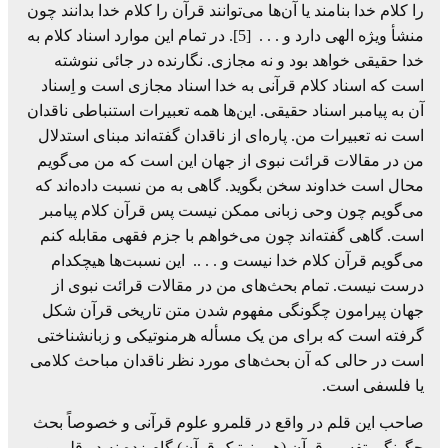
را کلام خدا بنامند یا آن‌ها می‌توانند قرآن را کلام خدا بدانند چون
منشأ ویژه الهی دارد و . . . [5]. در تمام این موارد اسناد کلام به
خدا حقیقی خواهد بود و نه مجازی. نگارنده در جائی ننوشته
است که اسناد کلام قرآنی به خدا اسناد مجازی است و اِسناد
آن به پیامبر اسناد حقیقی. این‌ها همه تعبیرات استنباطی ناقدان
است نه تعبیرات من. پاره‌ای از ناقدان گفته‌اند مبنای استدلال
من در مقالات قرائت نبوی از جهان این است که من می‌گویم
محال است خداوند سخن بگوید. گاهی به من نسبت داده‌اند که
می‌گویم چون وحی زبانی ممکن نیست پس قرآن کلام پیامبر
است. گاهی گفته‌اند چون می‌خواهم با جزم فقهی مقابله کنم
می‌گویم قرآن کلام خدا نیست و . . .. این نسبت‌ها هیچکدام
درست نیست. تمام بحث‌های من در مقالات قرائت نبوی از
جهان پیرامون چگونگی مفهوم شدن متن تاریخی قرآن شکل
گرفته است که برای من یک مسأله هرمنوتیکی و زبانشناختی
است در حالی که آن بحث‌های مورد نظر ناقدان مباحث کلامی
یا فلسفی است.
صاحب این قلم در واقع در قلمرو علوم قرآنی و خصوصاً بحث
چگونگی تفسیر قرآن (هرمنوتیک قرآن) گام زده نه در قلمرو