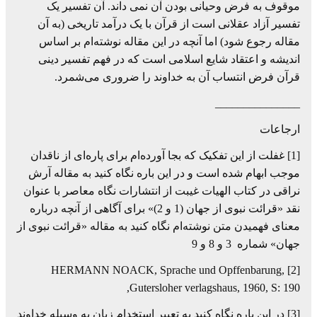
موقوف به فرض وحیانی بودن آن نمی داند. آن تفسیر یک
تفسیر آزاد عقلانی است از قرآن با یک درآمد تاریخی (به آن
مقاله رجوع شود) اما آنچه در این مقاله نوشته‌ام بر اساس
اندیشه و اعتقاد شایع اسلامی است که در فهم تفسیر دینی
قرآن فرض انتساب آن به خداوند را ضروری می‌شمرد.
_______________
ارجاعات
[1] غفلت از این تفکیک که بجا آورده‌ام برای پاره‌ای از ناقدان
موجب ابهام شده است و در این باره نگاه کنید به مقاله آرش
نراقی در کتاب الهیات غیبت از انتشارات نگاه معاصر با عنوان
نقد «قرائت نبوی از جهان (1 و 2)» برای آگاهی از آنچه درباره
معنای فهمیدن متن نوشته‌ام نگاه کنید به مقاله «قرائت نبوی از
جهان» شماره 3 و 8 و 9
[2] HERMANN NOACK, Sprache und Opffenbarung,
Gutersloher verlagshaus, 1960, S: 190,
[3] در این باره نگاه کنید به تعبیر استخدام زبان به وسیله خداوند