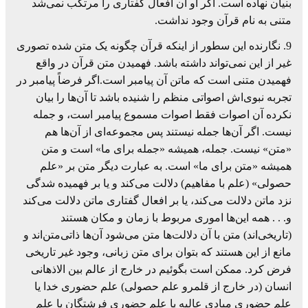
بنیان نهاده است. اگر او آن افعال گفتاری را مرتکب نمی‌شد
متنی به نام قرآن وجود نداشت.
9. نگارنده این سطور از اینکه قرآن چگونه یک متن شده تصوری
غیر از این نمی‌تواند داشته باشد. فهمیدن متن قرآن در واقع
فهمیدن متنی است که ماتن آن پیامبر است.اگر فرضاً پیامبر در
تجربه نبوی‌اش اصواتی منظم را شنیده باشد تا آن‌ها را بیان
نکرده آن اصوات فقط اصوات مسموع پیامبر است، و جمله
نیست. اگر آن‌ها جمله نیستند پس مجموعه‌ای از آن‌ها هم
«متن» نیست. جمله، همیشه «جمله برای ما» است و متن
همیشه «متن برای ما» است. به عبارت دیگر متن بر «علم
حصولی» (علم با مفاهیم) دلالت می‌کند و یا بر فهمیده شدگی
نزد ماتن دلالت می‌کند، یا بر افعال گفتاری ماتن دلالت می‌کند
و. . . همه این‌ها اموری مربوط با زمان و مکان هستند
(تاریخی‌اند) متن با آن دلالت‌ها متن می‌شود آن‌ها ذاتی‌متن‌اند و
مانع از این هستند که بتوان برای متن زبانی، وجود غیر تاریخی
فرض کرد. ممکن است بگوئیم در خارج از عالم بین الاذهانی
انسان (در خارج از قلمرو علم حصولی) علم حضوری خدا یا
علم حضوری مبادی عالیه یا علم حضوری فرشتگان یا علم