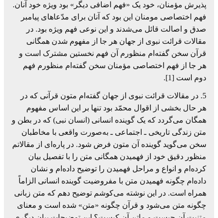
پذیرش مؤمنان، خود یک «فهم اضافی دیگر» بود ویژه خود آنان.
فهم اختصاصی مومنان این بود که آنان برای مدّعاهای پیامبر
صدق و اصالت قائل می‌شدند و این نوعی فهم ویژه بود. در
مقالات قرائت نبوی از جهان هر جا از مفهوم شدن همگانی
قرآن سخن گفته‌ام منظورم آن فهم نخستین مشترک است و
هر جا از فهم اختصاصی مؤمنان سخن گفته‌ام منظورم فهم
دوم است [1].
5. در مقالات قرائت نبوی از جهان گفته‌ام متون قرآنی که در
هر حال بخشی از اقوال محمّد بود تنها بر این اساس مفهوم
همگان می‌گردد که یک گوینده انسانی (انسان نبی) که در بطن و
متن زندگی تاریخی ـ اجتماعی ـ به‌صورت واقعی با مخاطبان
سخن می‌گوید گوینده آن متون فرض شود. در پاره‌ای از مقالاتم
منظور دقیق خود از فهمیدن همگانی متن را با تفصیل بیان
کرده‌ام و انواع و مراحل فهمیدن را توضیح داده‌ام و نشان
داده‌ام چگونه فهمیدن متن با مفروضیت گوینده انسانی الزاماً
همراه است. در این نوشته می‌کوشم توضیح دهم که متن زبانی
چگونه متن می‌شود و قرآن چگونه «متن» شده است و معنای
متنیت آن چیست و ماتن آن کیست؟ این توضیحات بیان دیگری