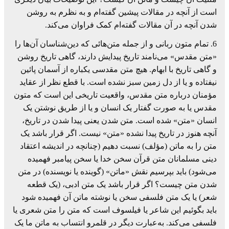
است از آنچه در مقالات پیشین گفته‌ام و به نظرم به روشن
شدن آنچه در آن مقالات گفته‌ام کمک فراوان می‌کند.
6. تمام متون ربانی و از جمله متن‌هائی که دین‌شناسان آن‌ها را
«متن مقدس» می‌نامند تاریخ پیدایش دارند، گاهی تاریخ روشن
و گاهی تاریخ با ابهام. هیچ متن مقدسی یکباره از آسمان پائین
نیفتاده و یا از دل زمین سبز نشده است. با قطع نظر از عقاید
مؤمنان درباره متن مقدس، واقعیت تاریخی این است که متون
مقدس یا به صورت گفتار یک انسان و یا از طریق نوشتن یک
انسان «متن» شده است. متن شدن یعنی پیدا شدن در تاریخ،
آنچه هنوز در تاریخ پیدا نشده «متن» نیست. اگر قرار باشد یک
متن را به ماتن (مؤلف) نسبت دهیم (چنانچه در اندیشه اعتقاد
دینی مسلمانان متن قرآن سخن خدا یا سخن پیامبر فهمیده
می‌شود) باید بپرسیم نقش «ماتن» (گوینده یا نویسنده) در متن
شدن متن چیست؟ اگر قرار باشد یک متن ادبی، (یک قطعه
شعر) یا یک متن فلسفی سخن یا نوشته ماتن آن فهمیده شود
باید بگوئیم این شاعر یا فیلسوف است که متن را متن شعری یا
فلسفی می‌کند. به‌عبارت دیگر در قلمرو انتساب به ماتن ما یک