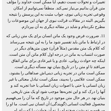
تغییرات و تحولات نسبت دهیم، آیا ممکن است خداوند را مؤلف
متن قرآن بدانیم بی‌نیاز نمی‌کند. منطقاً نمی‌توانیم از امکان
وقوعی تجربه زبانی نبوی، جواب مثبت به این پرسش را نتیجه
بگیریم. البته در مقالات قرائت نبوی از جهان این موضوعات را
مطرح نکرده‌ام و شاید در مقاله دیگری به آن بپردازم.
11. ضرورت فرض وجود یک ماتن انسان برای یک متن زبانی که
در ارتباط با ماتن باید تفسیر شود ما را به این نتیجه می‌رساند
که کلام یک متن مقدس (مثلاً قرآن) چون متن‌های دیگر در
صورت انتساب به ماتن در درجه اول کلام ماتن آن متن است.
اینکه چه حوادث روانی، عادی و یا غیرعادی برای ماتن اتفاق
می‌افتد تا او متن را در تاریخ بنیان نهد مسأله دیگری است.
ممکن است ماتن در تجربه زبانی دینی‌اش صداهائی را بشنود،
ممکن است علائمی را به‌بیند، ممکن است تبادل معنائی با غیر
زبان انسانی یا حتی با اصوات زبان انسانی با خدا تجربه کند و
آنها را درک کند و این تجربه‌ها موجب شود او یک متن تاریخی
بنیان نهد. در هر حال متن موجود در تاریخ که ما آن را می‌فهمیم
محصول فعالیت انسانی (گویندگی) آن انسان نبی است. ما او را
می‌فهمیم نه پشت صحنه او را. نه آن حوادث را که برای او