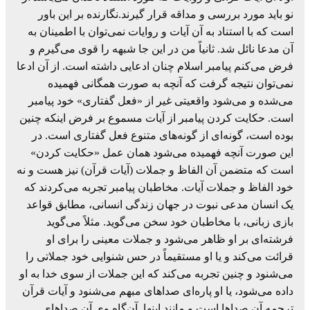
نو باید مورد بررسی و مداقه قرار گیرند.نگارنده بر این باور
است که با استناد به آن آیات و روایات نمی‌توان با اطمینان به
آن مدعا نائل شد. ثانیاً من در این جا شبهه را قوی می‌گیرم و
فرض می‌کنم پیامبر اسلام چنان ادعایی داشته است. از آن ادعا
نمی‌توان نتیجه گرفت که آنچه به صورت همگانی فهمیده
می‌شده و می‌شود واقعیتی غیر از «فعل گفتاری» خود پیامبر
است. حکایت کردن پیامبر از آیات مسموع بر فرض اینکه چنین
بوده است، گونه‌ای از گونه‌های متنوع فعل گفتاری است. در
این صورت آنچه فهمیده می‌شود همان عمل «حکایت کردن»
است که متضمن آن الفاظ و جملات (آیات قرآن) نیز هست و نه
خود الفاظ و جملات آیات. مخاطبان پیامبر تجربه می‌کردند که
یک انسان مدعی نبوت در جهان زندگی انسانی، مطابق قواعد
بازی زبانی، با مخاطبان خود سخن می‌گوید. مثلاً می‌گوید
فرشته‌ای بر او ظاهر می‌شود و جملات معینی را برای او
قرائت می‌کند و یا او مستقیماً در حس شنوایی خود جملاتی را
می‌شنود و چنین تجربه می‌کند که این جملات از سوی خدا به او
داده می‌شود، یا او پاره‌ای صداهای مبهم می‌شنود و آیات قرآن
ترجمه آن صداها است و مانند اینها. آن‌گاه وی آن صداهای