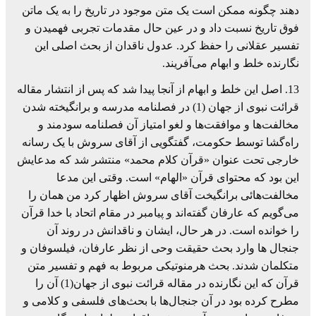
دهند چگونه ممکن است یک متن موجود در تاریخ را به یک ماتن
فوق تاریخ نسبت داد و در عین حال مقدمات تجربی فهمیدن و
تفسیر عقلانی را حفظ کرد. عدول ناقدان از بحث اصلی این
نگارنده خلط و ابهام می‌آفریند.
13. اصل این خلط و ابهام از آنجا پیدا شد که پس از انتشار مقاله
قرائت نبوی از جهان (1) در فصلنامه مدرسه و برانگیخته شدن
مخالفت‌ها و موافقت‌ها و لغو امتیاز آن فصلنامه سودمند و
راه‌گشا توسط حکومت، گفتگویی از آقای سروش با یک رسانه
خارجی تحت عنوان «قرآن کلام محمد» منتشر شد که مدعایش
این بود که محتوای قرآن «الهام» است. وقتی این مدعا
مخالفت‌هائی برانگیخت آقای سروش اظهار کرد من همان را
می‌گویم که عارفان گفته‌اند و پیامبر در مقام اتحاد با خدا قرآن
را خوانده است. در هر حال، ایشان و ناقدانش در روند آن
جنجال ها وارد بحث حقیقت وحی از نظر عارفان، فیلسوفان و
متکلمان شدند. بحث هرمنوتیکی مربوط به فهم و تفسیر متن
قرآن که این نگارنده در مقاله قرائت نبوی از جهان(1) آن را
مطرح کرده بود در آن جنجال‌ها با بحث‌های فلسفی و کلامی و