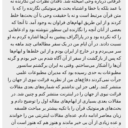
عرفانی درباره وحی آمیخته شد. ناقدان نظرات این نگارنده نه
با عمد بلکه با خطا و اشتباه بحث هرمنوتیکی نگارنده را که با
متن قرآن مرتبط است و نه با حقیقت وحی با آن بحث‌ها خلط
کردند و از این طریق ابهام‌های فراوان به وجود آمد. تا آنجا که
بعضی از آنان آنچه را نگارنده این سطور ننوشته بود و ادعاهایی
را که نکرده بود و در پاراگراف پیشین به آن‌ها اشاره کردم به او
نسبت دادند. در آن ایام من در یک سفر مطالعاتی چند ماهه به
سر می‌بردم و در خارج از ایران بودم و از این خلط‌ها و ابهام‌ها
که پس از بازگشت از سفر از آن آگاه شدم بی خبر بودم و گرنه
آن‌ها را آشکار می‌ساختم. وقتی به ایران برگشتم سانسور
مطبوعات به حدی رسیده بود که مدیران مطبوعات علمی
جرأت نمی‌کردند دفاع‌های من از نظریه قرائت نبوی از جهان را
منتشر کنند. راهی جز این نداشتم که شماره‌های بعدی مقالات
قرائت نبوی از جهان را در اینترنت منتشر کنم و چنین شد. در
مقالات بعدی بسیاری از ابهام‌های مقاله اول را توضیح دادم و
بحث‌های هرمنوتیک قرآن را با تکیه بیشتر بر مباحث فلسفه
زبان معاصر ادامه دادم. عده‌ای مقالات اینترنتی من را خواندند
و عده زیادی از آن بی خبر ماندند و هنوز هم که هنوز است آن