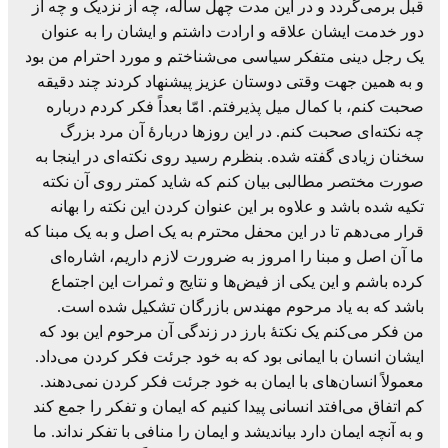
قبل برمی‌گردد و در این مدت چهل ساله، چه از نزدیک و چه از
دور خدمت ایشان علاقه و ارادت داشتم و ایشان را به عنوان
یک رجل دینی متفکر سیاسی می‌شناختم و مورد احترام من بود
و به همین جهت وقتی دوستان عزیز پیشنهاد کردند چند دقیقه
صحبت کنم، با کمال میل پذیرفتم. امّا بعداً فکر کردم درباره
چه نکته‌ای صحبت کنم. در این روزها دربارۀ آن مرد بزرگ
سخنان زیادی گفته شده. بنظرم رسید روی نکته‌ای در اینجا به
صورت مختصر مطالبی بیان کنم که شاید کمتر روی آن نکته
تکیه شده باشد و علاوه بر این عنوان کردن این نکته را بهانه
قرار می‌دهم تا در این محفل محترم به یک اصل و به یک مبنا که
ما آن اصل و مبنا را امروز به ضرورت لازم داریم، اشاره‌ای
کرده باشم و این یکی از فیض‌ها و نتایج و ثمرات این اجتماع
باشد که به یاد مرحوم مهندس بازرگان تشکیل شده است.
من فکر می‌کنم یک نکتۀ بارز در زندگی آن مرحوم این بود که
ایشان انسان با ایمانی بود که به خود جرئت فکر کردن می‌داد.
معمولاً انسان‌های با ایمان به خود جرئت فکر کردن نمی‌دهند.
کم اتفاق می‌افتد انسانی پیدا کنیم که ایمان و تفکر را جمع کند
و به آنچه ایمان دارد بیاندیشد و ایمان را منافی با تفکر نداند. ما