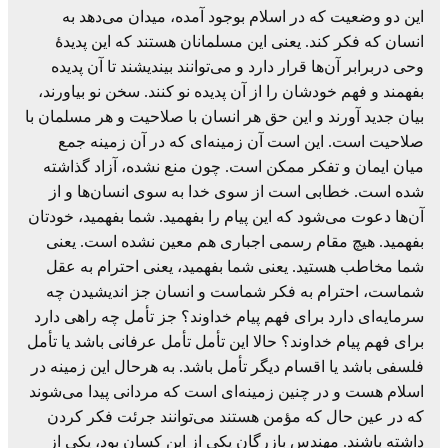
این دو وضعیت که در اسلام بوجود آمده، میدان می‌دهد به
انسان که فکر کند. یعنی این مسلمانان هستند که این پدیدۀ
وحی دربرابر آن‌ها قرار دارد و می‌توانند بیندیشند تا آن پدیده
بفهمند و فهم خودشان را از آن پدیده نو کنند. سخن نو بیاورند،
بیان جدید آورند و این حق هر انسان با صلاحیت و هر مسلمان با
صلاحیت است. این است آن زمینه‌ای که در آن زمینه جمع
میان ایمان و تفکر ممکن است. چون منع نشده، آزاد گذاشته
شده است. خطابی است از سوی خدا به سوی انسان‌ها و از
آن‌ها دعوت می‌شود که این پیام را بفهمید. شما بفهمید، خودتان
بفهمید. هیچ مقام رسمی اجباری هم معین نشده است. یعنی
شما مخاطب هستید. یعنی شما بفهمید، یعنی احترام به عقل
شماست، احترام به فکر شماست و انسان جز اندیشیدن چه
سرمایه‌ای دارد برای فهم پیام خداوند؟ جز تأمل چه راهی دارد
برای فهم پیام خداوند؟ حالا این تأمل تأمل عرفانی باشد یا تأمل
فلسفی باشد یا اقسام دیگر تأمل باشد. به هرحال این زمینه در
اسلام هست و در چنین زمینه‌ای است که مردانی پیدا می‌شوند
که در عین حال که مؤمن هستند می‌توانند جرئت فکر کردن
داشته باشند. مهندس بازرگان یکی از این کسان بود، یکی از