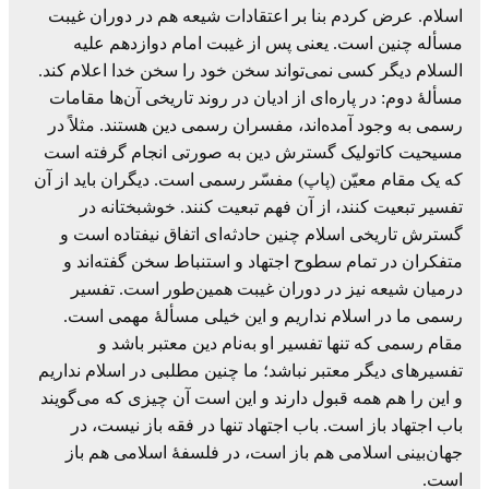
اسلام. عرض کردم بنا بر اعتقادات شیعه هم در دوران غیبت
مسأله چنین است. یعنی پس از غیبت امام دوازدهم علیه
السلام دیگر کسی نمی‌تواند سخن خود را سخن خدا اعلام کند.
مسألۀ دوم: در پاره‌ای از ادیان در روند تاریخی آن‌ها مقامات
رسمی به وجود آمده‌اند، مفسران رسمی دین هستند. مثلاً در
مسیحیت کاتولیک گسترش دین به صورتی انجام گرفته است
که یک مقام معیّن (پاپ) مفسّر رسمی است. دیگران باید از آن
تفسیر تبعیت کنند، از آن فهم تبعیت کنند. خوشبختانه در
گسترش تاریخی اسلام چنین حادثه‌ای اتفاق نیفتاده است و
متفکران در تمام سطوح اجتهاد و استنباط سخن گفته‌اند و
درمیان شیعه نیز در دوران غیبت همین‌طور است. تفسیر
رسمی ما در اسلام نداریم و این خیلی مسألۀ مهمی است.
مقام رسمی که تنها تفسیر او به‌نام دین معتبر باشد و
تفسیرهای دیگر معتبر نباشد؛ ما چنین مطلبی در اسلام نداریم
و این را هم همه قبول دارند و این است آن چیزی که می‌گویند
باب اجتهاد باز است. باب اجتهاد تنها در فقه باز نیست، در
جهان‌بینی اسلامی هم باز است، در فلسفۀ اسلامی هم باز
است.