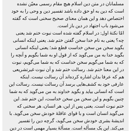
مسلمانان در متن دین اسلام هیچ مقام رسمی معیّن نشده
است که دین به او حق داده باشد تفسیر دین و وحی را به خود
اختصاص دهد و این همان معنای صحیح سخنی است که گفته
می‌شود باب اجتهاد در دین باز است.
امّا نکتۀ اول: در اسلام گفته شده است نبوت ختم شد یعنی
چه؟ یعنی به نام خدا سخن گفتن ختم شد. یعنی اینکه انسانی
بگوید سخن من سخن خداست قطع شد؛ یعنی اینکه انسانی
بگوید خدا به من می‌گوید که از قول او به شما بگویم و آنچه را
که به شما می‌گویم سخن خداست که به شما می‌گویم، نبوت
در این معنا ختم شد. رسالت ختم شد و آن نبوت غیرتشریعی
هم که عرفا بدان اشاره کرده‌اند آن رسالت نیست. اینکه
عارفی خود به کشف‌هایی برسد آن رسالت نیست. رسالت این
است که انسانی بیاید و بگوید خداوند به من می‌گوید که به شما
چنین بگویم و این سخن من سخن خداست، این ختم شد. این
ختم نبوت است. یعنی پس از این، هر انسان، هر سخنی که
می‌گوید انسان است و با قوای عاقلۀ خودش سخن می‌گوید. با
اندیشۀ بشری خودش سخن می‌گوید، گرچه دین را تفسیر
می‌کند. این یک مسأله است. مسألۀ بسیار مهمی است در دین