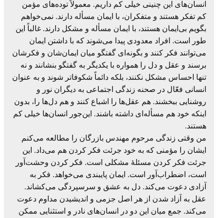
انسان‌های این چنینی خیلی کم داریم. معمولاً توده‌های مؤمن
کم تفکر هستند و متفکران، با ایمان مسأله دارند. نمی‌خواهم
بگویم بی‌ایمان هستند، با ایمان مسأله و مشکل دارند. غالباً این
طور است. افراد معدودی پیدا می‌شوند که با داشتن ایمان
می‌توانند فکر کنند و بگونه‌ای گفتگو میان ایمان‌شان و فکرشان
برسند و عقل و دل را همواره با یکدیگر به گفتگو بنشانند و نه
تنها احساس مشکل نکنند، بلکه دائماً شکوفاتر شوند و به عنوان
انسانی فعّال در صحنه زندگی اجتماعی به دیگران نور و
روشنایی ببخشند. هم عقل‌ها را اشباع کنند و هم دل‌ها را، بدون
اینکه خود هم مسأله‌ای داشته باشند. این‌جور انسان‌ها خیلی کم
هستند.
من وقتی زندگی مرحوم مهندس بازرگان را مطالعه می‌کنم
ایشان را مؤمنی که به خود جرئت فکر کردن هم می‌داد. این
جرئت فکر کردن مسئلۀ مشکلی است. فکر کردن وحشت‌آور
است، اضطراب‌آور است. ایمان پایبندی می‌خواهد. فکر به
آزادی دعوت می‌کند. دل به عشق و سرسپردگی می‌کشاند.
عقل به آزاد شدن از هر اصل جزمی و اندیشیدن مداوم دعوت
می‌کند. جمع میان این دو در انسان‌های نادر و استثنایی ممکن