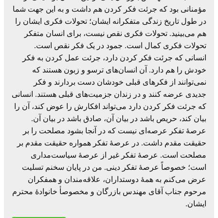
مؤمنانی بود که جرئت فکر کردن هم داشت و به این جهت شما
در طول تاریخ زندگی متفکرانه ایشان؛ تحولات فکری ایشان را
هم می‌بینید. تحولات فکری نقص نیست، برای انسان متفکر
تحولات فکری کمال است. جمود در یک فکر نقص است.
انسانی که جرئت فکر کردن دارد، جرئت عمل کردن به فکر
خودش را هم دارد. آن انسان‌های ترسو و زبون هستند که
نمی‌توانند از فکرهای قبلی خودشان دست بردارند و فکر
جدیدی عرضه کنند و در زندان جزمیت‌های قبلی هستند. انسانی
که جرئت فکر کردن دارد می‌تواند افکارش را عوض کند، آن را
بیان کند، حریص باشد در بیان آن، صادق باشد در بیان آن.
عرصۀ تفکر عرصه‌ای نیست که در آنجا بشود مصلحت را بر
حقیقت مقدم داشت. در عرصۀ تفکر همواره حقیقت مقدم بر
مصلحت است. عرصۀ تفکر غیر از عرصۀ سیاست‌مداری
است؛ خصوصاً عرصۀ تفکر دینی. من در پایان سخنم تسلیت
عرض می‌کنم به همۀ دوستداران، علاقه‌مندان و همفکران
مرحوم جناب آقای مهندس بازرگان و مخصوصأ خانوادۀ محترم
ایشان.