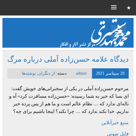
دیدگاه علامه حسن‌زاده آملی درباره مرگ
28 سپتامبر 2021
admin
دسته:
از دیگران
,
نوشته‌ها
مرحوم حسن‌زاده آملی در یکی از سخنرانی‌های خویش گفت:
ای بسا که خبر به شما رسیده: «حسن‌زاده مسافرت کرد» آه و
ناله‌ای ندارد که … نظام عالم است و ما هم از پس پرده خبر
نداریم. خدا نکند ندارد که … چرا نکند؟ اینجا باشیم برای چه؟
منبع خبرآنلاین
فایل صوتی