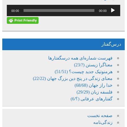
پخش‌کننده
00:00
00:00
صوت
درس‌گفتار
فهرست شماره‌ای همه درسگفتارها
معناگرا زیستن (?/23)
هرمنوتیک جدید چیست؟ (51/51)
معنای زندگی در پنج دین بزرگ جهان (22/22)
خدا راز جهان (68/68)
فلسفه زبان (29/29)
گفتارهای عرفانی (؟/6)
صفحه نخست
زندگی‌نامه