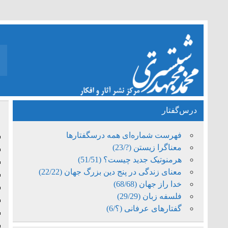
درس‌گفتار
م
فهرست شماره‌ای همه درسگفتارها
معناگرا زیستن (?/23)
هرمنوتیک جدید چیست؟ (51/51)
معنای زندگی در پنج دین بزرگ جهان (22/22)
خدا راز جهان (68/68)
فلسفه زبان (29/29)
گفتارهای عرفانی (؟/6)