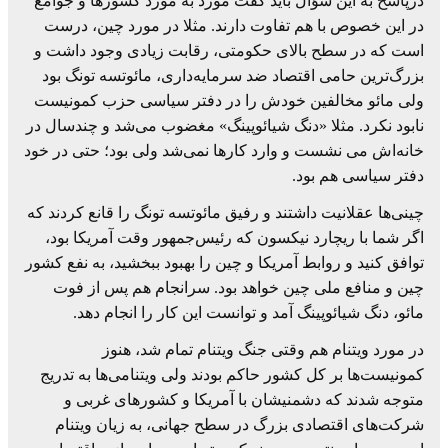
درپاسخ به این سؤال باید گفت مورد به مورد کشورها و جوامع
در این خصوص با هم تفاوت دارند. مثلا در مورد چین، درست
است که در سطح بالای حکومتی، رقابت زیادی وجود داشت و
بزرگ‌ترین حامی اقتصاد ضد سرمایه‌داری، مائوتسه تونگ بود
ولی مائو مخالفین خودش را در دفتر سیاسی حزب کمونیست
نابود نکرد. مثلا «دنگ شیائوپینگ» مغضوب می‌شد و چندسال در
خانه‌اش می نشست و وارد کارها نمی‌شد ولی بود؛ حتی در خود
دفتر سیاسی هم بود.
چینی‌ها عقلانیت داشتند و رفیق مائوتسه تونگ را قانع کردند که
اگر شما با ریچارد نیکسون که رئیس‌جمهور وقت آمریکا بود،
توافق کنید و روابط آمریکا و چین را بهبود ببخشید، به نفع کشور
چین و منافع ملی چین خواهد بود. سرانجام هم پس از فوت
مائو، دنگ شیائوپینگ آمد و توانست این کار را انجام دهد.
در مورد ویتنام هم وقتی جنگ ویتنام تمام شد، هنوز
کمونیست‌ها بر کل کشور حاکم بودند ولی ویتنامی‌ها به تدریج
متوجه شدند که دشمنیشان با آمریکا و کشورهای غربی و
شرکت‌های اقتصادی بزرگ در سطح جهانی، به زیان ویتنام