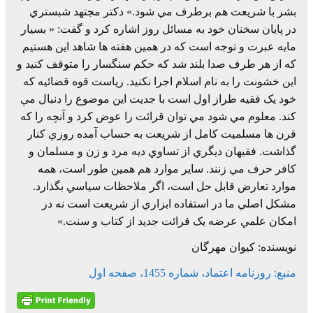
بشر با شريعت هم برطرف مي شود.» دکتر مجتهد شبستري
در پايان سخنان خود به مسائل روز اشاره کرد و گفت: « بسيار
مايه عبرت و توجه است که در همين هفته ها شاهد اين هستيم
که از هر طرف صدا بلند شد که حکم سنگسار را متوقف کنيد و
اين خشونت را به نام اسلام اجرا نکنيد. رياست قوه قضائيه که
خود يک فقيه طراز اول است با جديت اين موضوع را دنبال مي
کند. معلوم مي شود مي توان قرائت را عوض کرد و آنچه را که
قرن ها مسلميت کامل از شريعت به حساب آمده روزي کنار
گذاشت. فقيهان ديگري از تساوي ديه مرد و زن و مسلمان و
کافر حرف مي زنند. ساير موارد هم همين طور است، همه
موارد تعارض قابل حل است، اگر ملاحظات سياسي بگذارد.
مشکل اصلي ما در استفاده ابزاري از شريعت است نه در
امکان علمي عرضه يک قرائت جديد از کتاب و سنت.»
نویسنده: کیوان مهرگان
منبع: روزنامه اعتماد، شماره 1455، صفحه اول