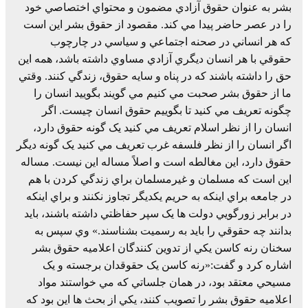
بشر به عنوان حقوق آزادي مضمون و محتواي اختصاصي خود
را در عصر حاضر پيدا مي کند. مقصود از حقوق بشر اين است
که هر انساني در صحنه اجتماعي و سياسي در چارچوب
حقوقي با هر انسان ديگري آزادي مساوي داشته باشد، همه اين
حق را داشته باشند که در پناه و سايه حقوق، زندگي کنند. وقتي
ما از حقوق بشر صحبت مي کنيم مي گويند بگوييد انسان را
چگونه تعريف مي کنيد تا بگوييم حقوق انسان چيست. اگر
انسان را از نظر اسلام تعريف مي کنيد يک گونه حقوق دارد،
اگر انسان را از نظر فلسفه غرب تعريف مي کنيد يک گونه ديگر
حقوق دارد، اين مغالطه است و اصلاً مساله اين نيست. مساله
اين است که مسلمان و غيرمسلمان براي زندگي کردن با هم
در جامعه براي اينکه به حريم يکديگر تجاوز نکنند و براي اينکه
در برابر زورگويي دولت ها يک سپر حفاظتي داشته باشند، بايد
بدانند چه حقوقي را بايد به رسميت بشناسند.» وي سپس به
سخنان رنه کاسن يکي از تدوين کنندگان اعلاميه حقوق بشر
اشاره کرد و گفت:«رنه کاسن يک حقوقدان برجسته و يک
مسيحي معتقد بود، در همان جلساتي که مي خواستند مواد
اعلاميه حقوق بشر را تصويب کنند، يکي از بحث ها اين بود که