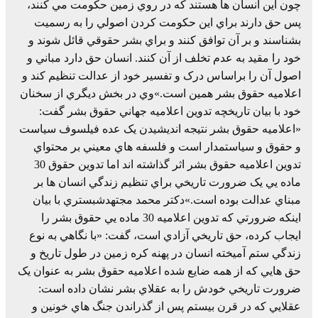
چون اين انسان ها هستند که در روي زمين حکومت مي کنند،
پس حق دارند براي اين حکومت کردن اصولي را به رسميت
بشناسند و بر آن توافق کنند و براي بشر حقوقي قائل شوند و
خود را مقيد به عدم تخلف از آن کنند. انسان حق دارد مباني و
اصول آن را براساس درک و تفسير خود از عدالت تنظيم کند و
اعلاميه حقوق بشر همين است.»وي در بخش ديگري از سخنان
خود با بيان تاريخچه تدوين اعلاميه جهاني حقوق بشر گفت:
«اعلاميه حقوق بشر نتيجه انديشيدن يک عده فيلسوف سياست
و حقوق و سياستمدار است و فلسفه هاي معيني بر محتواي
تدوين اعلاميه حقوق بشر اثر گذاشته اند اما تدوين حقوق 30
ماده يي يک ضرورت تاريخي براي تنظيم زندگي انسان ها بر
مبناي عدالت بوده است.»دکتر محمد مجتهدشبستري با بيان
اينکه ضرورتي که تدوين اعلاميه 30 ماده يي حقوق بشر را
ايجاب کرده، حق تاريخي آزادي است، گفت: «با نگاهي به نوع
زندگي ستم آميخته انسان در پهنه کره زمين در طول تاريخ و
حق هايي که از همه ضايع شده اعلاميه حقوق بشر به عنوان يک
ضرورت تاريخي خودش را به عقلاي بشر نشان داده است:
عقلايي که در قرن بيستم پس از گذراندن جنگ هاي خونين و