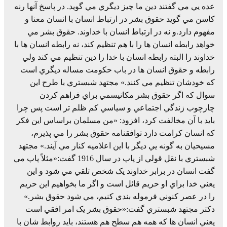
عده يي مي گفتند دين ما چيز ديگري مي گويد. در پاسخ آنها رنه
کاسن مي گويد حقوق بشر در ارتباط انسان با انسان معنا و
مفهوم دارد.و نه در ارتباط انسان با خداوند. حقوق بشر مي
خواهد رابطه انسان ها را با هم تنظيم کند، نه رابطه انسان ها با
خداوند را البته رابطه انسان با خدا را دين تنظيم مي کند ولي
رابطه و حقوق انسان ها در باب حکومت مساله ديگري است
که خودشان تنظيم مي کنند.» مجتهد شبستري با طرح اين
سوال که اگر حقوق بشر مکانيسمي براي فراهم کردن
چارچوب زندگي اجتماعي و سياسي کم ظلم تر است پس چرا
بايد با آن مخالفت کرد، افزود: «من مسلمان براساس اين فکر
که انسان کرامت دارد توافقنامه حقوق بشر را مي پذيرم،
مسيحيان به گونه يي ديگر با اين اعلاميه کنار مي آيند.» مجتهد
شبستري با نقل قولي از پاپ در سال 1916 گفت:«مثلاً پاپ مي
گفت انسان در برابر خداوند يک شخص تلقي مي شود و اين
يعني خدا براي او حريم قائل است و اگر ما بخواهيم اين حريم
را در عصر کنوني فرموله بندي کنيم، مي شود حقوق بشر.»
دکتر مجتهد شبستري گفت:«حقوق بشر يک امر افقي است
يعني انسان ها که همه هم سطح هم هستند، بايد روابط شان با