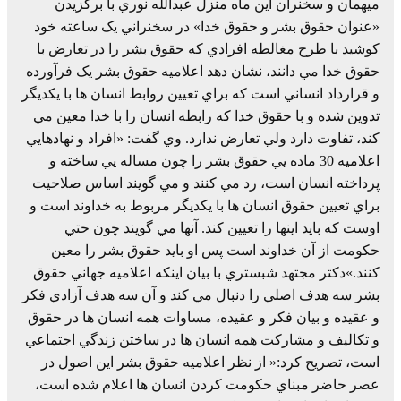
ميهمان و سخنران اين ماه منزل عبدالله نوري با برگزيدن
«عنوان حقوق بشر و حقوق خدا» در سخنراني يک ساعته خود
کوشيد با طرح مغالطه افرادي که حقوق بشر را در تعارض با
حقوق خدا مي دانند، نشان دهد اعلاميه حقوق بشر يک فرآورده
و قرارداد انساني است که براي تعيين روابط انسان ها با يکديگر
تدوين شده و با حقوق خدا که رابطه انسان را با خدا معين مي
کند، تفاوت دارد ولي تعارض ندارد. وي گفت: «افراد و نهادهايي
اعلاميه 30 ماده يي حقوق بشر را چون مساله يي ساخته و
پرداخته انسان است، رد مي کنند و مي گويند اساس صلاحيت
براي تعيين حقوق انسان ها با يکديگر مربوط به خداوند است و
اوست که بايد اينها را تعيين کند. آنها مي گويند چون حتي
حکومت از آن خداوند است پس او بايد حقوق بشر را معين
کنند.»دکتر مجتهد شبستري با بيان اينکه اعلاميه جهاني حقوق
بشر سه هدف اصلي را دنبال مي کند و آن سه هدف آزادي فکر
و عقيده و بيان فکر و عقيده، مساوات همه انسان ها در حقوق
و تکاليف و مشارکت همه انسان ها در ساختن زندگي اجتماعي
است، تصريح کرد:« از نظر اعلاميه حقوق بشر اين اصول در
عصر حاضر مبناي حکومت کردن انسان ها اعلام شده است،