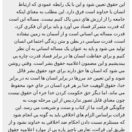
اين حقوق تعيين شود و اين با يک رابطه عمودي که ارتباط
انسان با خداوند است فرق دارد. اين مطلب به معناي اينکه
جامعه را از ارزش هاي ديني پاک کنيم نيست. مساله اين است
که قدرت متمرکز فساد مي آورد و بايد براي آن فکري کرد،
قدرت مساله يي انساني است و از آسمان به زمين نيفتاده
است، قدرت سياسي در بطن و متن زندگي اجتماعي انسان
توليد مي شود و بايد به عنوان يک مساله انساني به آن نظر
کنيم و براي حفاظت انسان ها در برابر فساد قدرت چاره يي
بينديشيم و اين مضمون اعلاميه حقوق بشر است. وقتي روشن
مي شود که انسان ها حق دارند براي خود حقوق بشر قائل
شوند و اين تعيين حد مرزها در برابر انسان ها است نه در برابر
خدا، حقوق الوهيت خدا بر هر فرد انسان در جاي خود محفوظ
مي ماند، اما ديگر حق حکومت کردن خدا جزء آن حقوق نيست
چون معناي قابل تصور ندارد.پس از اين مرحله نوبت به
چگونگي قرائت ما از کتاب و سنت و شريعت مي رسد. اين
قرائت براساس الزام هاي اخلاقي بايد به گونه يي انجام شود
که مستلزم نسبت دادن احکام ضد اخلاقي به خداوند نشود و از
طريق اين قرائت، تعارض ناچيز پاره يي از موارد اعلاميه حقوق