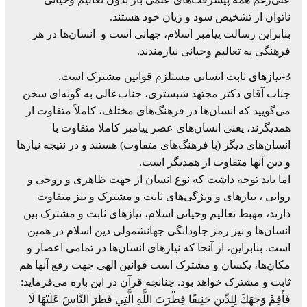
ناتوان از تشخیص سود و زیان خود هستند.
بنابراین رسالت پیامبر اسلام، جهانی است و انسان‌ها در هر
فرهنگی به تعالیم وحیانی نیازمندند.
3-نیازهای ثابت انسانی مستلزم قوانین مشترک است.
جناب آقای دکتر مجتهد شبستری، جناب‌عالی به گونه‌ای سخن
می‌گویید که انسان‌ها در فرهنگ‌های مختلف، کاملاً متفاوت از
همدیگرند، یعنی انسان‌های عصر پیامبر کاملا متفاوت با
انسان‌های دیگر (با فرهنگ‌های متفاوت) هستند و در نتیجه نیازها
و دین آنها متفاوت از همدیگر است.
اما باید توجه داشت که نوع انسان از جهت ظاهری و روحی و
روانی ، نیازهای و ویژگی‌های ثابت و مشترک و نیز متفاوت
دارند، مهبط تعالیم وحیانی اسلام، نیازهای ثابت و مشترک بین
انسان‌ها و نیز رمز جاودانگی جهانشمولی دین اسلام در همین
است. بنابراین، از آنجا که نیازهای انسان‌ها در تمامی اعصار و
مکان‌ها، یکسان و مشترک است قوانین الهی جهت رفع آنها هم
ثابت و مشترک خواهد بود. چنانچه قرآن در این باره می‌فرماید:
فَأَقِمْ وَجْهَكَ لِلدِّينِ حَنِيفًا فِطْرَتَ اللَّهِ الَّتِي فَطَرَ النَّاسَ عَلَيْهَا لَا