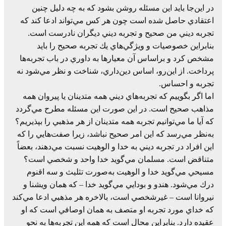
در اين‌جا بايد اين‌ مسئله‌ روشن‌ بشود كه‌ به‌ چه‌ دليل‌ چنين‌
اعتقادي‌ حاصل شده است چون‌ هر كس‌ مي‌تواند ادعا كند كه‌
تجربه‌ ديني‌ من‌ صحيح‌ و تجربه‌ ديني‌ ديگران‌ نادرست‌ است.
بنابراين‌ خصوصيات‌ و ويژگي‌هاي‌ يك‌ تجربه‌ صحيح‌ را بايد
مشخص‌ كرد و براساس‌ آن‌ معيارها به‌ داوري‌ در باب‌ تجربه‌ها
پرداخت. از اين‌رو، اساس‌ دين‌داري، شناخت‌ و نظر مي‌شود نه‌
تجربه‌ و احساس.
اما اگر بگوييم‌ كه‌ تجربه‌هاي‌ ديني‌ همه‌ متدينان‌ يا پيروان‌ همه‌
مذاهب‌ صحيح‌ است. در اين‌ صورت‌ اين‌ مسئله‌ مطرح‌ مي‌گردد
كه‌ آيا ما مي‌توانيم‌ تجربه‌ همه‌ متدينان‌ از هر مذهبي‌ را بپذيريم؟
به‌نظر مي‌رسد كه‌ اين‌ امر صحيح‌ نباشد، زيرا صفت‌هايي‌ را كه‌
اين‌ افراد در تجربه‌ ديني‌ به‌ خدا و الوهيت‌ نسبت مي‌دهند، بعضاً‌
متناقض‌ است. مسلمان‌ مي‌گويد خدا واحد و شخصي‌ است؟
مسيحي‌ مي‌گويد خدا و الوهيت‌ به‌صورت‌ تثليث‌ و سه‌ اقنوم‌
درك‌ مي‌شود. هندو و بودايي‌ مي‌گويد خدا – كه‌ همان‌ ويشنا و
نيروانا است‌ – غيرشخصي‌ است، بالاخره‌ هر مذهبي‌ ادعا مي‌كند
كه‌ خداي‌ مورد تجربه‌ او متصف‌ به‌ همان‌ اوصافي‌ است‌ كه‌ او
عقيده‌ دارد. بنابراين‌ محال‌ است‌ كه‌ همه‌ اين‌ تجربه‌ها به‌ نحو