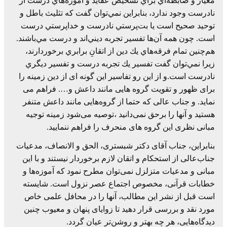
معيار و ضابطه‌اي‌ براي‌ تشخيص‌ عقايد و آموزه‌هاي‌ درست‌ از
نادرست‌ وجود ندارد، بنابراين‌ نمي‌توان‌ گفت‌ كه‌ تثليث‌ باطل‌ و
توحيد صحيح‌ است‌ يا بت‌پرستي‌ نادرست‌ و خداپرستي‌ درست‌
است. چون‌ همه‌ آن‌ها تفسير تجربه‌ ديني‌اند و درست‌ مي‌باشند.
هم‌چنين‌ تمام‌ فرقه‌هاي‌ يك‌ دين‌ از اتقانِ‌ برابري‌ برخوردارند،
زيرا نمي‌توان‌ گفت‌ تفسير يك‌ تجربه‌ درست‌ و تفسير ديگري‌
نادرست‌ است.و از این رو تفاسیر این گونه ای از دین زمینه را
برای ظهور و تقویت گروه هایی مانند داعش و…. فراهم می
نماید. و جناب عالی که حتما از گروه‌هایی مانند داعش متنفر
هستید و آنها را برحق نمی‌دانید ،توصیه می‌شود زمینه توجیه
مبانی نظری این گروه های منحرف را فراهم ننمایید.
بنابراین، جناب آقای دکتر شبستری، الحق و الانصاف، مدعیات
جناب‌عالی از استحکام و اتقان لازم برخوردار نیستند و با این
مبانی و مدعیات متزلزل نمی‌توان مطرح نمود که آموزه‌ها و
خطابات قرآنی، مخصوص اجتماع عصر نزول است. شایسته
است قبل از نشر این مطالب، آنها را در محافل علمی خاص
مورد نقد و بررسی قرار دهید تا زوایای پنهان و معیوب چنین
دیدگاه‌هایی، هر چه بهتر و روشن‌تر عیان گردد.