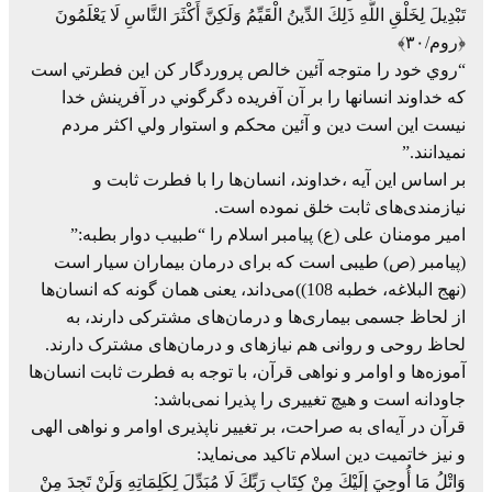
تَبْدِيلَ لِخَلْقِ اللَّهِ ذَلِكَ الدِّينُ الْقَيِّمُ وَلَكِنَّ أَكْثَرَ النَّاسِ لَا يَعْلَمُونَ
﴿روم/۳۰﴾
“روي خود را متوجه آئين خالص پروردگار كن اين فطرتي است
كه خداوند انسانها را بر آن آفريده دگرگوني در آفرينش خدا
نيست اين است دين و آئين محكم و استوار ولي اكثر مردم
نمي‏دانند.”
بر اساس این آیه ،خداوند، انسان‌ها را با فطرت ثابت و
نیازمندی‌های ثابت خلق نموده است.
امیر مومنان علی (ع) پیامبر اسلام را “طبیب دوار بطبه:”
(پیامبر (ص) طیبی است که برای درمان بیماران سیار است
(نهج البلاغه، خطبه 108))می‌داند، یعنی همان گونه که انسان‌ها
از لحاظ جسمی بیماری‌ها و درمان‌های مشترکی دارند، به
لحاظ روحی و روانی هم نیازهای و درمان‌های مشترک دارند.
آموزه‌ها و اوامر و نواهی قرآن، با توجه به فطرت ثابت انسان‌ها
جاودانه است و هیچ تغییری را پذیرا نمی‌باشد:
قرآن در آیه‌ای به صراحت، بر تغییر ناپذیری اوامر و نواهی الهی
و نیز خاتمیت دین اسلام تاکید می‌نماید:
وَاتْلُ مَا أُوحِيَ إِلَيْكَ مِنْ كِتَابِ رَبِّكَ لَا مُبَدِّلَ لِكَلِمَاتِهِ وَلَنْ تَجِدَ مِنْ