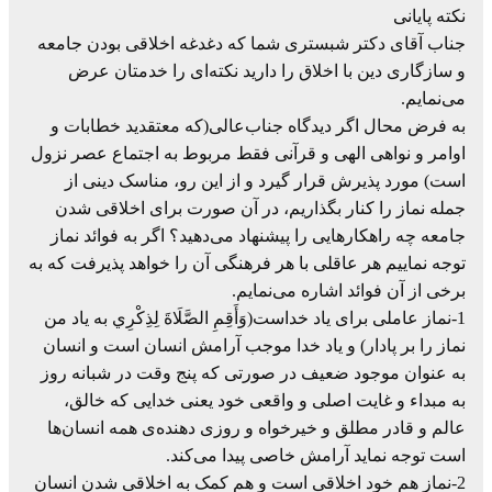
نکته پایانی
جناب آقای دکتر شبستری شما که دغدغه اخلاقی بودن جامعه
و سازگاری دین با اخلاق را دارید نکته‌ای را خدمتان عرض
می‌نمایم.
به فرض محال اگر دیدگاه جناب‌عالی(که معتقدید خطابات و
اوامر و نواهی الهی و قرآنی فقط مربوط به اجتماع عصر نزول
است) مورد پذیرش قرار گیرد و از این رو، مناسک دینی از
جمله نماز را کنار بگذاریم، در آن صورت برای اخلاقی شدن
جامعه چه راهکارهایی را پیشنهاد می‌دهید؟ اگر به فوائد نماز
توجه نماییم هر عاقلی با هر فرهنگی آن را خواهد پذیرفت که به
برخی از آن فوائد اشاره می‌نمایم.
1-نماز عاملی برای یاد خداست(وَأَقِمِ الصَّلَاةَ لِذِكْرِي به یاد من
نماز را بر پادار) و یاد خدا موجب آرامش انسان است و انسان
به عنوان موجود ضعیف در صورتی که پنج وقت در شبانه روز
به مبداء و غایت اصلی و واقعی خود یعنی خدایی که خالق،
عالم و قادر مطلق و خیرخواه و روزی دهنده‌ی همه انسان‌ها
است توجه نماید آرامش خاصی پیدا می‌کند.
2-نماز هم خود اخلاقی است و هم کمک به اخلاقی شدن انسان