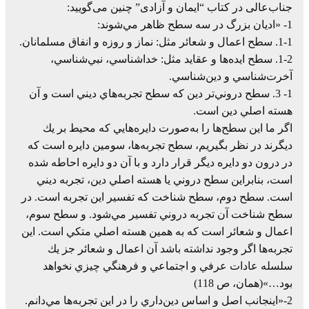
جناب‌عالی در کتاب “ایمان و آزادی” چنین می‌گویید:
1- «اديان‌ بزرگ‌ در سه‌ سطح‌ ظاهر مي‌شوند:
1-1. سطح‌ اعمال‌ و شعائر مثل: نماز و روزه‌ و انفاق‌ مسلمانان.
1-2. سطح‌ ايده‌ها و عقايد مثل: خداشناسي، نبي‌شناسي،
آخرت‌شناسي‌ و دين‌شناسي.
1- 3. سطح‌ دروني‌تر دين‌ كه‌ سطح‌ تجربه‌هاي‌ ديني‌ است‌ و آن‌
هسته‌ اصلي‌ دين‌ است.
اگر ما اين‌ سطح‌ها را به‌صورت‌ دايره‌هايي‌ كه‌ محيط‌ بر يك
ديگرند در نظر بگيريم، سطح‌ تجربه‌ها، سومين‌ دايره‌ است‌ كه‌
در درون‌ دو دايره‌ ديگر قرار دارد و با آن‌ دو دايره احاطه‌ شده‌
است، بنابراين‌ سطح‌ دروني‌ يا هسته‌ اصلي‌ دين، تجربه‌ ديني‌
است. سطح‌ دوم، سطح‌ شناخت‌ كه‌ تفسير اين‌ تجربه‌ است. در
سطح‌ شناخت‌ آن‌ تجربه‌ دروني‌ تفسير مي‌شود. و سطح‌ سوم،
اعمال‌ و شعائر است‌ كه‌ به‌ همين‌ هسته‌ اصلي‌ متكي‌ است. اين‌
تجربه‌ها اگر وجود نداشته‌ باشد آن‌ اعمال‌ و شعائر جز يك‌
سلسله‌ عادات‌ عرفي‌ و اجتماعي‌ و فرهنگي‌ چيزي‌ نخواهد
بود…»(همان، ص 118)
2-«اينجانب‌ اصل‌ و اساس‌ دين‌داري‌ را در اين‌ تجربه‌ها مي‌دانم.