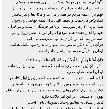
بگو: اي مردم! من فرستاده خدا به سوي همه شما هستم.
بر اساس این آیات، قرآن کتاب هدایت، رحمت و بیان و قابل
فهم برای همه مردم در همه زمان ها و مکان‌ها و نیز پیامبر
اسلام(ص)، رحمت و لطف الهی برای همه جهانیان و رسول
همه مردم (در هر سرزمینی و با هر فرهنگی) است و نیز قرآن
خود را انذار دهنده همه مردم اعم از مردم عصر نزول و نیز
همه مردمی که این قرآن به آنها می‌رسد، می‌داند.
قرآن در آیه دیگر به صراحت اظهار می‌دارد تنها عامل هدایت
ایمان به قرآن و رسالت پیامبر خاتم است.
فَإِنْ آمَنُوا بِمِثْلِ مَا آمَنْتُمْ بِهِ فَقَدِ اهْتَدَوْا ﴿بقره/ ۱۳۷﴾
“اگر آنان (یهود و نصاری) به آنچه که شما به آن ایمان آورده‌اید،
ایمان آورند، هدایت می‌یابند”
لذا بر اساس همین آیات بود که پیامبر اسلام (ص) اهل کتاب را
در سایر جوامع به پذیرش اسلام دعوت می‌نمود که نامه‌های
ایشان به سران کشورهای روم و حبشه و ایران و رهبران قبایل
یهودی و مسیحی، بر این امر دلالت دارند.
2-نیاز انسان به تعالیم وحیانی همچنان باقی است.
قرآن، یکی از فلسفه‌های بعثت انبیاء و نیازمندی انسان‌ها را به