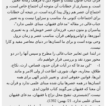
قرآن کتاب قانون نیست و اصولاً دین با فرهنگ زمانه عجین
است. و بسیاری از خطابات آن متوجه آن اجتماع خاص است، و
اجتماع آن عصر هم زوال پیدا کرده است، در نتیجه آن خطابات
برای اجتماعات کنونی ما، مناسب و سزاورا نیست و به تعبیر
جناب‌عالی در مقاله “مدعای فقیهان، مبنای علمی ندارد”،
پیامبران و متون دینی، فرزندان عصر خویش‌اند. و به تعبیری
آموزه‌ها، و اوامرونواهی قرآن، مناسب عصر و زمان نزول
وحی بوده است و برای ما انسان‌ها در دنیای معاصر مفید و کارا
نیست.
در ابتدا عین تعابیر جناب‌عالی را مطرح و سپس آنها را در دو
محور مورد نقد و بررسی قرار خواهیم داد.
1- “این مدعا که در آیات قرآن حدود، قصاص، ارث، نکاح،
طلاق، محاربه، جهاد، شوری، اطاعت از ولی الامر و مانند
این‌ها، قوانین حقوقی ابدی و تغییر ناپذیر الهی برای همه
انسان‌ها در همه عصرها بیان شده مبنای علمی ندارد و قرآن به
آن معنا که فقیهان می‌گویند کتاب قانون ابدی
نیست.”(شبستری، تنقیح محل نزاع با فقیهان، مدعای فقیهان
مبنای علمی ندارد، 21/ بهمن/ 1392).