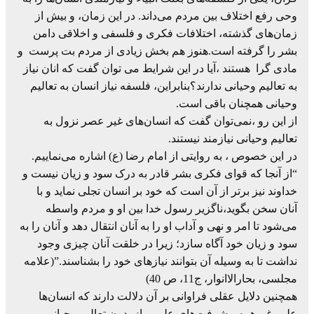
وحی رفع اختلاف بین مردم می‌داند. در این زمان، و بیش از
زمان‌های گذشته، اختلافات فکری و فلسفی و اخلاقی دامن
بشر را گرفته است.هنوز هم بخش زیادی از مردم بت پرست و
مادی گرا هستند ،آیا در این شرایط می توان گفت که انان نیاز
به تعالیم وحیانی ندارند؟بنابراین، فلسفه نیاز انسان به تعالیم
وحیانی همچنان باقی است.
از این رو ،نمی‌توان گفت که انسان‌های غیر عصر نزول به
تعالیم وحیانی نیازمند نیستند.
در این خصوص ، به روایتی از امام رضا (ع) اشاره می‌نماییم.
“از آنجا که قوای فکری بشر قادر به درک سود و زیان نیست و
خداوند نیز برتر از آن است که خود بر انسان تجلی نماید و با
آنان سخن بگوید،ناگزیر رسول خدا بین او و مردم واسطه
می‌شود تا امر و نهی و آداب او را به آنان انتقال دهد و آنان را به
سود و زیان خود آگاه سازد؛ زیرا در خلقت آنان چیزی وجود
نداشت تا به وسیله آن بتوانند نیازهای خود را بشناسند.”(علامه
مجلسی، بحارالاانوار، ج11، ص 40)
همچنین دلایل عقلی فراوانی بر آن دلالت دارند که انسان‌ها
علی‌رغم همه پیشرفت‌های علمی باز بدون تعالیم وحیانی