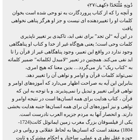
دُونِهِ مُلْتَحَدًا ﴿کهف/۲۷﴾
و آنچه را كه از كتاب پروردگارت به تو وحى شده است بخوان
كلمات او را تغييردهنده‏ اى نيست و جز او هرگز پناهى نخواهى
يافت
در این آیه “لن تجد” برای نفی ابد، تاکیدی بر تغییر ناپذیری
کلمات وحی است؛ یعنی هیچ‌گاه غیر از خدا و کتاب او پناهگاهی
وجود ندارد در واقع این تعبیر، وجود پناهگاهی غیر از قرآن را تا
ابد نفی می‌کند. همچنین در تعبیر “لامبدل لکلماته” ضمیر کلماته
به “کتاب ربک” باز می‌گردد… بدین معنا که هیچ امری،
نمی‌تواند کلمات قرآن و اوامر و نواهی آن را تغییر دهد.
بنابراین این آیه به صراحت اظهار می‌دارد که آموزه‌های اوامر و
نواهی قرآنی تغییر و تبدیل را نمی‌پذیرند. و با توجه به این که
قرآن ، کتاب هدایت برای همه انسان‌ها است در نتیجه اوامر و
نواهی و نیز آموزه‌های آن برای همه انسان‌ها جنبه هدایت بخشی
دارند. و انحصار آنها به مردم جزیره العرب نادرست است.
یکی از فیلسوفان بزرگ مغرب زمین ایمانوئل کانت(1724-
1804) معتقد است که انسان‌ها به لحاظ عقلانی و روانی و در
حوزه عقل نظری و عملی، ساختار و احکام مشترک و ثابت