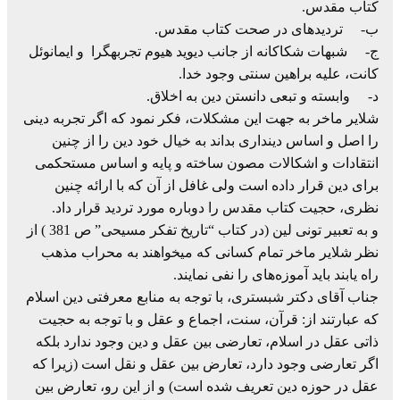
کتاب مقدس.
ب‌- تردیدهای در صحت کتاب مقدس.
ج‌- شبهات شکاکانه از جانب دیوید هیوم تجربهگرا و ایمانوئل
کانت، علیه براهین سنتی وجود خدا.
د‌- وابسته و تبعی دانستن دین به اخلاق.
شلایر ماخر به جهت این مشکلات، فکر نمود که اگر تجربه دینی
را اصل و اساس دینداری بداند به خیال خود دین را از چنین
انتقادات و اشکالات مصون ساخته و پایه و اساس مستحکمی
برای دین قرار داده است ولی غافل از آن که با ارائه چنین
نظری، حجیت کتاب مقدس را دوباره مورد تردید قرار داد.
و به تعبیر تونی لین (در کتاب “تاریخ تفکر مسیحی” ص 381 ) از
نظر شلایر ماخر تمام کسانی که میخواهند به محراب مذهب
راه یابند باید آموزه‌های را نفی نمایند.
جناب آقای دکتر شبستری، با توجه به منابع معرفتی دین اسلام
که عبارتند از: قرآن، سنت، اجماع و عقل و با توجه به حجیت
ذاتی عقل در اسلام، تعارضی بین عقل و دین وجود ندارد بلکه
اگر تعارضی وجود دارد، تعارض بین عقل و نقل است (زیرا که
عقل در حوزه دین تعریف شده است) و از این رو، تعارض بین