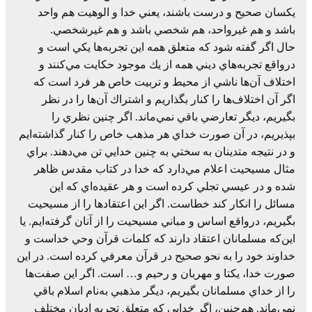
يكسان‌ صحيح‌ و درست‌ باشند، يعني‌ خدا و الوهيت هم‌ واحد
باشد و هم‌ غيرواحد، هم شخصي‌ باشد و هم‌ غيرشخصي.
حال‌ اگر گفته‌ شود كه‌ متعلق‌ همه‌ اين تجربه‌ها يكي‌ است‌ و
درواقع‌ تجربه‌هاي‌ ديني‌ همه‌ از يك‌ موجود حكايت‌ مي‌كنند و
اختلاف‌ آن‌ها ناشي‌ از محيط‌ و تربيت‌ خاص‌ هر فرد است‌ كه‌
اگر آن‌ اختلاف‌ها را كنار بگذاريم‌ و اشتراك‌ آن‌ها را در نظر
بگيريم، ديگر تعارضي‌ باقي‌ نمي‌ماند. اگر چنين‌ نظري‌ را
بپذيريم، در آن‌ صورت‌ خداي‌ هر مذهب‌ خاص‌ را كنار گذاشته‌ایم
و در نتیجه متدينان‌ به‌ سختي‌ به‌ چنين‌ خدايي‌ تن‌ مي‌دهند. براي‌
مثال‌ مسيحيت‌ اعلام‌ مي‌دارد كه‌ خدا در كتاب‌ مقدس‌ ظاهر
شده‌ و در عيسي‌ تجلي‌ كرده‌ است‌ و هر عقيده‌اي‌ كه‌ اين‌
مسائل‌ را انكار كند خطاست. اگر اين‌ اعتقادها را از مسيحيت‌
بگيريم، درواقع‌ اساس‌ و مباني‌ مسيحيت‌ را از آنان‌ گرفته‌ايم. يا
اين‌كه‌ مسلمانان‌ اعتقاد دارند كه‌ كلمات‌ قرآن‌ وحي‌ خداست‌ و
خداوند خود را به‌ نحو صحيح‌ در قرآن‌ معرفي‌ كرده‌ است. در اين‌
صورت‌ خدا، يكتا و مهربان‌ و رحيم‌ و… است. اگر اين‌ صفت‌ها
را از خداي‌ مسلمانان‌ بگيريم، ديگر مذهبي‌ به‌نام‌ اسلام‌ باقي‌
نمي‌ماند. هم‌چنين، اگر خدايي‌ كه‌ متعلق‌ تجربه‌ اديان‌ مختلف‌