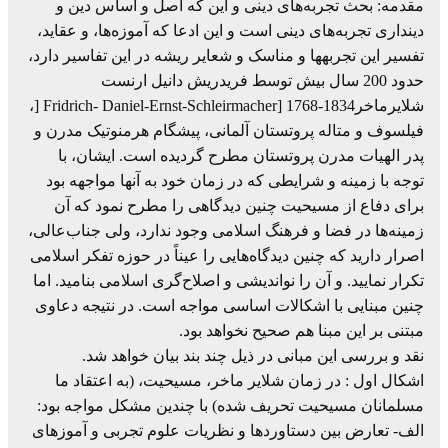
مقدمه: بحث تجربه‌های دینی و این که اصل و اساس دین و
دینداری تجربه‌های دینی است و این ادعا که آموزه‌ها، و عقاید،
تفسیر این تجربهها و مناسک و شعایر ریشه در این تفاسیر دارد،
حدود 200 سال بیش توسط فریدریش دانیل ارنست
شلایرماخرFridrich- Daniel-Ernst-Schleirmacher] 1768-1834 [،
فیلسوف و متاله پروتستان آلمانی، پیشگام هرمنوتیک مدرن و
پدر الهیات مدرن پروتستان مطرح گردیده است. ایشان، با
توجه با زمینه و شرایطی که در زمان خود به آنها مواجهه بود
برای دفاع از مسیحیت چنین دیدگاهی را مطرح نمود که آن
زمینه‌ها در فضا و فرهنگ اسلامی وجود ندارد، ولی جناب‌عالی،
اصرار دارید که چنین دیدگاه‌هایی را عیناً در حوزه تفکر اسلامی
تکرار نمایید. و آن را نواندیشی و اصلاح‌گری اسلامی بنامید. اما
چنین مبنایی با اشکالات اساسی مواجه است. در نتیجه دعاوی
مبتنی بر این مبنا هم صحیح نخواهد بود.
نقد و بررسی این مبانی در ذیل چند بند بیان خواهد شد.
اشکال اول : در زمان شلایر ماخر، مسیحیت، (به اعتقاد ما
مسلمانان مسیحیت تحریف شده) با چندین مشکل مواجه بود:
الف- تعارض بین دستاوردها و نظریات علوم تجربی و آموزهای