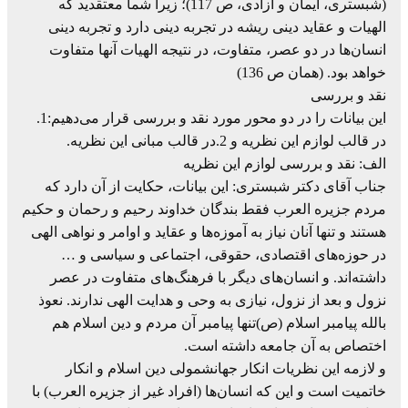
(شبستری، ایمان و آزادی، ص 117)؛ زیرا شما معتقدید که
الهیات و عقاید دینی ریشه در تجربه دینی دارد و تجربه دینی
انسان‌ها در دو عصر، متفاوت، در نتیجه الهیات آنها متفاوت
خواهد بود. (همان ص 136)
نقد و بررسی
این بیانات را در دو محور مورد نقد و بررسی قرار می‌دهیم:1.
در قالب لوازم این نظریه و 2.در قالب مبانی این نظریه.
الف: نقد و بررسی لوازم این نظریه
جناب آقای دکتر شبستری: این بیانات، حکایت از آن دارد که
مردم جزیره العرب فقط بندگان خداوند رحیم و رحمان و حکیم
هستند و تنها آنان نیاز به آموزه‌ها و عقاید و اوامر و نواهی الهی
در حوزه‌های اقتصادی، حقوقی، اجتماعی و سیاسی و …
داشته‌اند. و انسان‌های دیگر با فرهنگ‌های متفاوت در عصر
نزول و بعد از نزول، نیازی به وحی و هدایت الهی ندارند. نعوذ
بالله پیامبر اسلام (ص)تنها پیامبر آن مردم و دین اسلام هم
اختصاص به آن جامعه داشته است.
و لازمه این نظریات انکار جهانشمولی دین اسلام و انکار
خاتمیت است و این که انسان‌ها (افراد غیر از جزیره العرب) با