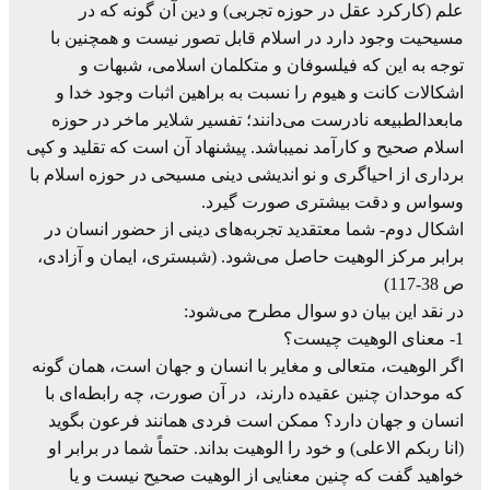
علم (کارکرد عقل در حوزه تجربی) و دین آن گونه که در
مسیحیت وجود دارد در اسلام قابل تصور نیست و همچنین با
توجه به این که فیلسوفان و متکلمان اسلامی، شبهات و
اشکالات کانت و هیوم را نسبت به براهین اثبات وجود خدا و
مابعدالطبیعه نادرست می‌دانند؛ تفسیر شلایر ماخر در حوزه
اسلام صحیح و کارآمد نمیباشد. پیشنهاد آن است که تقلید و کپی
برداری از احیاگری و نو اندیشی دینی مسیحی در حوزه اسلام با
وسواس و دقت بیشتری صورت گیرد.
اشکال دوم- شما معتقدید تجربه‌های دینی از حضور انسان در
برابر مرکز الوهیت حاصل می‌شود. (شبستری، ایمان و آزادی،
ص 38-117)
در نقد این بیان دو سوال مطرح می‌شود:
1- معنای الوهیت چیست؟
اگر الوهیت، متعالی و مغایر با انسان و جهان است، همان گونه
که موحدان چنین عقیده دارند، در آن صورت، چه رابطه‌ای با
انسان و جهان دارد؟ ممکن است فردی همانند فرعون بگوید
(انا ربکم الاعلی) و خود را الوهیت بداند. حتماً شما در برابر او
خواهید گفت که چنین معنایی از الوهیت صحیح نیست و یا