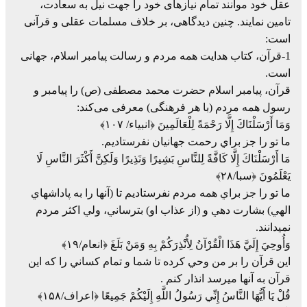
عقل خود موانند تمام نیازهای خود را جهت نیل به سعادت،
تامین نمایند. چنین دیدگاهی، بر خلاف مسلمات عقلی و قرآنی
است:
1-قرآن، کتاب هدایت همه مردم و رسالت پیامبر اسلام، جهانی
است.
قرآن، پیامبر اسلام حضرت محمد مصطفی (ص) را پیامبر و
رسول همه مردم (با هر فرهنگی) معرفی می‌کند:
وَمَا أَرْسَلْنَاكَ إِلَّا رَحْمَةً لِلْعَالَمِينَ ﴿انبیاء/ ۱۰۷﴾
ما تو را جز براي رحمت جهانيان نفرستاديم.
مَا أَرْسَلْنَاكَ إِلَّا كَافَّةً لِلنَّاسِ بَشِيرًا وَنَذِيرًا وَلَكِنَّ أَكْثَرَ النَّاسِ لَا
يَعْلَمُونَ ﴿سبا/۲۸﴾
ما تو را جز براي همه مردم نفرستاديم تا (آنها را به پاداشهاي
الهي) بشارت دهي و (از عذاب او) بترساني، ولي اكثر مردم
نميدانند.
وَأُوحِيَ إِلَيَّ هَذَا الْقُرْآنُ لِأُنْذِرَكُمْ بِهِ وَمَنْ بَلَغَ ﴿انعام/۱۹﴾
اين قرآن را بر من وحي كرده تا شما و تمام كساني را كه اين
قرآن به آنها ميرسد انذار كنم .
قُلْ يَا أَيُّهَا النَّاسُ إِنِّي رَسُولُ اللَّهِ إِلَيْكُمْ جَمِيعًا ﴿اعراف/۱۵۸﴾