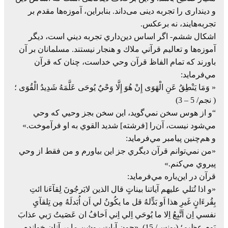
و دینداری را تجربه دینی می‌داند. بنابراين، آموزه‌ها مقدم‌ بر
تجربه‌هايند، نه‌ برعكس.
اشکال ششم- اگر اساس‌ دين‌داري‌ تجربه‌ ديني‌ است، ديگر
آموزه‌ها و تعاليم‌ قرآني‌ ملاك‌ و هنجار نيستند. مسلمانان‌ بر آن‌
باورند كه‌ تمام‌ الفاظ‌ قرآن‌ وحي‌ خداست، چنان‌ كه‌ قرآن‌
مي‌فرمايد:
« وَمَا يَنْطِقُ عَنِ الْهَوَى إِنْ هُوَ إِلَّا وَحْيٌ يُوحَى عَلَّمَهُ شَدِيدُ الْقُوَى ؛
( نجم/ 5 – 3)
“و از هوس‌ سخن‌ نمي‌گويد، اين‌ سخن‌ بجز وحيي‌ كه‌ وحي‌
مي‌شود نيست، آن‌را [فرشته] شديد القوي‌ به‌ او فرآموخت.»
و هم‌چنين‌ پيامبر مي‌فرمايد:
«من‌ نمي‌توانم‌ قرآن‌ ديگري‌ جز اين‌ بياورم‌ و من‌ فقط‌ از وحي‌
پيروي‌ مي‌كنم.»
قرآن‌ در اين‌باره‌ مي‌فرمايد:
«و اذا تُتلي‌ عليهم‌ آياتنا بيناتٍ‌ قال‌ الذين‌ لايَرجُونَ‌ لِقآءَنا ائتِ‌
بِقُرءَ‌انٍ‌ غَيرِ‌ هذا اَو‌ بَدٍّلهُ‌ قل‌ ما يكُونُ‌ لي‌ اَن‌ اُبَدلَهُ‌ مِن‌ تِلقآيِ‌
نفسي‌ اِن‌ اَتَّبِعُ‌ اِ‌لا ما يُوحَي‌ اِلي‌ اِني‌ اَخافُ‌ ان‌ عَصَيتُ‌ رَبي‌ عذابَ‌
يَومِ‌ عظيم؛ (يونس/ 15). «چون آيات‌ روشن‌ ما بر آنان‌ خوانده‌