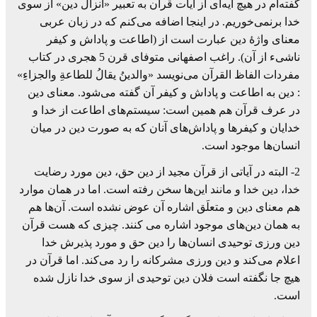
گفته‌ام در هیچ آیه‌ای از آیات قرآن به تعبیر «انزال دین» از سوی
خدا برنمی‌خوریم. در اینجا اضافه می‌کنم که در زبان عربی
معنای واژۀ دین عبارت است از (اطاعت و پاداش و کیفر
ناشیء از آن). راغب اصفهانی متوفای قرن 5 هجری در کتاب
مفردات الفاظ القرآن می‌نویسد «والدینُ یقالُ للطاعةِ والجزاءِ»
: دین به اطاعت و پاداش و کیفر آن گفته می‌شود. معنای دین
در عرف قرآن هم همین است: سیستم‌های اطاعت از خدا و
خدایان و کیفرها و پاداش‌های آنان که به صورت دین در میان
انسان‌ها موجود است.
2- البته در آیاتی از قرآن مجید از دین حق، دین مورد رضایت
خدا، دین خدا و مانند این‌ها سخن رفته است. اما در همان موارد
هم معنای دین و متعلَق اشاره آن عوض نشده است. آن‌ها هم
به همان دین‌های موجود اشاره می کنند. چیزی که هست قرآن
دین ورزی توحیدی انسان‌ها را دین حق و مورد پذیرش خدا
اعلام می‌کند و دین ورزی مشرکانه را رد می‌کند. اما قرآن در
هیچ جا نگفته است فلان دین توحیدی از سوی خدا نازل شده
است.