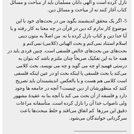
نازل کرده است و الهی دانان مسلمان باید از مباحث و مسائل
کتاب آغاز کنند نه از مباحث و مسائل دین.
5- اگر یک محقق اندیشمند بگوید من در بحث‌های خود با این
موضوع کار ندارم که دین در قرآن در چه معنا به کار رفته و یا
آیا خدا دین و کتاب نازل کرده یا نه. من اصلاً به متون دینی
اسلام استناد نمی‌کنم و بحث الهیاتی (کلامی) نمی‌کنم و
بحث‌های من بحث‌های خالص فلسفی است. چنین فردی باید در
همه جا به این تفکیک صریحاً چنان ملتزم باشد که بتوان به
درستی فهمید او چه می گوید و چه می نویسد، بحث کلامی
می‌کند یا بحث فلسفی یا اینکه بحث او در عین اینکه فلسفی
است کلامی هم هست و یا بالعکس. اندیشمندان باید تصریح
کنند که منظورشان از دین چیست؟ آنچه در جامعه ها وجود
دارد و فلسفه از آن بحث می کند یا آنچه بنا به عقیدۀ مشهور
ولی ناصواب خدا آن را نازل کرده است. متأسفانه مراعات
دقیق این مرزها کم اتفاق می‌افتد و خلط مبحث‌ها باعث
سرگردانی خوانندگان می‌شود.
______________________