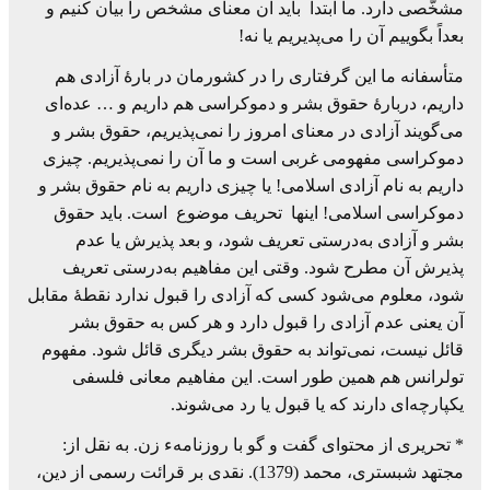
مشخّصی دارد. ما ابتدا باید آن معنای مشخص را بیان کنیم و
بعداً بگوییم آن را می‌پدیریم یا نه!
متأسفانه ما این گرفتاری را در کشورمان در بارۀ آزادی هم
داریم، دربارۀ حقوق بشر و دموکراسی هم داریم و … عده‌ای
می‌گویند آزادی در معنای امروز را نمی‌پذیریم، حقوق بشر و
دموکراسی مفهومی غربی است و ما آن را نمی‌پذیریم. چیزی
داریم به نام آزادی اسلامی! یا چیزی داریم به نام حقوق بشر و
دموکراسی اسلامی! اینها تحریف موضوع است. باید حقوق
بشر و آزادی به‌درستی تعریف شود، و بعد پذیرش یا عدم
پذیرش آن مطرح شود. وقتی این مفاهیم به‌درستی تعریف
شود، معلوم می‌شود کسی که آزادی را قبول ندارد نقطۀ مقابل
آن یعنی عدم آزادی را قبول دارد و هر کس به حقوق بشر
قائل نیست، نمی‌تواند به حقوق بشر دیگری قائل شود. مفهوم
تولرانس هم همین طور است. این مفاهیم معانی فلسفی
یکپارچه‌ای دارند که یا قبول یا رد می‌شوند.
* تحریری از محتوای گفت و گو با روزنامهء زن. به نقل از:
مجتهد شبستری، محمد (1379). نقدی بر قرائت رسمی از دین،