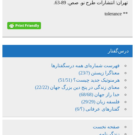
تهران: انتشارات طرح نو. صص. 89-63.
** tolerance
درس‌گفتار
فهرست شماره‌ای همه درسگفتارها
معناگرا زیستن (?/23)
هرمنوتیک جدید چیست؟ (51/51)
معنای زندگی در پنج دین بزرگ جهان (22/22)
خدا راز جهان (68/68)
فلسفه زبان (29/29)
گفتارهای عرفانی (؟/6)
صفحه نخست
زندگی‌نامه