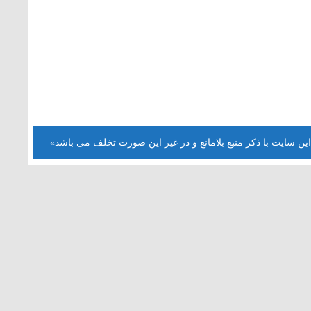
این سایت با ذکر منبع بلامانع و در غیر این صورت تخلف می باشد»