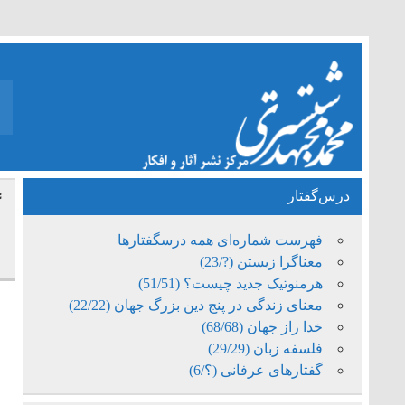
درس‌گفتار
گ
فهرست شماره‌ای همه درسگفتارها
معناگرا زیستن (?/23)
هرمنوتیک جدید چیست؟ (51/51)
معنای زندگی در پنج دین بزرگ جهان (22/22)
خدا راز جهان (68/68)
فلسفه زبان (29/29)
گفتارهای عرفانی (؟/6)