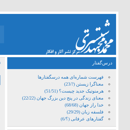
درس‌گفتار
گ
فهرست شماره‌ای همه درسگفتارها
معناگرا زیستن (?/23)
هرمنوتیک جدید چیست؟ (51/51)
م
معنای زندگی در پنج دین بزرگ جهان (22/22)
خدا راز جهان (68/68)
ف
فلسفه زبان (29/29)
گفتارهای عرفانی (؟/6)