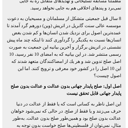
مطمئنا مسابقه تسلیحاتی و تهدیدهای متقابل ره به جایی
نمی‌برد و پندهای اخلاقی هم به جایی نخواهد رسید.
8 سال قبل جمعیتی متشكل از مسلمانان و مسیحیان به دعوت
موسسه عالی سنت گابریل در اتریش (وین) دورهم گرد آمدند تا
عمده‌ترین اصول برای نزدیك شدن انسان‌ها و كم شدن بغض
انسان‌ها نسبت به یكدیگر را گردآوری كنند تا اینكه چند ماه پیش
نشستی در اتریش برگزار و آخرین بیانیه این جمعیت به صورت
رسمی منتشر شد. در این بیانیه كه به امضای 10 نفر رسید، 10
اصل صلح تدوین شد و هر یك از امضاكنندگان متعهد شدند كه
این 10 اصل را در كشور خود معرفی و ترویج كنند. اما این
اصول چیست؟
اصل اول: صلح پایدار جهانی بدون عدالت و عدالت بدون صلح
پایدار جهانی قابل تحقق نیست
این اصل ناظر به كسانی است كه یا فقط از عدالت در دنیا
حرف می‌زنند و یا فقط از صلح. در حالی كه نمی‌شود خواهان
عدالت بدون صلح بود و همین‌طور صلح بدون عدالت. به‌طور
مثال، نمی‌توان از فلسطینی‌ها صلح خواست بدون توجه به