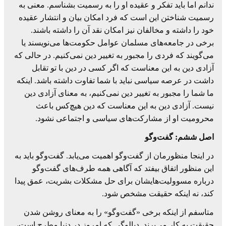
ندانم اما باید تفكر و عقیده او را به رسمیت بشناسم. معنی به
رسمیت شناختن این است كه فرد امكان بیان و انتشار عقیده
خود را داشته و مخالفان نیز امكان نقد آن را داشته باشند.
برخی در جامعه‌های مسلمان عوامل حكومت‌ها می‌نویسند یا
می‌گویند كه فردی را مجبور به تغییر دین نمی‌كنیم. در حالی كه
آزادی دین به این معناست كه اگر كسی در دین با تو تقابل
داشت در عرصه سیاسی نباید با شما تفاوت داشته باشد. اینكه
ما شما را مجبور به تغییر دین نمی‌كنیم، به معنای آزادی دین
نیست. آزادی دین به این معناست كه دین هیچ‌كس باعث
محرومیت او از مشاركت‌های سیاسی و اجتماعی نشود.
اصل ششم: گفت‌وگو
در اینجا منظورمان از گفت‌وگو اهمیت می‌یابد. گفت‌وگو باید به
این منظور اتفاق بیفتد كه آگاهی همه طرف‌های گفت‌‌وگو
درباره مسوولیت‌هایشان برای حل مشكلات بشریت، عمق پیدا
كند، نه اینكه حقیقت مشخص شود.
متاسفم از اینكه برخی «گفت‌وگو» را به معنای روشن شدن
حقیقت به كار می‌برند. دیالوگی كه امروز در دنیا مطرح است،