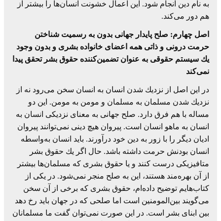
به نام دین انجام شود. این اعمال خشونت انسان‌ها را بیشتر از
هم دور می‌كند.
اصل چهارم: صلح پایدار جهانی بدون به رسمیت شناختن
حرمت درونی و ذاتی همه اعضای خانواده بشری و بدون وجود
یك سیستم حقوقی به عنوان تضمین‌كننده حقوق بشر تحقق پیدا
نمی‌كند
در این اصل از نزدیك شدن انسان به انسان سخن می‌رود نه از
نزدیك شدن مسلمان به مسلمان و مومن به مومن. این دو
مساله با هم فرق دارد. صلح جهانی به معنای نزدیكی انسان به
انسان به ماهو انسان است. پیروان هیچ دینی نمی‌توانند پیروان
ادیان دیگر را با زور به دین خود درآورند. باید انسان به‌واسطه
انسان بودنش حرمت داشته باشد. حال اگر یك حقوق بشر
متافیزیكی درست كنند و یا حقوق بشری كه مسلمان‌ها بیشتر
از آن بهره‌مند هستند، این به صلح منجر نمی‌شود. در یكی از
كتاب‌هایم توضیح داده‌ام، حقوق بشری كه برخی از آن سخن
می‌گویند بین‌المومنین است اما صلحی كه در جهان ‌باید رخ دهد
بین ابنای بشر است. در این صورت نمی‌توان گفت ما مسلمانان