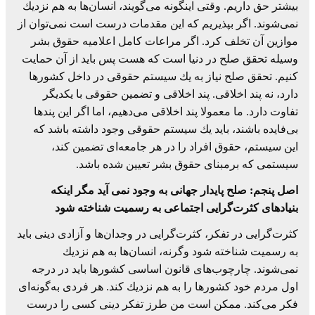
بیشتر حق داریم. وقتی اینگونه می‌گویند، انسان‌ها به هم نزدیك
نمی‌شوند. اگر بپذیریم كه این مقدمات درست است نمی‌توان از
موازین آن تخلف كرد. اگر مراعات كامل اعلامیه حقوق بشر
وسیله تحقق صلح در دنیا است كه هست پس باید از آن حمایت
كنیم. تحقق صلح نیاز به یك سیستم حقوقی در داخل كشورها
دارد، نه پند اخلاقی. پند اخلاقی و تضمین حقوقی با یكدیگر
تفاوت دارد. ما معمولا پند اخلاقی می‌دهیم، اما اگر این پندها
بی‌فایده باشند، باید یك سیستم حقوقی وجود داشته باشد كه
این سیستم، حقوق افراد را در هر جامعه‌ای تضمین كند،
سیستمی كه برمبنای حقوق بشر تعیین شده باشد.
اصل پنجم: صلح پایدار جهانی به وجود نمی آید مگر اینکه
بنیادهای كثرت‌گرایی اجتماعی به رسمیت شناخته شود
كثرت‌گرایی در تفكر، كثرت‌گرایی در وجدان‌ها و آزادی دینی باید
به رسمیت شناخته شود وگرنه، انسان‌ها به هم نزدیك
نمی‌شوند. چارچوب‌های قانون اساسی كشورها باید در درجه
اول مردم خود كشورها را به هم نزدیك كند. هر فردی به‌گونه‌ای
فكر می‌كند. ممكن است من طرز تفكر دینی كسی را درست