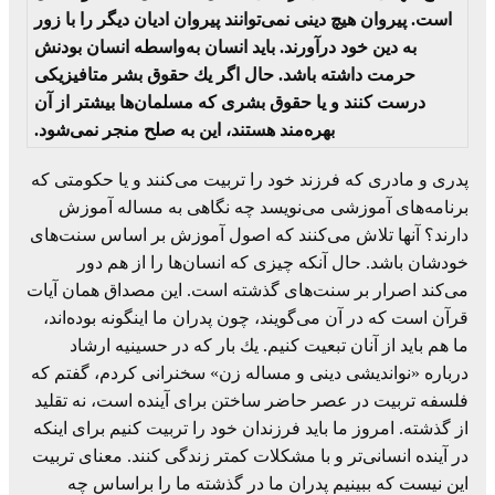
است. پیروان هیچ دینی نمی‌توانند پیروان ادیان دیگر را با زور
به دین خود درآورند. باید انسان به‌واسطه انسان بودنش
حرمت داشته باشد. حال اگر یك حقوق بشر متافیزیكی
درست كنند و یا حقوق بشری كه مسلمان‌ها بیشتر از آن
بهره‌مند هستند، این به صلح منجر نمی‌شود.
پدری و مادری كه فرزند خود را تربیت می‌كنند و یا حكومتی كه
برنامه‌های آموزشی می‌نویسد چه نگاهی به مساله آموزش
دارند؟ آنها تلاش می‌كنند كه اصول آموزش بر اساس سنت‌های
خودشان باشد. حال آنكه چیزی كه انسان‌ها را از هم دور
می‌كند اصرار بر سنت‌های گذشته است. این مصداق همان آیات
قرآن است كه در آن می‌گویند، چون پدران ما اینگونه بوده‌اند،
ما هم باید از آنان تبعیت كنیم. یك بار كه در حسینیه ارشاد
درباره «نواندیشی دینی و مساله زن» سخنرانی كردم، گفتم كه
فلسفه تربیت در عصر حاضر ساختن برای آینده است، نه تقلید
از گذشته. امروز ما باید فرزندان خود را تربیت كنیم برای اینكه
در آینده انسانی‌تر و با مشكلات كمتر زندگی كنند. معنای تربیت
این نیست كه ببینیم پدران ما در گذشته ما را براساس چه