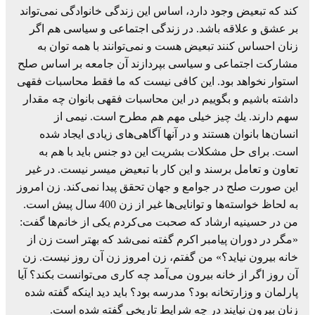
كند كه تبعیض وجود دارد، اساس این زندگی خانوادگی نمی‌تواند
بر عشق و علاقه باشد. در زندگی اجتماعی و سیاسی هم اگر
زنان احساس كنند تبعیض هست و نمی‌توانند با همه توان به
مشاركت اجتماعی و سیاسی بپردازند آن جامعه بر اساس صلح
استوار نخواهد بود. این كافی نیست كه ما فقط محاسبات فقهی
داشته‌ باشیم و بگوییم در این محاسبات فقهی بانوان چه مقدار
سهم دارند. یك چیز خیلی مهم هم مطرح است. نیمی از
انسان‌ها بانوان هستند و در آنها آگاهی‌های زیادی ایجاد شده
است. برای حل مشكلات بشریت این دو جنس باید با هم به
تعاون و تعامل برسند و این كار با تبعیض میسر نیست. در غیر
این ‌صورت صلح در جوامع و جهان تحقق پیدا نمی‌كند. زن امروز
به لحاظ خواسته‌ها و توانایی‌ها غیر از زن 400 سال پیش است.
من در حسینیه ارشاد كه صحبت می‌كردم یكی از خانم‌ها گفت:
«مگر در دوران پیامبر اكرم گفته نمی‌شد كه بهتر است زن از
خانه بیرون نیاید؟» من گفتم، زن امروز زن آن روز نیست. زن
آن روز اگر از خانه بیرون می‌آمد چه كاری می‌توانست بكند؟ آیا
پارلمان و وزارتخانه بود؟ مدرسه بود؟ باید دید اینكه گفته شده
زنان بیرون نیایند در چه شرایط تاریخی گفته شده است.