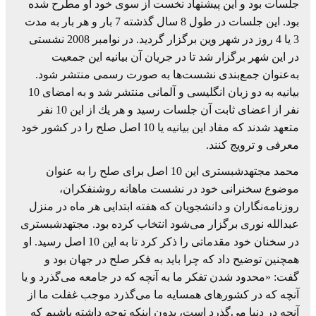
جلسات بود و این پیشنهاد نخست از سوی خود او مطرح شده
بود. این جلسات در طول 8 سال گذشته 7 بار و هر بار به مدت
3 یا 4 روز در شهر وین برگزار گردید. در نوامبر 2008 نشستی
در این شهر برگزار شد تا در جریان آن بیانیه این جمعیت
به‌عنوان جمع‌بندی نشست‌ها به صورت رسمی منتشر شود.
بیانیه به دو زبان انگلیسی و آلمانی منتشر شد و به امضای 10
نفر از اعضای ثابت آن جلسات رسید و هر یك از این 10 نفر
متعهد شدند كه مفاد این بیانیه یا 10 اصل صلح را در كشور خود
معرفی و ترویج كنند.
محمد مجتهدشبستری این 10 اصل برای صلح را به عنوان
موضوع سخنرانی خود در نشست ماهانه روشنفكران،
روزنامه‌نگاران و دانشجویان كه هفته ابتدایی هر ماه در منزل
عبدالله نوری برگزار می‌شود انتخاب كرده بود. مجتهدشبستری
در سخنان خود مقدماتی را ذكر كرد تا به این 10 اصل رسید. او
همچنین توضیح داد كه چرا باید به فكر صلح در جهان بود و
گفت: «محدود شدن تفكر ما به آنچه كه در جامعه می‌گذرد و یا
آنچه كه در كشورهای همسایه ما می‌گذرد موجب غفلت ما از
آنچه در دنیا می‌گذرد است، بدون اینكه توجه داشته باشیم كه