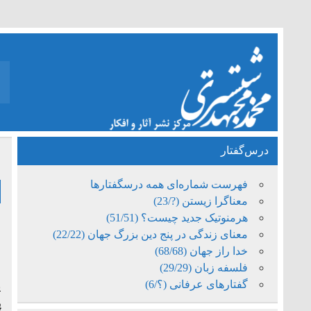
درس‌گفتار
ف
فهرست شماره‌ای همه درسگفتارها
معناگرا زیستن (?/23)
هرمنوتیک جدید چیست؟ (51/51)
معنای زندگی در پنج دین بزرگ جهان (22/22)
خر
خدا راز جهان (68/68)
فلسفه زبان (29/29)
ا
گفتارهای عرفانی (؟/6)
ی
پ