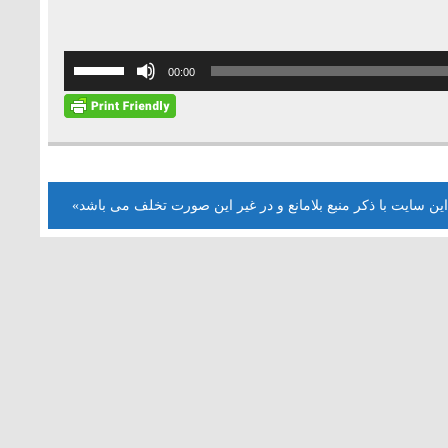
برای
00:00
افزایش
یا
کاهش
صدا
از
این سایت با ذکر منبع بلامانع و در غیر این صورت تخلف می باشد»
کلیدهای
بالا
و
پایین
استفاده
کنید.