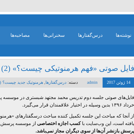
نوشته‌ها
درس‌گفتارها
سخنرانی‌ها
مصاحبه‌ها
ایل صوتی «فهم هرمنوتیکی چیست؟» (2)
14 ژوئن 2017
admin
دسته:
درس‌گفتارها
,
هرمنوتیک جدید چیست؟ (51/51)
داد ۱۳۹۶ بدین وسیله در اختیار علاقمندان قرار می‌گیرد.
ز آنجا که مباحث این جلسه تکمیل کننده مباحث درسگفتارهای «هرمن
افته است، این وب‌سایت با
کسب اجازه اختصاصی
از موسسه پرسش در ا
رسش بازنشر آن‌ها از سوی دیگران مجاز نمی‌باشد.