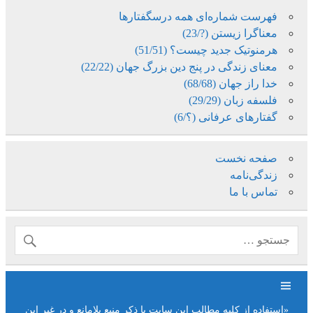
فهرست شماره‌ای همه درسگفتارها
معناگرا زیستن (?/23)
هرمنوتیک جدید چیست؟ (51/51)
معنای زندگی در پنج دین بزرگ جهان (22/22)
خدا راز جهان (68/68)
فلسفه زبان (29/29)
گفتارهای عرفانی (؟/6)
صفحه نخست
زندگی‌نامه
تماس با ما
«استفاده از کلیه مطالب این سایت با ذکر منبع بلامانع و در غیر این