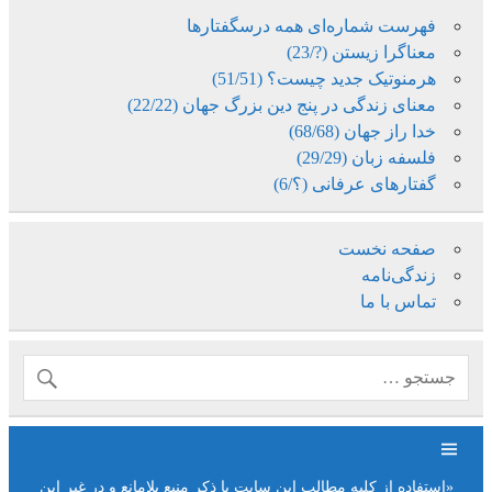
فهرست شماره‌ای همه درسگفتارها
معناگرا زیستن (?/23)
هرمنوتیک جدید چیست؟ (51/51)
معنای زندگی در پنج دین بزرگ جهان (22/22)
خدا راز جهان (68/68)
فلسفه زبان (29/29)
گفتارهای عرفانی (؟/6)
صفحه نخست
زندگی‌نامه
تماس با ما
«استفاده از کلیه مطالب این سایت با ذکر منبع بلامانع و در غیر این