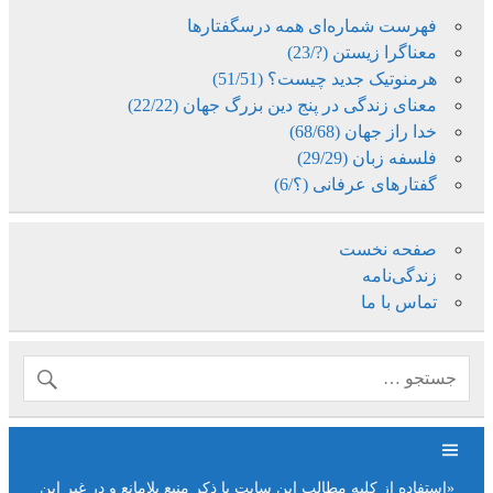
فهرست شماره‌ای همه درسگفتارها
معناگرا زیستن (?/23)
هرمنوتیک جدید چیست؟ (51/51)
معنای زندگی در پنج دین بزرگ جهان (22/22)
خدا راز جهان (68/68)
فلسفه زبان (29/29)
گفتارهای عرفانی (؟/6)
صفحه نخست
زندگی‌نامه
تماس با ما
«استفاده از کلیه مطالب این سایت با ذکر منبع بلامانع و در غیر این