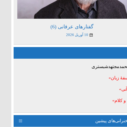
گفتارهای عرفانی (6)
10 آوریل 2026
 محمدمجتهدشبستری
فۀ زبان»
نی»
و کلام»
رانی‌های پیشین