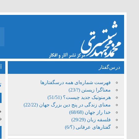
درس‌گفتار
آ
فهرست شماره‌ای همه درسگفتارها
ت
معناگرا زیستن (?/23)
هرمنوتیک جدید چیست؟ (51/51)
معنای زندگی در پنج دین بزرگ جهان (22/22)
خدا راز جهان (68/68)
د
فلسفه زبان (29/29)
گفتارهای عرفانی (؟/6)