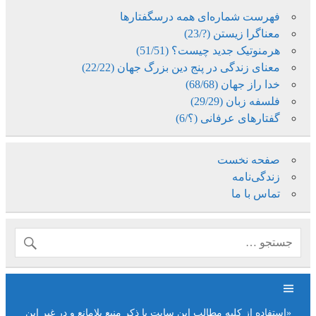
فهرست شماره‌ای همه درسگفتارها
معناگرا زیستن (?/23)
هرمنوتیک جدید چیست؟ (51/51)
معنای زندگی در پنج دین بزرگ جهان (22/22)
خدا راز جهان (68/68)
فلسفه زبان (29/29)
گفتارهای عرفانی (؟/6)
صفحه نخست
زندگی‌نامه
تماس با ما
«استفاده از کلیه مطالب این سایت با ذکر منبع بلامانع و در غیر این