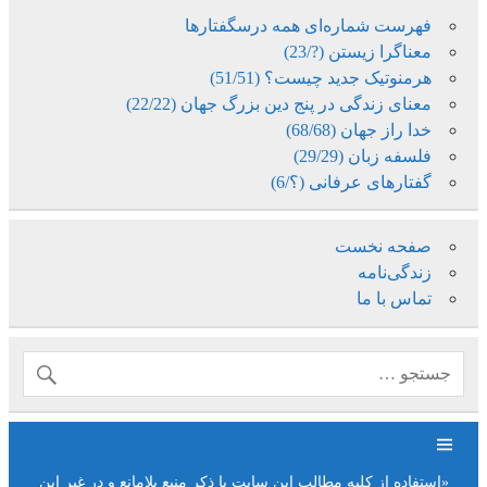
فهرست شماره‌ای همه درسگفتارها
معناگرا زیستن (?/23)
هرمنوتیک جدید چیست؟ (51/51)
معنای زندگی در پنج دین بزرگ جهان (22/22)
خدا راز جهان (68/68)
فلسفه زبان (29/29)
گفتارهای عرفانی (؟/6)
صفحه نخست
زندگی‌نامه
تماس با ما
«استفاده از کلیه مطالب این سایت با ذکر منبع بلامانع و در غیر این