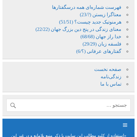
فهرست شماره‌ای همه درسگفتارها
معناگرا زیستن (?/23)
هرمنوتیک جدید چیست؟ (51/51)
معنای زندگی در پنج دین بزرگ جهان (22/22)
خدا راز جهان (68/68)
فلسفه زبان (29/29)
گفتارهای عرفانی (؟/6)
صفحه نخست
زندگی‌نامه
تماس با ما
«استفاده از کلیه مطالب این سایت با ذکر منبع بلامانع و در غیر این