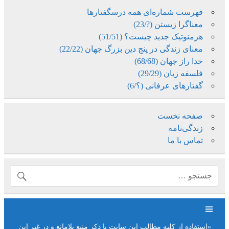
فهرست شماره‌ای همه درسگفتارها
معناگرا زیستن (?/23)
هرمنوتیک جدید چیست؟ (51/51)
معنای زندگی در پنج دین بزرگ جهان (22/22)
خدا راز جهان (68/68)
فلسفه زبان (29/29)
گفتارهای عرفانی (؟/6)
صفحه نخست
زندگی‌نامه
تماس با ما
«استفاده از کلیه مطالب این سایت با ذکر منبع بلامانع و در غیر این