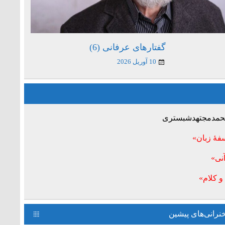
گفتارهای عرفانی (6)
10 آوریل 2026
 محمدمجتهدشبستری
فۀ زبان»
نی»
و کلام»
رانی‌های پیشین