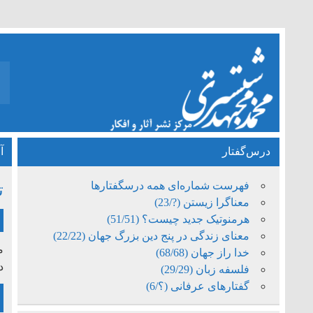
درس‌گفتار
آ
فهرست شماره‌ای همه درسگفتارها
ت
معناگرا زیستن (?/23)
هرمنوتیک جدید چیست؟ (51/51)
معنای زندگی در پنج دین بزرگ جهان (22/22)
خدا راز جهان (68/68)
د
فلسفه زبان (29/29)
گفتارهای عرفانی (؟/6)