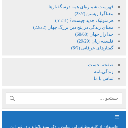
فهرست شماره‌ای همه درسگفتارها
معناگرا زیستن (?/23)
هرمنوتیک جدید چیست؟ (51/51)
معنای زندگی در پنج دین بزرگ جهان (22/22)
خدا راز جهان (68/68)
فلسفه زبان (29/29)
گفتارهای عرفانی (؟/6)
صفحه نخست
زندگی‌نامه
تماس با ما
«استفاده از کلیه مطالب این سایت با ذکر منبع بلامانع و در غیر این