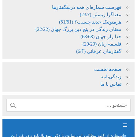
فهرست شماره‌ای همه درسگفتارها
معناگرا زیستن (?/23)
هرمنوتیک جدید چیست؟ (51/51)
معنای زندگی در پنج دین بزرگ جهان (22/22)
خدا راز جهان (68/68)
فلسفه زبان (29/29)
گفتارهای عرفانی (؟/6)
صفحه نخست
زندگی‌نامه
تماس با ما
«استفاده از کلیه مطالب این سایت با ذکر منبع بلامانع و در غیر این