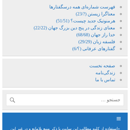
فهرست شماره‌ای همه درسگفتارها
معناگرا زیستن (?/23)
هرمنوتیک جدید چیست؟ (51/51)
معنای زندگی در پنج دین بزرگ جهان (22/22)
خدا راز جهان (68/68)
فلسفه زبان (29/29)
گفتارهای عرفانی (؟/6)
صفحه نخست
زندگی‌نامه
تماس با ما
«استفاده از کلیه مطالب این سایت با ذکر منبع بلامانع و در غیر این