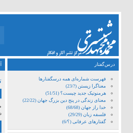
درس‌گفتار
آ
فهرست شماره‌ای همه درسگفتارها
ت
معناگرا زیستن (?/23)
هرمنوتیک جدید چیست؟ (51/51)
معنای زندگی در پنج دین بزرگ جهان (22/22)
خدا راز جهان (68/68)
د
فلسفه زبان (29/29)
گفتارهای عرفانی (؟/6)