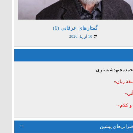
گفتارهای عرفانی (6)
10 آوریل 2026
 محمدمجتهدشبستری
فۀ زبان»
نی»
و کلام»
رانی‌های پیشین