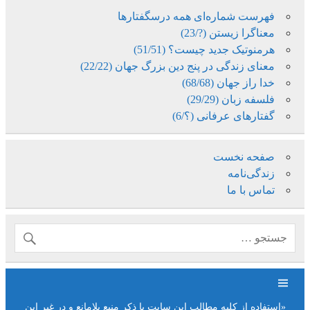
فهرست شماره‌ای همه درسگفتارها
معناگرا زیستن (?/23)
هرمنوتیک جدید چیست؟ (51/51)
معنای زندگی در پنج دین بزرگ جهان (22/22)
خدا راز جهان (68/68)
فلسفه زبان (29/29)
گفتارهای عرفانی (؟/6)
صفحه نخست
زندگی‌نامه
تماس با ما
«استفاده از کلیه مطالب این سایت با ذکر منبع بلامانع و در غیر این