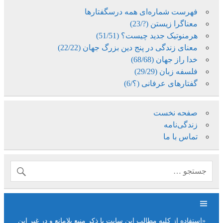
فهرست شماره‌ای همه درسگفتارها
معناگرا زیستن (?/23)
هرمنوتیک جدید چیست؟ (51/51)
معنای زندگی در پنج دین بزرگ جهان (22/22)
خدا راز جهان (68/68)
فلسفه زبان (29/29)
گفتارهای عرفانی (؟/6)
صفحه نخست
زندگی‌نامه
تماس با ما
«استفاده از کلیه مطالب این سایت با ذکر منبع بلامانع و در غیر این