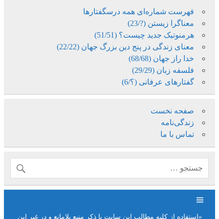
فهرست شماره‌ای همه درسگفتارها
معناگرا زیستن (?/23)
هرمنوتیک جدید چیست؟ (51/51)
معنای زندگی در پنج دین بزرگ جهان (22/22)
خدا راز جهان (68/68)
فلسفه زبان (29/29)
گفتارهای عرفانی (؟/6)
صفحه نخست
زندگی‌نامه
تماس با ما
«استفاده از کلیه مطالب این سایت با ذکر منبع بلامانع و در غیر این