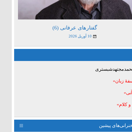
گفتارهای عرفانی (6)
10 آوریل 2026
 محمدمجتهدشبستری
فۀ زبان»
نی»
و کلام»
رانی‌های پیشین