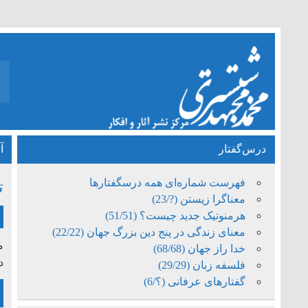
درس‌گفتار
آ
فهرست شماره‌ای همه درسگفتارها
ت
معناگرا زیستن (?/23)
هرمنوتیک جدید چیست؟ (51/51)
معنای زندگی در پنج دین بزرگ جهان (22/22)
خدا راز جهان (68/68)
د
فلسفه زبان (29/29)
گفتارهای عرفانی (؟/6)