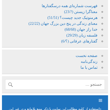
فهرست شماره‌ای همه درسگفتارها
معناگرا زیستن (?/23)
هرمنوتیک جدید چیست؟ (51/51)
معنای زندگی در پنج دین بزرگ جهان (22/22)
خدا راز جهان (68/68)
فلسفه زبان (29/29)
گفتارهای عرفانی (؟/6)
صفحه نخست
زندگی‌نامه
تماس با ما
«استفاده از کلیه مطالب این سایت با ذکر منبع بلامانع و در غیر این