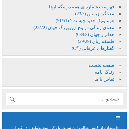
فهرست شماره‌ای همه درسگفتارها
معناگرا زیستن (?/23)
هرمنوتیک جدید چیست؟ (51/51)
معنای زندگی در پنج دین بزرگ جهان (22/22)
خدا راز جهان (68/68)
فلسفه زبان (29/29)
گفتارهای عرفانی (؟/6)
صفحه نخست
زندگی‌نامه
تماس با ما
«استفاده از کلیه مطالب این سایت با ذکر منبع بلامانع و در غیر این