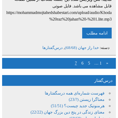
قابل مشاهده می باشد. فایل صوتی
https://mohammadmojtahedshabestari.com/upload/audio/Khoda
%20raz%20jahan%20-%201.lite.mp3
ادامه مطلب
دسته:
خدا راز جهان (68/68)
,
درس‌گفتارها
7
6
5
…
1
«
درس‌گفتار
فهرست شماره‌ای همه درسگفتارها
معناگرا زیستن (?/23)
هرمنوتیک جدید چیست؟ (51/51)
معنای زندگی در پنج دین بزرگ جهان (22/22)