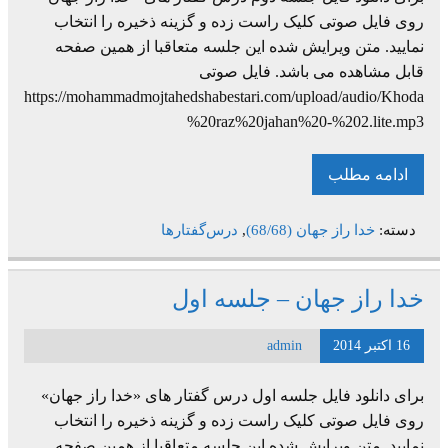
روی فایل صوتی کلیک راست زده و گزینه ذخیره را انتخاب
نمایید. متن ویرایش شده این جلسه متعاقبا از همین صفحه
قابل مشاهده می باشد. فایل صوتی
https://mohammadmojtahedshabestari.com/upload/audio/Khoda
%20raz%20jahan%20-%202.lite.mp3
ادامه مطلب
دسته:
خدا راز جهان (68/68)
,
درس‌گفتارها
خدا راز جهان – جلسه اول
16 اکتبر 2014
admin
برای دانلود فایل جلسه اول درس گفتار های «خدا راز جهان»
روی فایل صوتی کلیک راست زده و گزینه ذخیره را انتخاب
نمایید. متن ویرایش شده این جلسه متعاقبا از همین صفحه